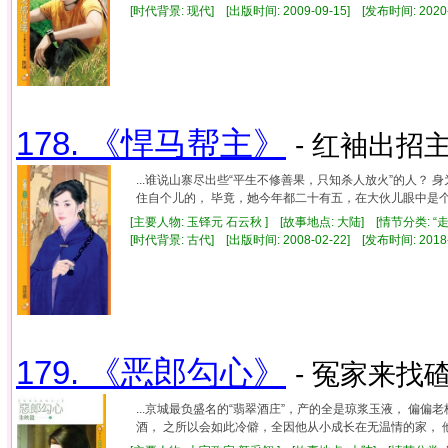
[时代背景: 现代] [出版时间: 2009-09-15] [发布时间: 2020
178. 《悍马帮主》
- 红袖出招主
...谁说山寨尽出些“平生不修善果，只知杀人放火”的人？
住自个儿的， 毕竟，她今年都二十有五，在大伙儿眼中是个老
[主要人物: 玉铎元 石云秋 ] [故事地点: 大陆] [情节分类: “
[时代背景: 古代] [出版时间: 2008-02-22] [发布时间: 2018
179. 《恶郎勾心》
- 冤家来找碴
...京城最负盛名的“翡翠酒庄”，产的全是琼浆玉液， 
酒， 之所以会如此冷僻，全因他从小成长在无温情的家， 他从