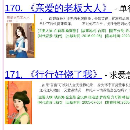
170. 《亲爱的老板大人》
- 单
... 白鹤群身为业界的王牌律师，外貌英俊，优雅有
常让下属恨得牙痒痒。 不过他不在乎，况且他还因此挖到宝
[主要人物: 白鹤群 桑薇薇 ] [故事地点: 台湾] [情节分类: 
[时代背景: 现代] [出版时间: 2016-09-06] [发布时间: 2023
171. 《行行好饶了我》
- 求爱
...如果“吝啬”可以列入金氏世界纪录， 身为环宇百货董
送花送礼物的，又爱讲情调， 拜托～～情调能当饭吃吗？！ 所
[主要人物: 钱四海 金宝蓓 金沅保 张浩然 罗炎煜 方可卿 林佳玟
[时代背景: 现代] [出版时间: 2005-07-05] [发布时间: 2005