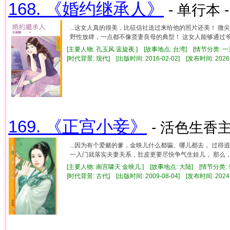
168. 《婚约继承人》
- 单行本 
...这女人真的很美，比征信社送过来给他的照片还美！ 
野性放肆，一点都不像贤妻良母的典型！ 这女人能够通过爷爷
[主要人物: 孔玉风 蓝旋夜 ] [故事地点: 台湾] [情节分类: 
[时代背景: 现代] [出版时间: 2016-02-02] [发布时间: 2026
169. 《正宫小妾》
- 活色生香主
...因为有个爱赌的爹，金映儿什么都骗、哪儿都去， 过
一入门就落实夫妻关系，肚皮更要尽快争气生娃儿， 那么，待
[主要人物: 南宫啸天 金映儿 ] [故事地点: 大陆] [情节分类:
[时代背景: 古代] [出版时间: 2009-08-04] [发布时间: 2024