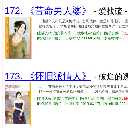
172. 《苦命男人婆》
- 爱找碴 
...他跟辛安不只是亲梅竹马、公司伙伴，更是好哥儿们，
他啼笑皆非， 情场老手的他自然成为她的爱情军师，恋爱大教练
[主要人物: 顾允昊 辛安 ] [故事地点: 台湾] [情节分类:
日久
[时代背景: 现代] [出版时间: 2008-01-29] [发布时间: 2016
173. 《怀旧派情人》
- 破烂的遗
... 艾若然身为名主播，美艳清冷的外型常被批评不
找出一幅流落在外的格格画像， 因为机缘，偶然得知画像
[主要人物: 靳崇宇 艾若然 ] [故事地点: 台湾] [情节分类:
日
[时代背景: 现代] [出版时间: 2015-03-17] [发布时间: 2024