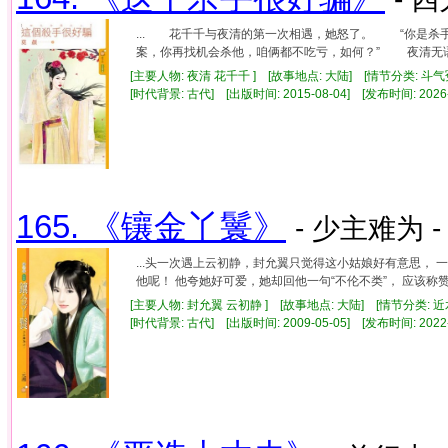
... 花千千与夜清的第一次相遇，她怒了。 “你是杀
案，你再找机会杀他，咱俩都不吃亏，如何？” 夜清无语了
[主要人物: 夜清 花千千 ] [故事地点: 大陆] [情节分类: 斗气
[时代背景: 古代] [出版时间: 2015-08-04] [发布时间: 2026
165. 《镶金丫鬟》
- 少主难为 -
...头一次遇上云初静，封允翼只觉得这小姑娘好有意思，
他呢！ 他夸她好可爱，她却回他一句“不伦不类”， 应该称赞她
[主要人物: 封允翼 云初静 ] [故事地点: 大陆] [情节分类: 
[时代背景: 古代] [出版时间: 2009-05-05] [发布时间: 2022