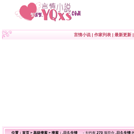
言情小说
|
作家列表
|
最新更新
位置：
首页
>
高级搜索
> 搜索：,日久生情
- 大约有
270
项符合
,日久生情
的