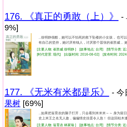
176. 《真正的勇敢（上）》
-
9%]
...徐明静很酷，她可以不怕死的救下坠楼的小女孩， 也
有自己的坚持，她讨厌有钱人，讨厌那个嚣张的崔胜威， 她曾
[主要人物: 崔胜威 徐明静 ] [故事地点: 台湾] [情节分类: 
[时代背景: 现代] [出版时间: 2016-08-02] [发布时间: 2024
177. 《无米有米都是乐》
- 
果树
[69%]
...如果把翁育农的脑子打开，只会看到米米米～～ 身为
史上米王之名无人敌，偏偏情史挂蛋令人急！ 但这回枯木逢春
[主要人物: 翁育农 林家瑜 ] [故事地点: 台湾] [情节分类: 