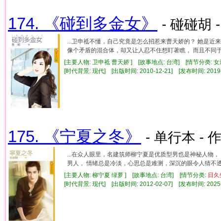
174. 《碰到多金女》
- 碰碰胡 
...卫申祗不懂，自己究竟是怎么招惹来曹天娇的？ 她是
像个矛盾的混合体，却又让人忍不住想盯著瞧， 而且不同于其
[主要人物: 卫申祗 曹天娇 ] [故事地点: 台湾] [情节分类: 
[时代背景: 现代] [出版时间: 2010-12-21] [发布时间: 2019
175. 《宁夏之冬》
- 单行本 - 
...在众人眼里，名建筑师柳宁夏是优质型男也是神秘人物
男人， 情绪总是冷淡，心思总是难测，深沉的眼令人猜不透。 
[主要人物: 柳宁夏 绿萝 ] [故事地点: 台湾] [情节分类:
日久
[时代背景: 现代] [出版时间: 2012-02-07] [发布时间: 2025