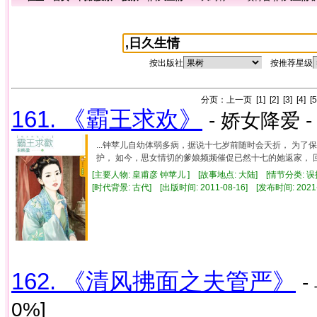
按出版社
按推荐星级
分页：
上一页
[1]
[2]
[3]
[4]
[5
161. 《霸王求欢》
- 娇女降爱 -
...钟苹儿自幼体弱多病，据说十七岁前随时会夭折， 为
护， 如今，思女情切的爹娘频频催促已然十七的她返家， 回
[主要人物: 皇甫彦 钟苹儿 ] [故事地点: 大陆] [情节分类: 
[时代背景: 古代] [出版时间: 2011-08-16] [发布时间: 2021
162. 《清风拂面之夫管严》
-
0%]