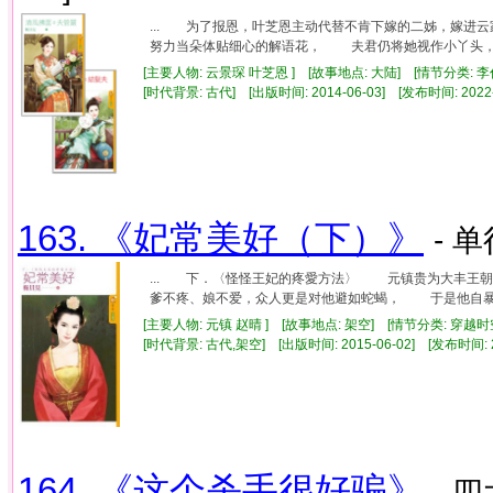
... 为了报恩，叶芝恩主动代替不肯下嫁的二姊，嫁
努力当朵体贴细心的解语花， 夫君仍将她视作小丫头，而
[主要人物: 云景琛 叶芝恩 ] [故事地点: 大陆] [情节分类: 
[时代背景: 古代] [出版时间: 2014-06-03] [发布时间: 2022
163. 《妃常美好（下）》
- 单
... 下．〈怪怪王妃的疼愛方法〉 元镇贵为大丰王
爹不疼、娘不爱，众人更是对他避如蛇蝎， 于是他自暴自
[主要人物: 元镇 赵晴 ] [故事地点: 架空] [情节分类: 穿越
[时代背景: 古代,架空] [出版时间: 2015-06-02] [发布时间: 
164. 《这个杀手很好骗》
- 