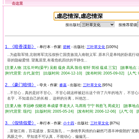
击这里
按出版社
按推荐星级
1. 《暗香谍影》
- 单行本 - 作家:
碧树
- 出版社:
三叶草文化
[100%]
...为盗取军情,北朝将军沈泓假扮亡国贵族混入南朝义军. 原本只是单纯的卧底行
容的隐秘爱情. 望胤居里,有着危机四伏的平静生...
[主要人物: 沈泓 叶昀(晏平) 吴舫 蕴炎 高风 陈伯 郁轩 简祯 蕴成 三宝] [故事地点:
[时代背景: 古代,架空] [出版时间: 2004-12-10] [发布时间: 2005-09-02] [人气
2. 《豪门暗情》
- 夺夫 - 作家:
睿嘉
- 出版社:
三叶草文化
[95%]
...不甘心，真的是好不甘心。 不甘心就这样被赶出这个待了六年的地方， 不
名字，不知道自己的长相， 这样的分离，叫他怎...
[主要人物: 李冠峥 倪晓诩 单成缪 李老夫人 马席雨 宁宁 韩愈飞 周成文] [故事地点: 
[时代背景: 现代] [出版时间: 2005-05-24] [发布时间: 2006-12-06] [人气: 0
3. 《假情假爱》
- 单行本 - 作家:
小十四
- 出版社:
三叶草文化
[87%]
...富饶江南，百花盛放，梨花脸孔， 一身桃李风情的白翩然巧遇丰神俊朗的“
凤眼之中。 早知道不可认真，不能动心，偏偏无...