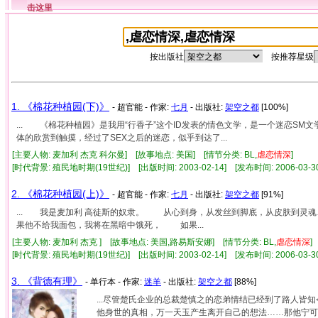
击这里
按出版社
按推荐星级
1. 《棉花种植园(下)》
- 超官能 - 作家:
七月
- 出版社:
架空之都
[100%]
... 《棉花种植园》是我用“行香子”这个ID发表的情色文学，是一个迷恋SM
体的欣赏到触摸，经过了SEX之后的迷恋，似乎到达了...
[主要人物: 麦加利 杰克 科尔曼] [故事地点: 美国] [情节分类: BL,
虐
恋情
深
]
[时代背景: 殖民地时期(19世纪)] [出版时间: 2003-02-14] [发布时间: 2006-03-
2. 《棉花种植园(上)》
- 超官能 - 作家:
七月
- 出版社:
架空之都
[91%]
... 我是麦加利 高徒斯的奴隶。 从心到身，从发丝到脚底，从皮肤到
果他不给我面包，我将在黑暗中饿死， 如果...
[主要人物: 麦加利 杰克 ] [故事地点: 美国,路易斯安娜] [情节分类: BL,
虐
恋情
深
[时代背景: 殖民地时期(19世纪)] [出版时间: 2003-02-14] [发布时间: 2006-03-
3. 《背德有理》
- 单行本 - 作家:
迷羊
- 出版社:
架空之都
[88%]
...尽管楚氏企业的总裁楚慎之的恋弟情结已经到了路人皆
他身世的真相，万一天玉产生离开自己的想法……那他宁可用