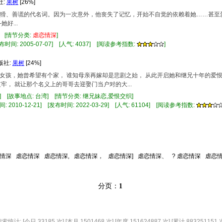
社:
果树
[26%]
是狡猾、善谎的代名词。因为一次意外，他丧失了记忆，开始不自觉的依赖着她……甚
好...
] [情节分类:
虐
恋情
深
]
布时间: 2005-07-07] [人气: 4037] [阅读参考指数:
]
版社:
果树
[24%]
事的女孩，她曾希望有个家， 谁知母亲再嫁却是悲剧之始， 从此开启她和继兄十年的爱
牢， 就让那个名义上的哥哥去迎娶门当户对的大...
 ] [故事地点: 台湾] [情节分类: 继兄妹恋,爱恨交织]
 2010-12-21] [发布时间: 2022-03-29] [人气: 61104] [阅读参考指数:
恋情深
虐恋情深
虐恋情深,
虐恋情深，
虐恋情深]
虐恋情深、
? 虐恋情深
虐恋
分页：
1
索统计: [今日 33185 次] [本月 1501468 次] [年度 151624887 次] [累计 883251151 