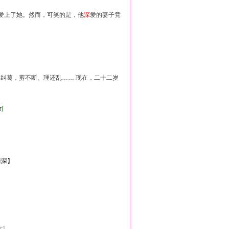
至爱上了她。然而，可笑的是，他
深
爱的妻子竟
恨纠葛，剪不断、理还乱…… 现在，二十二岁
]
情深】
次]