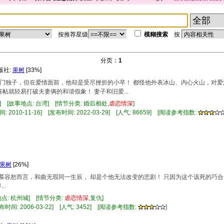
按推荐星级
模糊搜索
按
分页：
1
版社:
果树
[33%]
的豪门独子，但在爱情面前，他却是受尽挫折的小卒！ 都怪他外表冰山、内心火山，对
帖就轻易打破夫妻俩的和谐假象！ 妻子和旧爱...
] [故事地点: 台湾] [情节分类: 婚后相处,
虐
恋情
深
]
 2010-11-16] [发布时间: 2022-03-29] [人气: 86659] [阅读参考指数:
果树
[26%]
 对慕容恕而言，和曲无瑕同一生辰， 却是个他无法改变的悲剧！ 只因为这个该死的巧
..
点: 杭州城] [情节分类:
虐
恋情
深
,复仇]
布时间: 2006-03-22] [人气: 3452] [阅读参考指数:
]