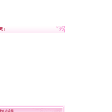
藏
|
请点击这里