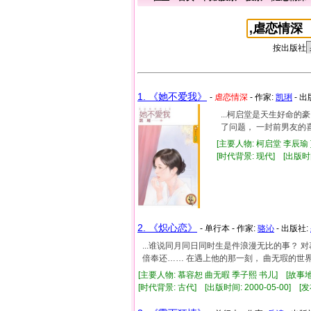
按出版社
1. 《她不爱我》
-
虐
恋情
深
- 作家:
凯琍
- 出
...柯启堂是天生好命
了问题， 一封前男友的喜
[主要人物: 柯启堂 李辰瑜 
[时代背景: 现代] [出版时间:
2. 《炽心恋》
- 单行本 - 作家:
骆沁
- 出版社:
...谁说同月同日同时生是件浪漫无比的事？
倍奉还…… 在遇上他的那一刻， 曲无瑕的世界.
[主要人物: 慕容恕 曲无暇 季子熙 书儿] [故事地
[时代背景: 古代] [出版时间: 2000-05-00] [发