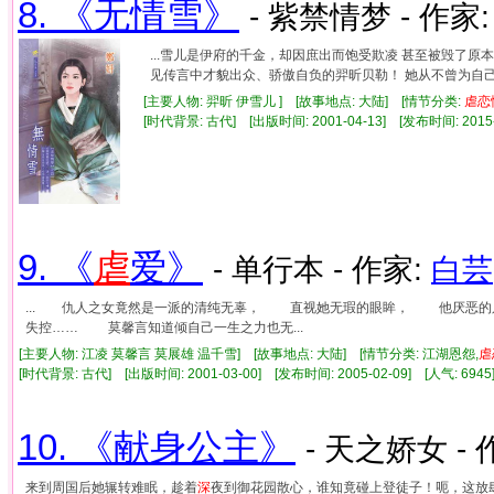
8. 《无情雪》
- 紫禁情梦 - 作家
...雪儿是伊府的千金，却因庶出而饱受欺凌 甚至被毁了原
见传言中才貌出众、骄傲自负的羿昕贝勒！ 她从不曾为自己在
[主要人物: 羿昕 伊雪儿 ] [故事地点: 大陆] [情节分类:
虐
恋
[时代背景: 古代] [出版时间: 2001-04-13] [发布时间: 2015
9. 《
虐
爱》
- 单行本 - 作家:
白芸
... 仇人之女竟然是一派的清纯无辜， 直视她无瑕的眼眸， 他厌恶
失控…… 莫馨言知道倾自己一生之力也无...
[主要人物: 江凌 莫馨言 莫展雄 温千雪] [故事地点: 大陆] [情节分类: 江湖恩怨,
虐
[时代背景: 古代] [出版时间: 2001-03-00] [发布时间: 2005-02-09] [人气: 6
10. 《献身公主》
- 天之娇女 - 
来到周国后她辗转难眠，趁着
深
夜到御花园散心，谁知竟碰上登徒子！呃，这放