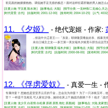
初见面的她搂搂抱抱、调侃她手足无措的糗态！面对这样狂霸邪魅的男人她怎么
[主要人物: 宇文邕 陈水滟 ] [故事地点: 大陆] [情节分类: 一见钟情/二见倾心,天之
[时代背景: 古代] [出版时间: 2001-12-00] [发布时间: 2004-10-25] [人气: 4
11. 《夕姬》
- 绝代宠姬 - 作家:
...传说中大辽君王──「东皇」耶律隆昊嗜血好杀、残暴
未出口城主之女──多兰第一美女端木夕姬竟斗胆当众詛咒他说
[主要人物: 耶律隆昊 端木夕姬 ] [故事地点: 大陆] [情节分
[时代背景: 古代] [出版时间: 2000-08-00] [发布时间: 2004
12. 《俘虏爱奴》
- 真爱一生 - 
专属侍妾？ 想她也是堂堂齐云庄的千金，怎会沦为侍妾？ 为了一只冰映玉环，他
苦？ 一样是干戈相见 可人家在沙场，她却在床上!? 她战功彪炳？不！他才「战功彪炳」
[主要人物: 龙少天 白若情 白松康 原祺 原凯 艳红 原惠娟] [故事地点: 大陆,龙家堡]
[时代背景: 古代] [出版时间: 1999-01-00] [发布时间: 2004-11-03] [人气: 6