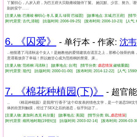
丫鬟织心，八岁入府，为巴王府大贝勒雍竣随侍丫鬟。 她沉默、少言、努力、谨慎
刻的安宁……
[主要人物: 巴雍竣 柳织心 冬儿 夏儿 绿荷 巴福晋] [故事地点: 京城,巴王府] [情节
[时代背景: 古代,清朝] [出版时间: 2006-09-25] [发布时间: 2006-10-23] [人气
6. 《囚爱》
- 单行本 - 作家:
沈韦
...他恨透了冯清秋这个女人！是她教他的爱情建筑在谎言之上，那椎心蚀骨的
意谓着放弃了幸福！所以她甘心成为范梧桐的禁脔、床...
[主要人物: 范梧桐 冯清秋 ] [故事地点: 台湾] [情节分类:
虐
恋情
深
,破镜重圆]
[时代背景: 现代] [出版时间: 2000-01-00] [发布时间: 2014-12-22] [人气: 1
7. 《棉花种植园(下)》
- 超官能
... 《棉花种植园》是我用“行香子”这个ID发表的情色文学，是一个迷恋SM
体的欣赏到触摸，经过了SEX之后的迷恋，似乎到达了...
[主要人物: 麦加利 杰克 科尔曼] [故事地点: 美国] [情节分类: BL,
虐
恋情
深
]
[时代背景: 殖民地时期(19世纪)] [出版时间: 2003-02-14] [发布时间: 2006-03-