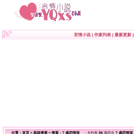
言情小说
|
作家列表
|
最新更新
位置：
首页
>
高级搜索
> 搜索：? 虐恋情深
- 大约有
96
项符合
? 虐恋情深