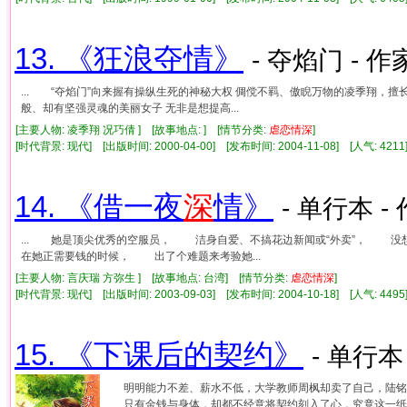
13. 《狂浪夺情》
- 夺焰门 - 作
... “夺焰门”向来握有操纵生死的神秘大权 倜傥不羁、傲睨万物的凌季翔，擅长
般、却有坚强灵魂的美丽女子 无非是想提高...
[主要人物: 凌季翔 况巧倩 ] [故事地点: ] [情节分类:
虐
恋情
深
]
[时代背景: 现代] [出版时间: 2000-04-00] [发布时间: 2004-11-08] [人气: 4
14. 《借一夜
深
情》
- 单行本 -
... 她是顶尖优秀的空服员， 洁身自爱、不搞花边新闻或“外卖”， 
在她正需要钱的时候， 出了个难题来考验她...
[主要人物: 言庆瑞 方弥生 ] [故事地点: 台湾] [情节分类:
虐
恋情
深
]
[时代背景: 现代] [出版时间: 2003-09-03] [发布时间: 2004-10-18] [人气: 4
15. 《下课后的契约》
- 单行本
明明能力不差、薪水不低，大学教师周枫却卖了自己，陆铭
只有金钱与身体，却都不经意将契约刻入了心，究竟这一纸