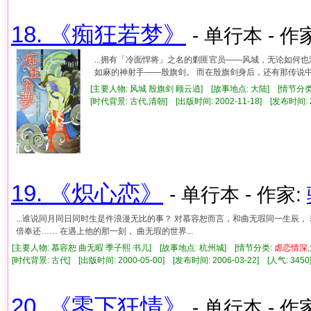
18. 《痴狂若梦》
- 单行本 - 作
...拥有「冷面悍将」之名的剿匪官员——风城，无论如
如麻的神射手——殷旗剑。 而在殷旗剑身后，还有那传说中的
[主要人物: 风城 殷旗剑 顾云逍] [故事地点: 大陆] [情节分类:
[时代背景: 古代,清朝] [出版时间: 2002-11-18] [发布时间: 
19. 《炽心恋》
- 单行本 - 作家:
...谁说同月同日同时生是件浪漫无比的事？ 对慕容恕而言，和曲无瑕同一生辰
倍奉还…… 在遇上他的那一刻， 曲无瑕的世界...
[主要人物: 慕容恕 曲无暇 季子熙 书儿] [故事地点: 杭州城] [情节分类:
虐
恋情
深
[时代背景: 古代] [出版时间: 2000-05-00] [发布时间: 2006-03-22] [人气: 3
20. 《零下狂情》
- 单行本 - 作