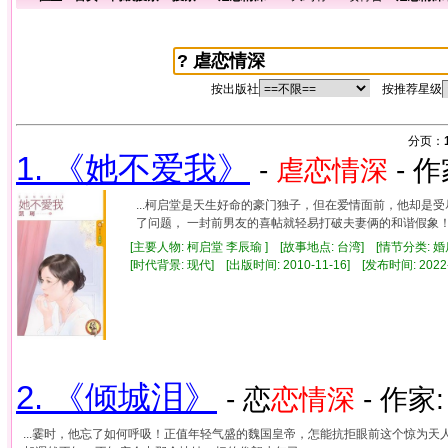
按出版社
按推荐星级
分页：
1. 《她不爱我》
-
虐
恋情
深
- 作
...柯启堂是天生好命的豪门独子，但在爱情面前，他却是
了问题， 一封前男友的喜帖就轻易打破夫妻俩的和谐假象！ 妻
[主要人物: 柯启堂 李辰瑜 ] [故事地点: 台湾] [情节分类: 
[时代背景: 现代] [出版时间: 2010-11-16] [发布时间: 2022
2. 《倾城泪》
- 恋
恋情
深
- 作家
...霎时，他忘了如何呼吸！正值年轻气盛的魏国皇帝，怎能抗拒眼前这个惊为