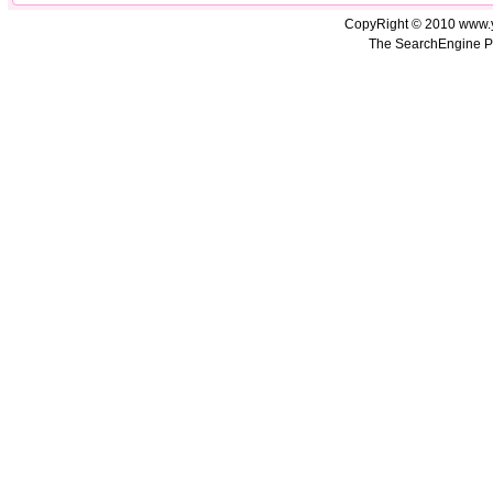
CopyRight © 2010 www.
The SearchEngine P