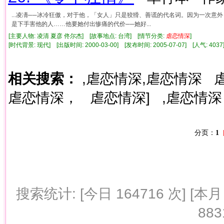
...凌凊──冰冷狂傲，对于他，「女人」只是狡猾、善谎的代名词。因为一次
是下手害他的人……他要她付出惨痛的代价──她好...
[主要人物: 凌清 夏彦 佟尔杰] [故事地点: 台湾] [情节分类:
虐
恋情
深
]
[时代背景: 现代] [出版时间: 2000-03-00] [发布时间: 2005-07-07] [人气: 4
相关搜索：
,虐恋情深,虐恋情深
虐恋情深，
虐恋情深]
,虐恋情深
分页：
1
搜索统计: [今日 164716 次] [本月 
883