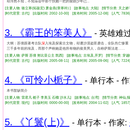
却浑然不知，不知庙会中那个扶她一把的俊朗少年已...
[主要人物: 骆立寒(拓跋宏) 萧金燕(章寒吟) ] [故事地点: 大陆] [情节分类: 天之
[时代背景: 古代] [出版时间: 2002-10-00] [发布时间: 2005-12-08] [人气: 7
3. 《霸王的笨美人》
- 英雄难
大纲：苏倩跟著考古队
深
入埃及探索古文物，却遭沙漠盗匪袭击，全队伤亡惨重
三千多年前的埃及，而那个声称她是他所有物的俊美男人，自称萨斯法老……
[主要人物: 萨斯 苏倩 努比亚公主 凯西] [故事地点: 古埃及,开罗] [情节分类: 穿
[时代背景: 古代] [出版时间: 2005-08-11] [发布时间: 2005-09-06] [人气: 7
4. 《可怜小栀子》
- 单行本 - 
本书暂缺简介
[主要人物: 雷君凡 栀子 李美玉 石榴 沙水儿] [故事地点: 台湾] [情节分类: 神仙,
[时代背景: 现代] [出版时间: 0000-00-00] [发布时间: 2004-11-02] [人气: 1
5. 《丫鬟(上)》
- 单行本 - 作家: