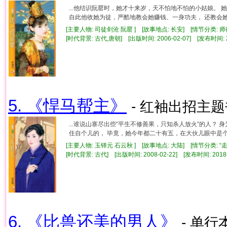
...他结识阮罂时，她才十来岁，天不怕地不怕的小姑娘。
自此他收她为徒，严酷地教会她赚钱、一身功夫， 还教会她冷
[主要人物: 司徒剑沧 阮罂 ] [故事地点: 长安] [情节分类: 师
[时代背景: 古代,唐朝] [出版时间: 2006-02-07] [发布时间: 
5. 《悍马帮主》
- 红袖出招主题书
...谁说山寨尽出些“平生不修善果，只知杀人放火”的人？
住自个儿的， 毕竟，她今年都二十有五，在大伙儿眼中是个老
[主要人物: 玉铎元 石云秋 ] [故事地点: 大陆] [情节分类: “
[时代背景: 古代] [出版时间: 2008-02-22] [发布时间: 2018
6. 《比兽还美的男人》
- 单行本