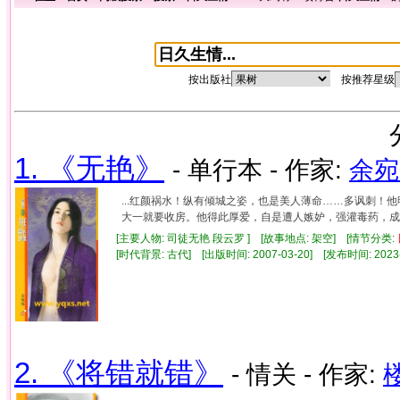
按出版社
按推荐星级
1. 《无艳》
- 单行本 - 作家:
余宛
...红颜祸水！纵有倾城之姿，也是美人薄命……多讽刺
大一就要收房。他得此厚爱，自是遭人嫉妒，强灌毒药，成了
[主要人物: 司徒无艳 段云罗 ] [故事地点: 架空] [情节分类:
[时代背景: 古代] [出版时间: 2007-03-20] [发布时间: 2023
2. 《将错就错》
- 情关 - 作家: