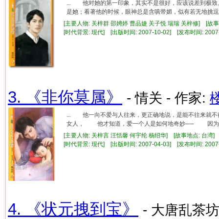
... 他对她的第一印象，其实不是很好，应该说差到极
是她；看著他的时候，眼神总是含嗔带媚，似有若无地挑逗，
[主要人物: 关梓群 邵娉婷 曹品婕 关子悦 瑞瑞 关梓修] [故事
[时代背景: 现代] [出版时间: 2007-10-02] [发布时间: 2007
3. 《非你莫属》
- 情关 - 作家:
... 他一向不爱与人往来，更正确地说，是能不往来
女人， 他才知道，爱一个人是如何地奇妙── 因为她，
[主要人物: 关梓言 汪恬馨 何宇纶 杨绍华] [故事地点: 台湾]
[时代背景: 现代] [出版时间: 2007-04-03] [发布时间: 2007
4. 《状元拽到宝》
- 大唐乱茶坊