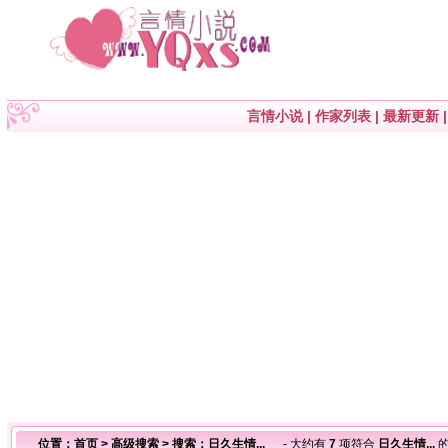
言情小说
|
作家列表
|
最新更新
位置：
首页
>
高级搜索
> 搜索：日久生情...
- 大约有
7
项符合
日久生情...
的