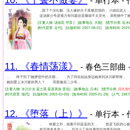
- 单行本 -
...跟了个没礼貌、没人缘的主子真够悲情的， 小姐乱吠人
这汤家少爷是视力有问题还是脑袋不太灵光， 居然挑中了她?! 
[主要人物: 汤佑臣 寻音 ] [故事地点: 大陆] [情节分类: 近水
[时代背景: 古代] [出版时间: 2007-08-01] [发布时间: 2025
11. 《春情荡漾》
- 春色三部曲 
... 终于到了!她梦想中的京都， 为了待在姑姑身边她来到冰川家帮佣
她别爱上冰川家的男人？ 而那顽劣二少爷...
[主要人物: 冰川介夫 蓝士英 荻原美奈 亚伦] [故事地点: 日本] [情节分类:
日久
生
[时代背景: 现代] [出版时间: 2003-03-00] [发布时间: 2005-01-29] [人气: 1
12. 《堕落（上）》
- 单行本 -
... 铁窗之外，他看不到蓝蓝的天， 曾是飞跃的心
有浑身臭臭臭！ 可这义工妹妹勇闯垃圾窝不怕他， 反