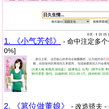
按出版社
按推荐星级
分页：
1
[2]
[3]
1. 《小气芳邻》
- 命中注定多个你
0%]
...身汉之夜。 这些贴心的举动令她飘飘然，以为他对自己
日
醒，但想保持距离他却又来搅局， 知道她要跟别人约会看电影
[主要人物: 欧唯杰 游佳蕊 ] [故事地点: 台湾] [情节分类: 
[时代背景: 现代] [出版时间: 2011-06-17] [发布时间: 2025
2. 《篡位做董娘》
- 改造骄夫 -