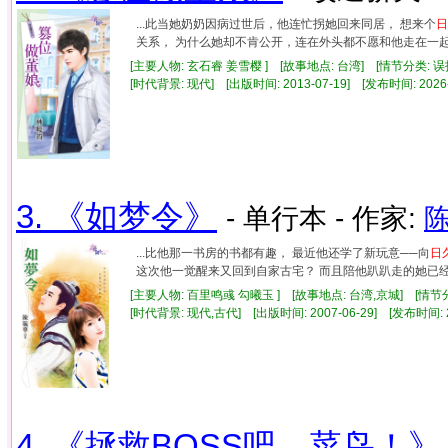
...此当她奶奶因病过世后，他连忙拐她回来同居， 想来个
日
关系， 为什么她却不肯公开，连在外头都不愿和他走在一起？
[主要人物: 玄石睿 姜雪樱 ] [故事地点: 台湾] [情节分类: 
[时代背景: 现代] [出版时间: 2013-07-19] [发布时间: 2026
3. 《如梦令》
- 单行本 - 作家:
...比他那一书房的书都有趣， 最近他还学了新玩意──向
日
这次他一觉醒来又回到自家古宅？ 而且陪他趴趴走的她已经不
[主要人物: 百里鸣彧 勾曦玉 ] [故事地点: 台湾,京城] [情节
[时代背景: 现代,古代] [出版时间: 2007-06-29] [发布时间: 
4. 《拯救BOSS吧，菜鸟！》