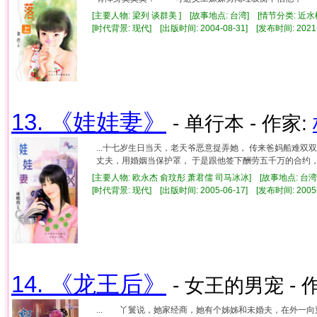
[主要人物: 梁列 谈群美 ] [故事地点: 台湾] [情节分类: 近水
[时代背景: 现代] [出版时间: 2004-08-31] [发布时间: 2021
13. 《娃娃妻》
- 单行本 - 作家:
...十七岁生日当天，老天爷恶意捉弄她， 传来爸妈船难双
丈夫，用婚姻当保护罩， 于是跟他签下酬劳五千万的合约， 但
[主要人物: 欧永杰 俞玟彤 萧君儒 司马冰冰] [故事地点: 台湾
[时代背景: 现代] [出版时间: 2005-06-17] [发布时间: 2005
14. 《龙王后》
- 女王的男宠 - 
... 丫鬟说，她家经商，她有个姊姊和未婚夫，在外