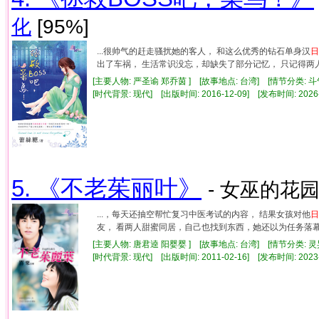
化
[95%]
...很帅气的赶走骚扰她的客人， 和这么优秀的钻石单身汉
日
出了车祸， 生活常识没忘，却缺失了部分记忆， 只记得两人合
[主要人物: 严圣谕 郑乔茵 ] [故事地点: 台湾] [情节分类: 
[时代背景: 现代] [出版时间: 2016-12-09] [发布时间: 2026
5. 《不老茱丽叶》
- 女巫的花园
...，每天还抽空帮忙复习中医考试的内容， 结果女孩对他
日
友， 看两人甜蜜同居，自己也找到东西，她还以为任务落幕了
[主要人物: 唐君逵 阳婴婴 ] [故事地点: 台湾] [情节分类: 
[时代背景: 现代] [出版时间: 2011-02-16] [发布时间: 2023