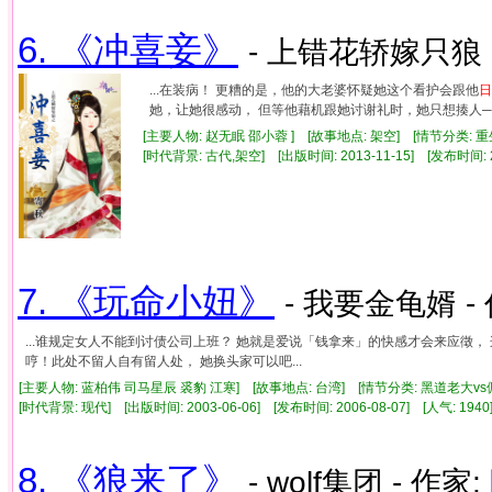
6. 《冲喜妾》
- 上错花轿嫁只狼 
...在装病！ 更糟的是，他的大老婆怀疑她这个看护会跟他
日
她，让她很感动， 但等他藉机跟她讨谢礼时，她只想揍人── 
[主要人物: 赵无眠 邵小蓉 ] [故事地点: 架空] [情节分类: 
[时代背景: 古代,架空] [出版时间: 2013-11-15] [发布时间: 
7. 《玩命小妞》
- 我要金龟婿 -
...谁规定女人不能到讨债公司上班？ 她就是爱说「钱拿来」的快感才会来应徵
哼！此处不留人自有留人处， 她换头家可以吧...
[主要人物: 蓝柏伟 司马星辰 裘豹 江寒] [故事地点: 台湾] [情节分类: 黑道老大v
[时代背景: 现代] [出版时间: 2003-06-06] [发布时间: 2006-08-07] [人气: 1
8. 《狼来了》
- wolf集团 - 作家: