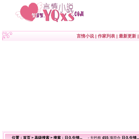
言情小说
|
作家列表
|
最新更新
位置：
首页
>
高级搜索
> 搜索：日久生情...
- 大约有
455
项符合
日久生情..