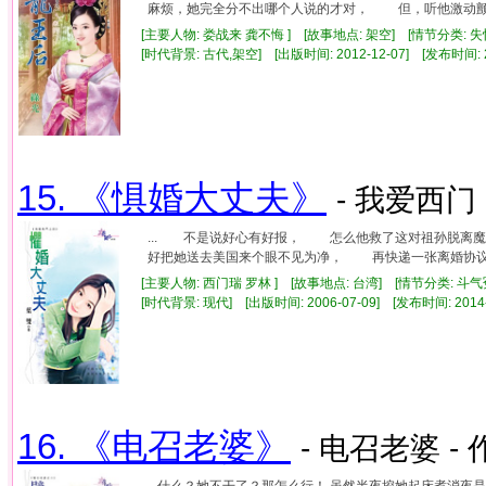
麻烦，她完全分不出哪个人说的才对， 但，听他激动颤抖
[主要人物: 娄战来 龚不悔 ] [故事地点: 架空] [情节分类: 
[时代背景: 古代,架空] [出版时间: 2012-12-07] [发布时间: 
15. 《惧婚大丈夫》
- 我爱西门 
... 不是说好心有好报， 怎么他救了这对祖孙脱
好把她送去美国来个眼不见为净， 再快递一张离婚协议书
[主要人物: 西门瑞 罗林 ] [故事地点: 台湾] [情节分类: 斗气
[时代背景: 现代] [出版时间: 2006-07-09] [发布时间: 2014
16. 《电召老婆》
- 电召老婆 - 
...什么？她不干了？那怎么行！ 虽然半夜挖她起床煮消夜