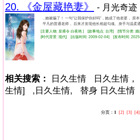
20. 《金屋藏艳妻》
- 月光奇迹 
...她被骗了！ 一句“让我保护你好吗”，她成了他老婆，
平凡的普通老师， 后来才发现他长相超勾魂、身手与温柔通通
[主要人物: 皇甫令 白夜艳 ] [故事地点: 台湾] [情节分类: 
[时代背景: 现代] [出版时间: 2009-02-04] [发布时间: 2025
相关搜索：
日久生情
日久生情，
生情]
,日久生情,
替身 日久生情
分页：
1
[2]
[3]
[4]