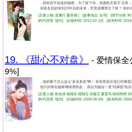
...我有你不知道的秘密，为了留下你，我愿机关算尽 任
却莫名其妙来到20年后的未来，究竟是哪里出了错？ 幸好在完
[主要人物: 蓝雁行 夏弄潮 ] [故事地点: 台湾] [情节分类: 
[时代背景: 现代] [出版时间: 2012-02-10] [发布时间: 2018
19. 《甜心不对盘》
- 爱情保全
9%]
...他的案子怎么这么“多采多姿”啊！ 前有黑道压顶已经
他只好留在她家继续洒热血， 原以为她会一直“结屎面”给自己
[主要人物: 欧佑涛 陆颐乐 陆颐宝 洪薇芯 夏茗筠 陆程阿绣 洪
[时代背景: 现代] [出版时间: 2006-08-09] [发布时间: 2006