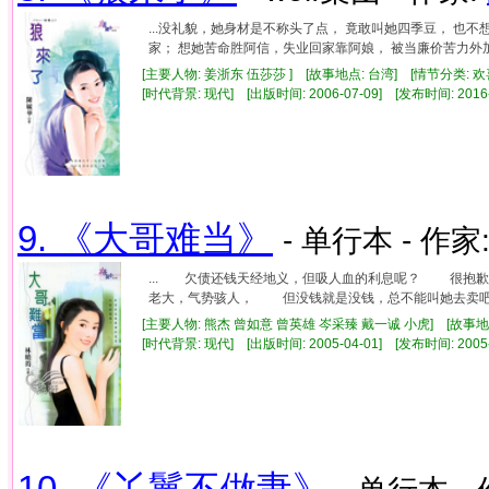
...没礼貌，她身材是不称头了点， 竟敢叫她四季豆， 也
家； 想她苦命胜阿信，失业回家靠阿娘， 被当廉价苦力外加善
[主要人物: 姜浙东 伍莎莎 ] [故事地点: 台湾] [情节分类: 
[时代背景: 现代] [出版时间: 2006-07-09] [发布时间: 2016
9. 《大哥难当》
- 单行本 - 作家
... 欠债还钱天经地义，但吸人血的利息呢？ 很抱
老大，气势骇人， 但没钱就是没钱，总不能叫她去卖吧
[主要人物: 熊杰 曾如意 曾英雄 岑采臻 戴一诚 小虎] [故事地
[时代背景: 现代] [出版时间: 2005-04-01] [发布时间: 2005
10. 《丫鬟不做妻》