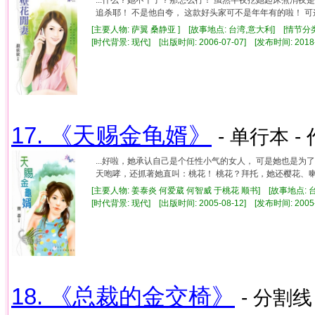
追杀耶！ 不是他自夸， 这款好头家可不是年年有的啦！ 可这
[主要人物: 萨翼 桑静亚 ] [故事地点: 台湾,意大利] [情节分
[时代背景: 现代] [出版时间: 2006-07-07] [发布时间: 2018
17. 《天赐金龟婿》
- 单行本 -
...好啦，她承认自己是个任性小气的女人， 可是她也是为
天咆哮，还抓著她直叫：桃花！ 桃花？拜托，她还樱花、喇叭
[主要人物: 姜泰炎 何爱葳 何智威 于桃花 顺书] [故事地点: 
[时代背景: 现代] [出版时间: 2005-08-12] [发布时间: 2005
18. 《总裁的金交椅》
- 分割线