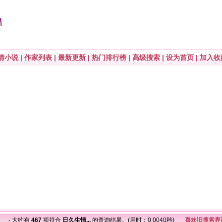
情小说
|
作家列表
|
最新更新
|
热门排行榜
|
高级搜索
|
设为首页
|
加入收
..
- 大约有
467
项符合
日久生情...
的查询结果。(用时：0.0040秒)
喜欢旧搜索界