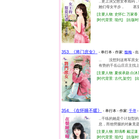
...更上演父慈女孝戏
她们母女半步， 甚至像
[主要人物: 史怀仁 万家香
[时代背景: 现代] [出版时间:
353. 《将门庶女》
- 单行本 - 作家:
馥梅
- 
... 没想到这将军
有势的千岳山庄庄主找上
[主要人物: 夏侯承勋 白沐晨
[时代背景: 古代,架空] [出版
354. 《在怀睡不暖》
- 单行本 - 作家:
千寻
-
...干练的她是个计划
息，而他劈腿的对象竟是
[主要人物: 郑瑀希 戴淽潇 
[时代背景: 现代] [出版时间: