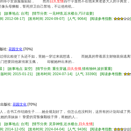
码，哄得小女孩服服贴贴， 然而
日久
生情
四个字显然不在他未来老婆大人的字典里
头母狮般，誓死捍卫自己禁地，不让他有机...
 ] [故事地点: 台湾] [情节分类: 一见钟情,近水楼台,巧计追妻]
 2012-08-17] [发布时间: 2024-09-07] [人气: 9064] [阅读参考指数:
]
出版社:
花园文化
[70%]
庶女过得比粗使丫头还不如，害她一穿过来就想逃， 而她真的带着原主财物装病逃
门想要回他家传家玉佩， 却被她种出来的...
 ] [故事地点: 架空] [情节分类: 重生穿越,
日久
生情
,情有独钟,波折重重]
时间: 2015-01-21] [发布时间: 2024-07-14] [人气: 33390] [阅读参考指数:
 出版社:
花园文化
[70%]
型的人，念书工作结婚生子……她全规划好了， 但怎么也没料到，这所有的计划却成了
她的亲妹妹！ 挚爱的背叛像颗核子弹，将她的人...
] [故事地点: 台湾] [情节分类: 灵异神怪,近水楼台,
日久
生情
]
 2014-12-05] [发布时间: 2024-04-04] [人气: 9436] [阅读参考指数:
]