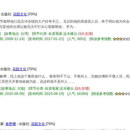
- 出版社:
花园文化
[70%]
情人节都帮他们花店冲业绩的大户好奇不已， 见识到他的英俊惑人后，终于明白他为何会
但是他的论调让她无法不打从心底鄙视他， 并为...
] [故事地点: 台湾] [情节分类: 欢喜冤家,近水楼台,
日久
生情
]
 2008-11-14] [发布时间: 2017-01-21] [人气: 3852] [阅读参考指数:
]
 出版社:
花园文化
[70%]
对对象啊，找上他这个毒医做什么， 都表明不下山、不救外人，但她仿佛听不懂人话，死
又异想天开要他收她为徒，说这样就不是外人，...
 [故事地点: 大陆] [情节分类: 欢喜冤家,近水楼台,
日久
生情
]
 2010-08-06] [发布时间: 2023-08-19] [人气: 16384] [阅读参考指数:
作家:
春野樱
- 出版社:
花园文化
[70%]