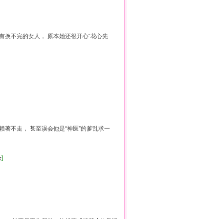
有换不完的女人， 原本她还很开心“花心先
赖著不走， 甚至误会他是“神医”的爹乱求一
]