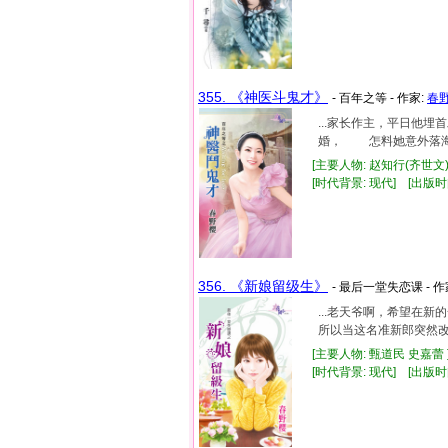
355. 《神医斗鬼才》
- 百年之等 - 作家:
春
...家长作主，平日他
婚， 怎料她意外落海
[主要人物: 赵知行(齐世文
[时代背景: 现代] [出版时间:
356. 《新娘留级生》
- 最后一堂失恋课 - 作
...老天爷啊，希望在
所以当这名准新郎突然改
[主要人物: 甄道民 史嘉蕾 
[时代背景: 现代] [出版时间: