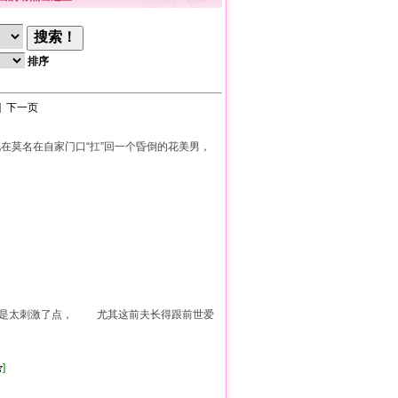
排序
]
下一页
现在莫名在自家门口“扛”回一个昏倒的花美男，
还是太刺激了点， 尤其这前夫长得跟前世爱
]