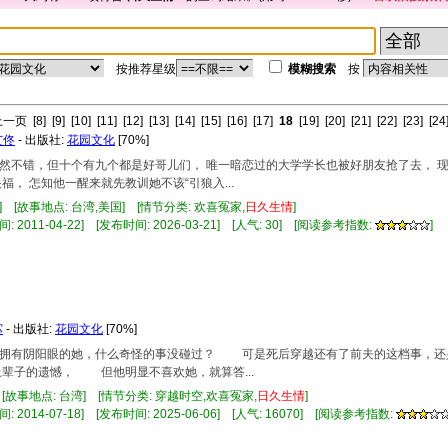
按推荐星级
模糊搜索
按
上一页
[8]
[9]
[10]
[11]
[12]
[13]
[14]
[15]
[16]
[17]
18
[19]
[20]
[21]
[22]
[23]
[24
艾佟
- 出版社:
花园文化
[70%]
缘虽然不错，但十个有九个都是好哥儿们， 唯一暗恋过的大学学长也被好朋友抢了去， 
， 怎知他一醒来就先教训她不该“引狼入...
] [故事地点: 台湾,美国] [情节分类: 欢喜冤家,
日久
生情
]
 2011-04-22] [发布时间: 2026-03-21] [人气: 30] [阅读参考指数:
]
宓
- 出版社:
花园文化
[70%]
作又拥有阴阳眼的她，什么奇怪的事没碰过？ 可是死后穿越还有了前夫的这档事，
辈子的遗憾， 但他明显不喜欢她，就算答...
 [故事地点: 台湾] [情节分类: 穿越时空,欢喜冤家,
日久
生情
]
 2014-07-18] [发布时间: 2025-06-06] [人气: 16070] [阅读参考指数: