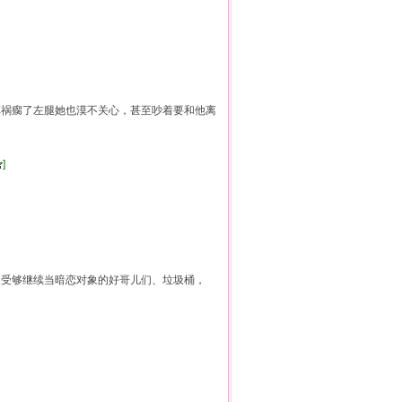
祸瘸了左腿她也漠不关心，甚至吵着要和他离
]
因为受够继续当暗恋对象的好哥儿们、垃圾桶，