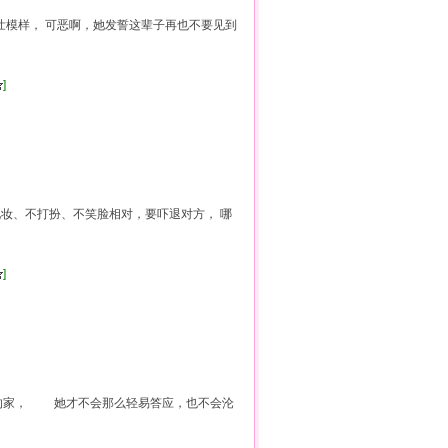
气壮模样， 可恶啊，她发誓这辈子再也不要见到
]
化妆、不打扮、不笑脸相对，要吓退对方， 哪
]
哥的家， 她才不会那么轻易答应，也不会沦