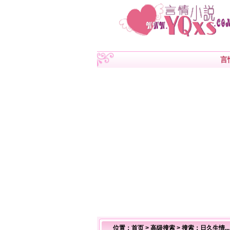
言
位置：
首页
>
高级搜索
> 搜索：日久生情.