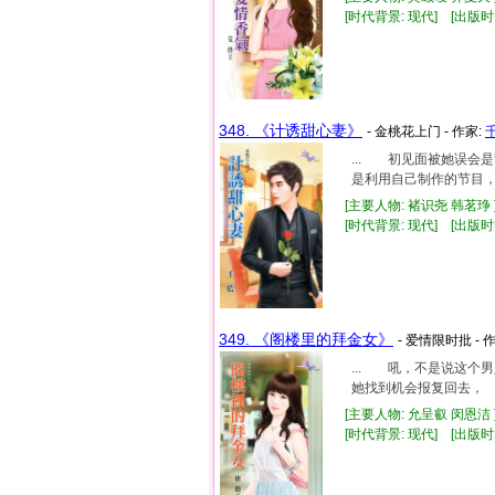
[时代背景: 现代] [出版时间:
348. 《计诱甜心妻》
- 金桃花上门 - 作家:
... 初见面被她误
是利用自己制作的节目，
[主要人物: 褚识尧 韩茗琤 
[时代背景: 现代] [出版时间:
349. 《阁楼里的拜金女》
- 爱情限时批 - 
... 吼，不是说这
她找到机会报复回去， 
[主要人物: 允呈叡 闵恩洁 
[时代背景: 现代] [出版时间: