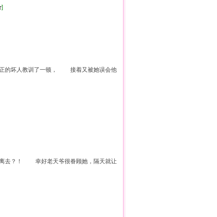
]
真正的坏人教训了一顿， 接着又被她误会他
自离去？！ 幸好老天爷很眷顾她，隔天就让