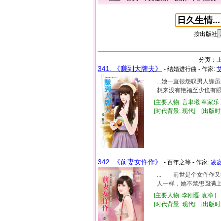
按出版社
分页：
341. 《赚到大牌夫》
- 结婚进行曲 - 作家:
...她一直很怨叹男人
想来没有艳福至少也有眼福
[主要人物: 言聿曦 章家乐 
[时代背景: 现代] [出版时间:
342. 《前妻女仵作》
- 百年之等 - 作家:
凌
... 前世是个女仵
人一样，她不禁想圆满上
[主要人物: 李刚磊 袁净 ]
[时代背景: 现代] [出版时间: