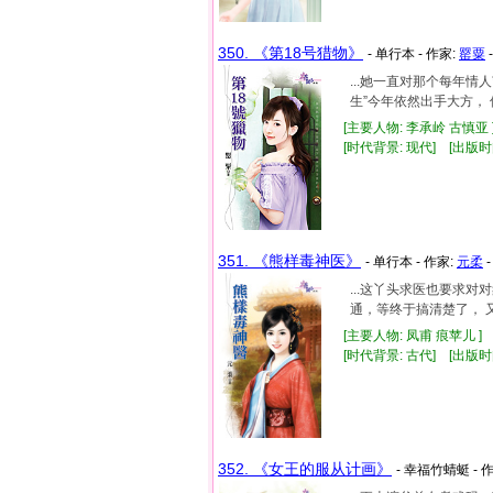
350. 《第18号猎物》
- 单行本 - 作家:
罂粟
...她一直对那个每年
生”今年依然出手大方， 
[主要人物: 李承岭 古慎亚 
[时代背景: 现代] [出版时间:
351. 《熊样毒神医》
- 单行本 - 作家:
元柔
-
...这丫头求医也要求
通，等终于搞清楚了， 
[主要人物: 凤甫 痕苹儿 ]
[时代背景: 古代] [出版时间:
352. 《女王的服从计画》
- 幸福竹蜻蜓 - 