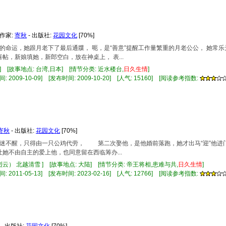
 作家:
寄秋
- 出版社:
花园文化
[70%]
连败的命运，她跟月老下了最后通牒， 呃，是“善意”提醒工作量繁重的月老公公， 她
帖，新娘填她，新郎空白，放在神桌上， 表...
] [故事地点: 台湾,日本] [情节分类: 近水楼台,
日久
生情
]
 2009-10-09] [发布时间: 2009-10-20] [人气: 15160] [阅读参考指数:
寄秋
- 出版社:
花园文化
[70%]
她昏迷不醒，只得由一只公鸡代劳， 第二次娶他，是他婚前落跑，她才出马“迎”他
不由自主的爱上他，也同意留在西临筹办...
云） 北越清雪 ] [故事地点: 大陆] [情节分类: 帝王将相,患难与共,
日久
生情
]
 2011-05-13] [发布时间: 2023-02-16] [人气: 12766] [阅读参考指数:
- 出版社:
花园文化
[70%]