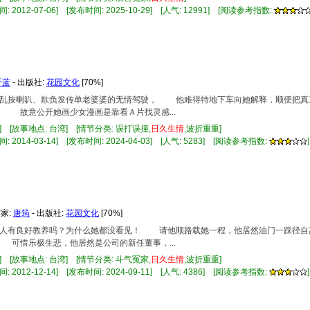
 2012-07-06] [发布时间: 2025-10-29] [人气: 12991] [阅读参考指数:
千蓝
- 出版社:
花园文化
[70%]
会是乱按喇叭、欺负发传单老婆婆的无情驾驶， 他难得特地下车向她解释，顺便把
 故意公开她画少女漫画是靠看Ａ片找灵感...
] [故事地点: 台湾] [情节分类: 误打误撞,
日久
生情
,波折重重]
 2014-03-14] [发布时间: 2024-04-03] [人气: 5283] [阅读参考指数:
]
作家:
唐筠
- 出版社:
花园文化
[70%]
个男人有良好教养吗？为什么她都没看见！ 请他顺路载她一程，他居然油门一踩径
可惜乐极生悲，他居然是公司的新任董事，...
] [故事地点: 台湾] [情节分类: 斗气冤家,
日久
生情
,波折重重]
 2012-12-14] [发布时间: 2024-09-11] [人气: 4386] [阅读参考指数:
]