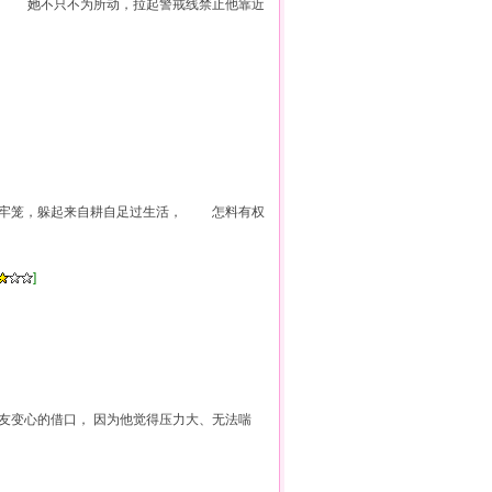
， 她不只不为所动，拉起警戒线禁止他靠近
离牢笼，躲起来自耕自足过生活， 怎料有权
]
男友变心的借口， 因为他觉得压力大、无法喘