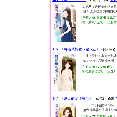
...她从没遇过像他这
他！ 无奈经营的网拍网页
[主要人物: 高亦翔 文佩芸 
[时代背景: 现代] [出版时间:
346. 《将错就相爱～路人乙》
- 路人甲乙丙
...世上最扯的事竟然
知，这样也能迷倒帅哥，
[主要人物: 牧少骅 叶倚心 
[时代背景: 现代] [出版时间:
347. 《夏天的爱情香气》
- 单行本 - 作家:
... 早知道她就不
落到被花花公子屋主纠缠
[主要人物: 莫颐晙 齐夏天 