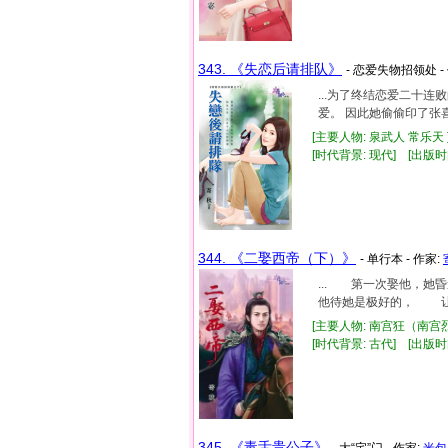
343. 《失恋后请排队》
- 恋爱失物招领处 -
...为了终结恋爱二十
爱。 因此她偷偷印了张喜
[主要人物: 泉武人 常乐天 
[时代背景: 现代] [出版时间:
344. 《二娶西帝（下）》
- 单行本 - 作家:
... 第一次娶他，
他待她是极好的， 让她
[主要人物: 南宫狂（南宫烈
[时代背景: 古代] [出版时间:
345. 《毒舌贵公子》
- 大“宅”门 - 作家:
米包