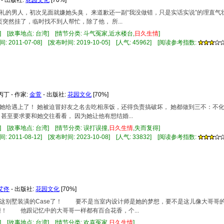
么失礼的男人，初次见面就嫌她头臭， 来道歉还一副“我没做错，只是实话实说”的理直
突然挂了，临时找不到人帮忙，除了他， 所...
] [故事地点: 台湾] [情节分类: 斗气冤家,近水楼台,
日久
生情
]
 2011-07-08] [发布时间: 2019-10-05] [人气: 45962] [阅读参考指数:
丁 - 作家:
金萱
- 出版社:
花园文化
[70%]
都让她给遇上了！ 她被迫冒好友之名去吃相亲饭，还得负责搞破坏， 她都做到三不：不
甚至要求要和她交往看看， 因为她让他有想结婚...
] [故事地点: 台湾] [情节分类: 误打误撞,
日久
生情
,失而复得]
 2011-08-12] [发布时间: 2023-10-08] [人气: 33832] [阅读参考指数:
艾佟
- 出版社:
花园文化
[70%]
接下这别墅装潢的Case了！ 要不是当室内设计师是她的梦想，要不是这儿像大哥
！ 他跟记忆中的大哥哥一样都有百合花香，个...
] [故事地点: 台湾] [情节分类: 欢喜冤家,
日久
生情
]