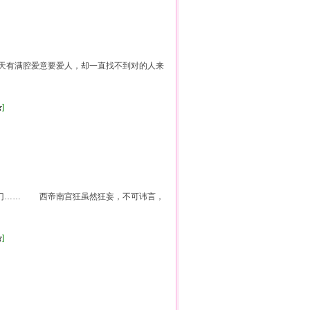
常乐天有满腔爱意要爱人，却一直找不到对的人来
]
进门…… 西帝南宫狂虽然狂妄，不可讳言，
]