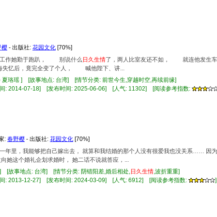
野樱
- 出版社:
花园文化
[70%]
埋首工作她勤于跑趴， 别说什么
日久
生情
了，两人比室友还不如， 就连他发生车
失忆后，竟完全变了个人， 喊他陛下、讲...
) 夏珞瑶 ] [故事地点: 台湾] [情节分类: 前世今生,穿越时空,再续前缘]
 2014-07-18] [发布时间: 2025-06-06] [人气: 11302] [阅读参考指数:
家:
春野樱
- 出版社:
花园文化
[70%]
新的一年里，我能够把自己嫁出去， 就算和我结婚的那个人没有很爱我也没关系…… 
向她这个婚礼企划求婚时， 她二话不说就答应，...
] [故事地点: 台湾] [情节分类: 阴错阳差,婚后相处,
日久
生情
,波折重重]
 2013-12-27] [发布时间: 2024-03-09] [人气: 6912] [阅读参考指数:
]