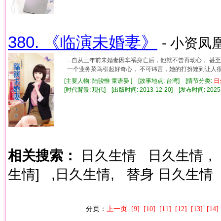
380. 《临演未婚妻》
- 小资凤凰
...自从三年前未婚妻因车祸身亡后，他就不曾再动心， 
一个业务菜鸟引起好奇心， 不可讳言，她的打扮矬到让人很难
[主要人物: 陆骏惟 童语晏 ] [故事地点: 台湾] [情节分类:
日
[时代背景: 现代] [出版时间: 2013-12-20] [发布时间: 2025
相关搜索：
日久生情
日久生情，
生情]
,日久生情,
替身 日久生情
分页：
上一页
[9]
[10]
[11]
[12]
[13]
[14]