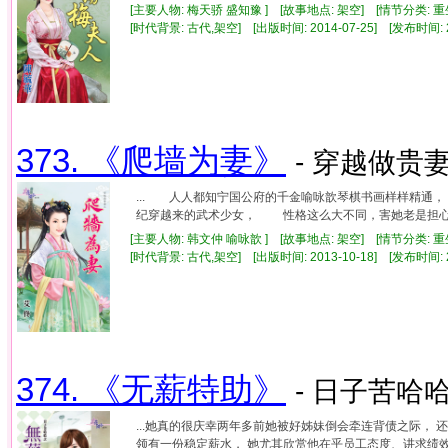
[主要人物: 梅天骄 盛知豫 ] [故事地点: 架空] [情节分类: 
[时代背景: 古代,架空] [出版时间: 2014-07-25] [发布时间: 
373. 《爬墙为妻》
- 穿越做贵妻
... 人人都知宁国公府的千金喻咏歆琴棋书画样样精通
纪穿越来的武术少女， 性格这么大不同，害她老是担心自
[主要人物: 韩文仲 喻咏歆 ] [故事地点: 架空] [情节分类: 
[时代背景: 古代,架空] [出版时间: 2013-10-18] [发布时间: 
374. 《无薪特助》
- 日子苦哈哈
...她真的很庆幸两年多前她被好姊妹倒会牵连背债之际，
领有一份稳定薪水， 她尤其欣赏他在乎员工态度、讲求绩效的