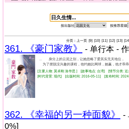
按出版社
按推荐星级
分页：
上一页
[9]
[10]
[11]
[12]
[13]
[14
361. 《豪门家教》
- 单行本 - 
... 身分上的云泥之别，让她忽略了爱其实无关地位
为了摆脱没兴趣的课程，他约她比网球，她赢，他才乖乖上
[主要人物: 莫卓刚 洛华思 ] [故事地点: 台湾] [情节分类: 
[时代背景: 现代] [出版时间: 2016-05-11] [发布时间: 2024
362. 《幸福的另一种面貌》
-
0%]