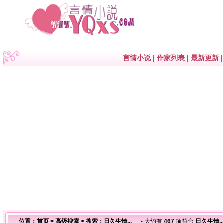
言情小说
|
作家列表
|
最新更新
位置：
首页
>
高级搜索
> 搜索：日久生情...
- 大约有
467
项符合
日久生情..