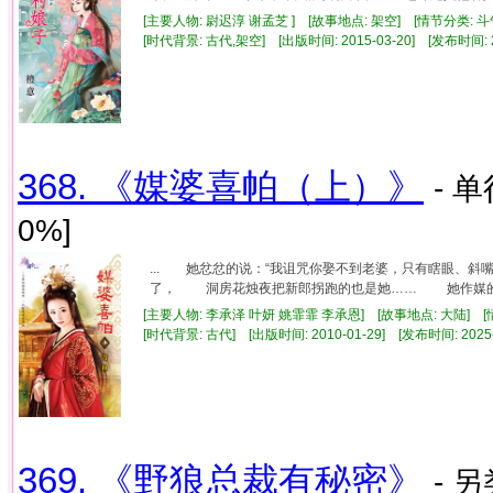
[主要人物: 尉迟淳 谢孟芝 ] [故事地点: 架空] [情节分类: 
[时代背景: 古代,架空] [出版时间: 2015-03-20] [发布时间: 
368. 《媒婆喜帕（上）》
- 单
0%]
... 她忿忿的说：“我诅咒你娶不到老婆，只有瞎眼、
了， 洞房花烛夜把新郎拐跑的也是她…… 她作媒的习
[主要人物: 李承泽 叶妍 姚霏霏 李承恩] [故事地点: 大陆] [
[时代背景: 古代] [出版时间: 2010-01-29] [发布时间: 2025
369. 《野狼总裁有秘密》
- 