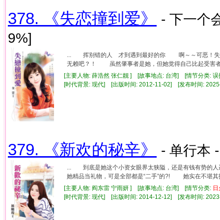
378. 《失恋撞到爱》
- 下一个
9%]
... 挥别错的人 才到遇到最好的你 啊～～可恶！失
无赖吧？！ 虽然肇事者是她，但她觉得自己比起受害者更
[主要人物: 薛浩然 张仁靓 ] [故事地点: 台湾] [情节分类: 
[时代背景: 现代] [出版时间: 2012-11-02] [发布时间: 2025
379. 《新欢的秘辛》
- 单行本 
... 到底是她这个小资女眼界太狭隘，还是有钱有势
她精品当礼物，可是全部都是“二手”的?! 她实在不堪其扰
[主要人物: 阎东雷 宁雨妍 ] [故事地点: 台湾] [情节分类:
日
[时代背景: 现代] [出版时间: 2014-12-12] [发布时间: 2023