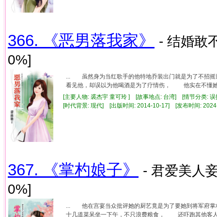
366. 《恶男落我家》
- 结婚敢不
0%]
... 虽然身为当红歌手的他特地乔装出门就是为了不
看见他，却误以为他喝酒是为了疗情伤， 他实在不懂她这
[主要人物: 裘杰宇 童可玲 ] [故事地点: 台湾] [情节分类: 
[时代背景: 现代] [出版时间: 2014-10-17] [发布时间: 2024
367. 《掌杓娘子》
- 君爱美人妾
0%]
... 他在宫宴当众批评她的厨艺竟是为了要她到将军
十几道菜呆坐一下午，不只浪费粮食， 还吓跑其他客人，