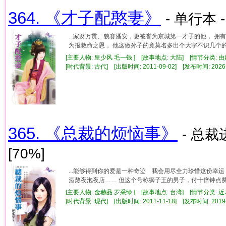
364. 《才子配憨妻》
- 单行本 
...家财万贯、貌赛潘安，更被誉为京城第一才子的他， 
为报救命之恩， 他这做孙子的竟莫名多出个大字不识几个的准娘
[主要人物: 皇少风 毛一钱 ] [故事地点: 大陆] [情节分类: 
[时代背景: 古代] [出版时间: 2011-09-02] [发布时间: 2026
365. 《总裁的烦恼事》
- 总裁
[70%]
...能够得到你的爱是一种奇迹 我会用尽全力珍惜这份幸
酒熬夜泡夜店…… 但这个号称狮子王的男子，付十倍钟点费却
[主要人物: 金赫品 罗采绿 ] [故事地点: 台湾] [情节分类: 
[时代背景: 现代] [出版时间: 2011-11-18] [发布时间: 2019