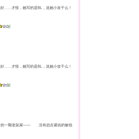
好……才怪，她写的是BL，送她小攻干么！
]
好……才怪，她写的是BL，送她小攻干么！
]
族中的一颗老鼠屎—— 没有趋吉避凶的敏锐