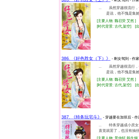
... 虽然穿越很流
是说，他不愧是集她喜
[主要人物: 魏召荧 艾然 ]
[时代背景: 古代,架空] [出版
386. 《好色胜女（下）》
- 剩女驾到 - 作家
... 虽然穿越很流
是说，他不愧是集她喜
[主要人物: 魏召荧 艾然 ]
[时代背景: 古代,架空] [出版
387. 《特务玩宅斗》
- 穿越要在加班后 - 作
... 特务穿越成小
直觉就罢了，也没有抽丝
[主要人物: 景仲轩 韩生烟 