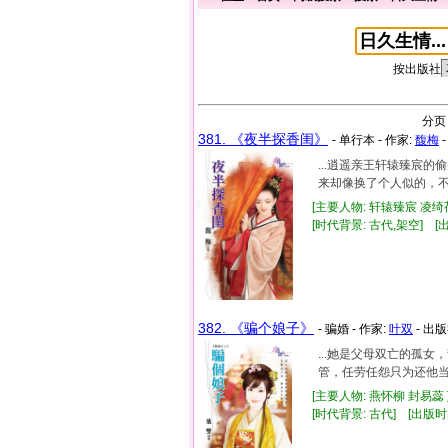
按出版社
分页
381. 《夜半探香闺》
- 单行本 - 作家:
馥梅
-
...逍遥亲王轩辕臻宸
来却像换了个人似的，不
[主要人物: 轩辕臻宸 凌绮荷
[时代背景: 古代,架空] [出版
382. 《骗个娘子》
- 骗婚 - 作家:
叶双
- 出版
...她是父母双亡的孤
管，任劳任怨只为还他当
[主要人物: 燕怀柳 封易蕊 
[时代背景: 古代] [出版时间: