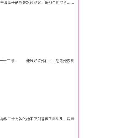
 其中最拿手的就是对付奥客，像那个靳混蛋……
得一干二净， 他只好留她住下，想等她恢复
， 导致二十七岁的她不仅刻意剪了男生头、尽量