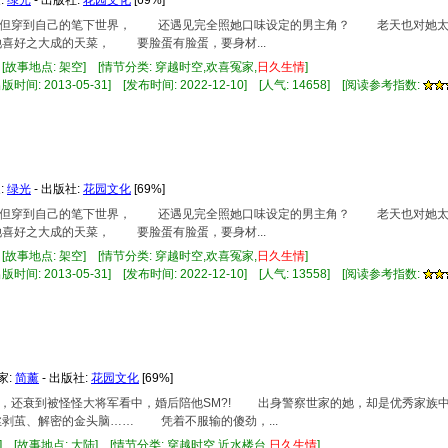
行，但穿到自己的笔下世界， 还遇见完全照她口味设定的男主角？ 老天也对她太
好之大成的天菜， 要脸蛋有脸蛋，要身材...
 [故事地点: 架空] [情节分类: 穿越时空,欢喜冤家,
日久
生情
]
时间: 2013-05-31] [发布时间: 2022-12-10] [人气: 14658] [阅读参考指数:
:
绿光
- 出版社:
花园文化
[69%]
行，但穿到自己的笔下世界， 还遇见完全照她口味设定的男主角？ 老天也对她太
好之大成的天菜， 要脸蛋有脸蛋，要身材...
 [故事地点: 架空] [情节分类: 穿越时空,欢喜冤家,
日久
生情
]
时间: 2013-05-31] [发布时间: 2022-12-10] [人气: 13558] [阅读参考指数:
家:
简薰
- 出版社:
花园文化
[69%]
庶女，还衰到被怪怪大将军看中，婚后陪他SM?! 出身警察世家的她，却是优秀家
剥茧、解密的金头脑…… 凭着不服输的傻劲，...
] [故事地点: 大陆] [情节分类: 穿越时空,近水楼台,
日久
生情
]