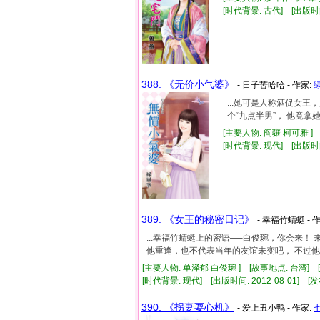
[时代背景: 古代] [出版时间:
388. 《无价小气婆》
- 日子苦哈哈 - 作家:
...她可是人称酒促女
个“九点半男”， 他竟拿
[主要人物: 阎骧 柯可雅 ]
[时代背景: 现代] [出版时间:
389. 《女王的秘密日记》
- 幸福竹蜻蜓 - 
...幸福竹蜻蜓上的密语──白俊琬，你会来
他重逢，也不代表当年的友谊未变吧， 不过他俩
[主要人物: 单泽郁 白俊琬 ] [故事地点: 台湾]
[时代背景: 现代] [出版时间: 2012-08-01] [发
390. 《拐妻耍心机》
- 爱上丑小鸭 - 作家: