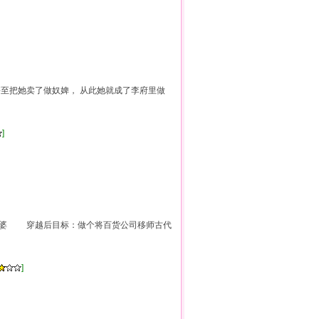
甚至把她卖了做奴婢， 从此她就成了李府里做
]
老婆 穿越后目标：做个将百货公司移师古代
]