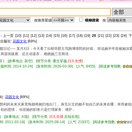
按推荐星级
模糊搜索
按
：
上一页
[10]
[11]
[12]
[13]
[14]
[15]
[16]
[17]
[18]
[19]
20
[21]
[22]
[23]
[24]
下
 出版社:
花园文化
[69%]
的偷窥日记── 某月X日：今天看了出昭华郡主骂跑薄情郎的好戏， 听说她半年前被她深
再嚣张跋扈，还主动退亲， 瞧瞧她三言两语...
 ] [故事地点: 架空] [情节分类: 重生穿越,
日久
生情
]
时间: 2014-10-24] [发布时间: 2026-03-30] [人气: 8455] [阅读参考指数:
社:
花园文化
[69%]
女，势利的未来夫家竟悔婚将她扫地出门， 身无分文的她不知自己的未来在哪，幸而被
初的恩情， 但若她的职务只是打理家务、维护...
] [故事地点: 大陆] [情节分类:
日久
生情
,后知后觉]
 2011-03-18] [发布时间: 2025-09-14] [人气: 21937] [阅读参考指数: