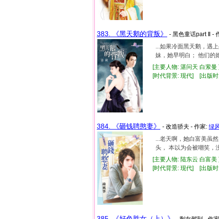
383. 《黑天鹅的背叛》
- 黑色童话part Ⅱ -
...如果冷面黑天鹅，
妹，她早明白； 他们的
[主要人物: 湛问天 白萦曼 
[时代背景: 现代] [出版时间:
384. 《砸钱聘憨妻》
- 改造骄夫 - 作家:
绿
...老天啊，她白富美
头， 本以为会被嘲笑，没
[主要人物: 陆东云 白富美 
[时代背景: 现代] [出版时间:
385. 《好色胜女（上）》
- 剩女驾到 - 作家