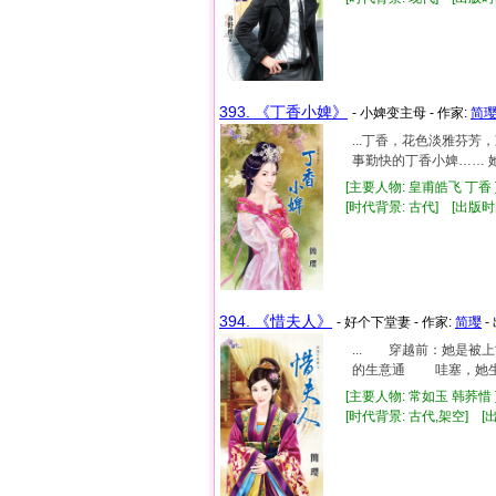
393. 《丁香小婢》
- 小婢变主母 - 作家:
简
...丁香，花色淡雅芬
事勤快的丁香小婢…… 
[主要人物: 皇甫皓飞 丁香 
[时代背景: 古代] [出版时间:
394. 《惜夫人》
- 好个下堂妻 - 作家:
简璎
-
... 穿越前：她是
的生意通 哇塞，她生平
[主要人物: 常如玉 韩荞惜 
[时代背景: 古代,架空] [出版