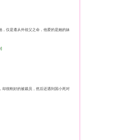
娶她，仅是遵从外祖父之命，他爱的是她的妹
]
债，却很刚好的被裁员，然后还遇到国小死对