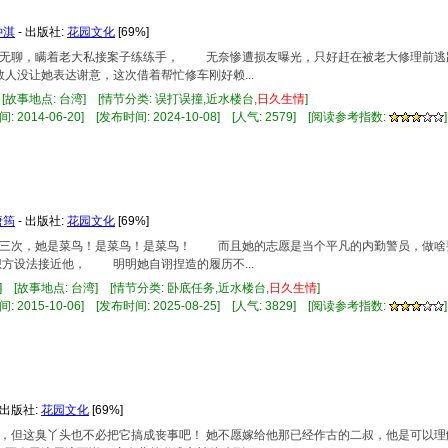
钟淇
- 出版社:
花园文化
[69%]
一时无聊，瞒着老大私接案子练练手， 无奈惨遭损友曝光，只好赶在被老大修理前
没让她表达谢意，这次借着帮忙修车刚好赖...
 [故事地点: 台湾] [情节分类: 误打误撞,近水楼台,
日久
生情
]
 2014-06-20] [发布时间: 2024-10-08] [人气: 2579] [阅读参考指数:
]
唐筠
- 出版社:
花园文化
[69%]
以说三次，她是菜鸟！是菜鸟！是菜鸟！ 而且她的志愿是当个平凡的内勤警员，做
方设法接近他， 明明她自诩捏造的履历不...
] [故事地点: 台湾] [情节分类: 卧底任务,近水楼台,
日久
生情
]
 2015-10-06] [发布时间: 2025-08-25] [人气: 3829] [阅读参考指数:
]
 出版社:
花园文化
[69%]
喜事，但这臭丫头也不必把它搞成丧事吧！ 她不愿嫁给他那已经作古的二叔，他是可以