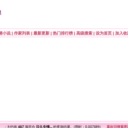
情小说
|
作家列表
|
最新更新
|
热门排行榜
|
高级搜索
|
设为首页
|
加入收
..
- 大约有
467
项符合
日久生情...
的查询结果。(用时：0.0078秒)
喜欢旧搜索界