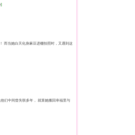
]
帐！ 而当她白天化身麻豆进棚拍照时，又遇到这
说他们中间曾失联多年， 就算她搬回幸福里与