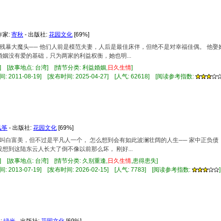
 作家:
寄秋
- 出版社:
花园文化
[69%]
遇上残暴大魔头── 他们人前是模范夫妻，人后是最佳床伴，但绝不是对幸福佳偶。 他
婚姻没有爱的基础，只为两家的利益权衡，她也明...
] [故事地点: 台湾] [情节分类: 利益婚姻,
日久
生情
]
 2011-08-19] [发布时间: 2025-04-27] [人气: 62618] [阅读参考指数:
风筝
- 出版社:
花园文化
[69%]
虽然叫白富美，但不过是平凡人一个， 怎么想到会有如此波澜壮阔的人生── 家中正负
想到这陆东云人长大了倒不像以前那么坏， 刚好...
] [故事地点: 台湾] [情节分类: 久别重逢,
日久
生情
,患得患失]
 2013-07-19] [发布时间: 2026-02-15] [人气: 7783] [阅读参考指数:
]
:
绿光
- 出版社:
花园文化
[69%]