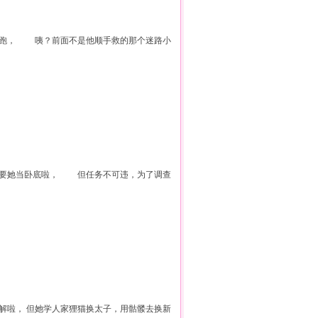
逃跑， 咦？前面不是他顺手救的那个迷路小
啥要她当卧底啦， 但任务不可违，为了调查
理解啦， 但她学人家狸猫换太子，用骷髅去换新