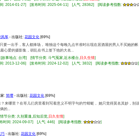
 2014-01-27] [发布时间: 2025-04-11] [人气: 28362] [阅读参考指数:
绿风筝
- 出版社:
花园文化
[69%]
王，只要一出手，客人都捧场， 唯独这个每晚九点半准时出现在居酒屋的男人不买她的
她最心爱的摄影集，胡乱在书上签下他的大名...
 [故事地点: 台湾] [情节分类: 斗气冤家,近水楼台,
日久
生情
]
 2013-12-06] [发布时间: 2024-12-02] [人气: 3832] [阅读参考指数:
]
作家:
简璎
- 出版社:
花园文化
[69%]
！ 来？来哪里？在哥儿们房里看到写着意义不明字句的竹蜻蜓， 她只觉得莫名其妙，别
的...
 [情节分类: 久别重逢,后知后觉,
日久
生情
]
布时间: 2024-09-07] [人气: 446] [阅读参考指数:
]
七巧
- 出版社:
花园文化
[69%]