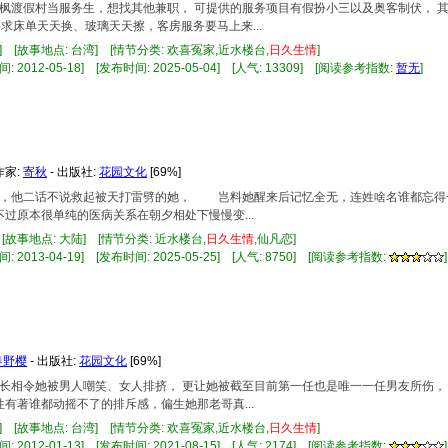
在香枫渡假村当服务生，想找其他兼职， 可提供的服务项目有假扮小三以及奥客制伏，
要求床单天天换、玻璃天天擦，客房服务要马上来...
] [故事地点: 台湾] [情节分类: 欢喜冤家,近水楼台,
日久
生情
]
 2012-05-18] [发布时间: 2025-05-04] [人气: 13309] [阅读参考指数:
暂无
]
 作家:
寄秋
- 出版社:
花园文化
[69%]
母心，他二话不说救起被天打雷劈的她， 岂料她醒来后记忆全无，连姓啥名谁都忘
原本很单纯的医病关系在朝夕相处下慢慢变...
 [故事地点: 大陆] [情节分类: 近水楼台,
日久
生情
,仙凡恋]
 2013-04-19] [发布时间: 2025-05-25] [人气: 8750] [阅读参考指数:
]
春野樱
- 出版社:
花园文化
[69%]
甜美长相令她被男人嘲笑、女人排挤， 更让她被截至目前第一任也是唯一一任男友所伤
性有著谁都动摇不了的排斥感，偏生她那老哥真...
] [故事地点: 台湾] [情节分类: 欢喜冤家,近水楼台,
日久
生情
]
 2012-01-13] [发布时间: 2021-08-15] [人气: 2174] [阅读参考指数:
]