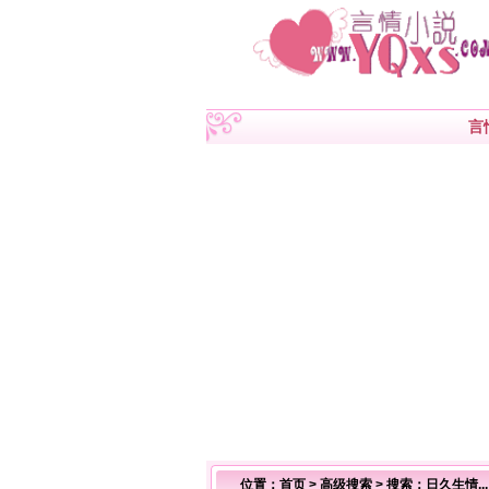
言
位置：
首页
>
高级搜索
> 搜索：日久生情.