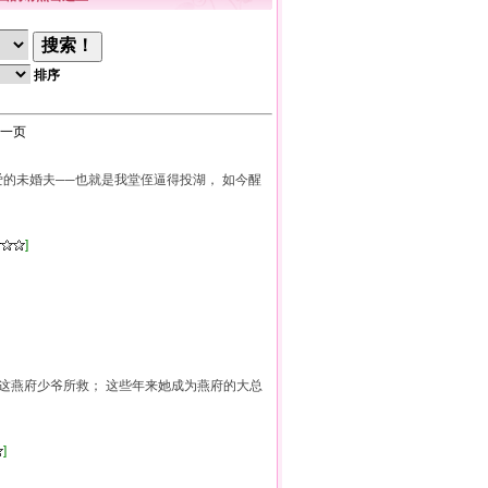
排序
一页
爱的未婚夫──也就是我堂侄逼得投湖， 如今醒
]
他这燕府少爷所救； 这些年来她成为燕府的大总
]