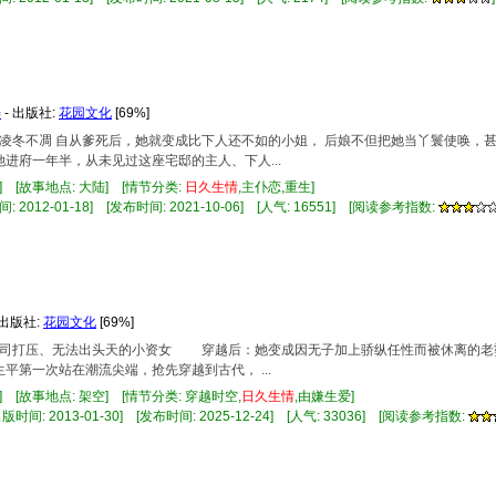
璎
- 出版社:
花园文化
[69%]
芳，凌冬不凋 自从爹死后，她就变成比下人还不如的小姐， 后娘不但把她当丫鬟使唤，
她进府一年半，从未见过这座宅邸的主人、下人...
] [故事地点: 大陆] [情节分类:
日久
生情
,主仆恋,重生]
 2012-01-18] [发布时间: 2021-10-06] [人气: 16551] [阅读参考指数:
 出版社:
花园文化
[69%]
被上司打压、无法出头天的小资女 穿越后：她变成因无子加上骄纵任性而被休离的
第一次站在潮流尖端，抢先穿越到古代， ...
] [故事地点: 架空] [情节分类: 穿越时空,
日久
生情
,由嫌生爱]
时间: 2013-01-30] [发布时间: 2025-12-24] [人气: 33036] [阅读参考指数: