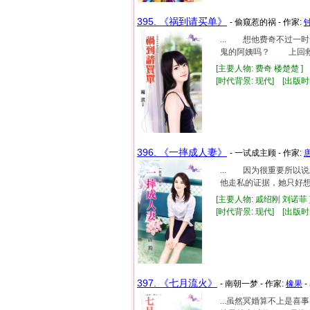
395. 《祸到请买单》
- 偷窥惹的祸 - 作家:
... 想他费奇不过
鬼的阿姨吗？ 上回救人
[主要人物: 费奇 楼楚楚 ]
[时代背景: 现代] [出版时间:
396. 《一摔成人妻》
- 一试成主顾 - 作家:
... 因为很重要所
他走私的证据，她只好想
[主要人物: 戚绍刚 刘诺菲 
[时代背景: 现代] [出版时间:
397. 《七月流火》
- 南朝一梦 - 作家:
橡果
-
...虽然冥婚算不上是