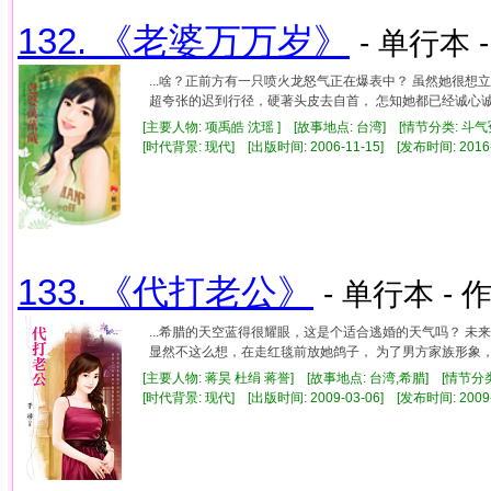
132. 《老婆万万岁》
- 单行本 
...啥？正前方有一只喷火龙怒气正在爆表中？ 虽然她很
超夸张的迟到行径，硬著头皮去自首， 怎知她都已经诚心诚意
[主要人物: 项禹皓 沈瑶 ] [故事地点: 台湾] [情节分类: 斗气
[时代背景: 现代] [出版时间: 2006-11-15] [发布时间: 2016
133. 《代打老公》
- 单行本 - 
...希腊的天空蓝得很耀眼，这是个适合逃婚的天气吗？ 
显然不这么想，在走红毯前放她鸽子， 为了男方家族形象，本
[主要人物: 蒋昊 杜绢 蒋誉] [故事地点: 台湾,希腊] [情节分
[时代背景: 现代] [出版时间: 2009-03-06] [发布时间: 2009