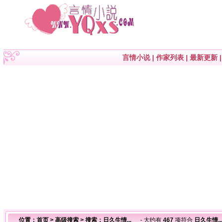
言情小说
|
作家列表
|
最新更新
位置：
首页
>
高级搜索
> 搜索：日久生情...
- 大约有
467
项符合
日久生情..