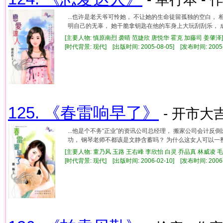
...也许是老天爷可怜她， 不让她的生命徒留孤独的空白，
明自己的无辜， 她干脆拿钥匙在他的车身上大玩刮刮乐， 成功
[主要人物: 慎原南烈 袭晴 范婕欣 唐悦华 霍克 加藤司 姜肇泽]
[时代背景: 现代] [出版时间: 2005-08-05] [发布时间: 2005
125. 《春雷响早了》
- 开市大吉
...他是个不务“正业”的资讯公司总经理， 搬家公司会计
功， 钢琴老师不都该是文静含蓄吗？ 为什么这女人可以一整天
[主要人物: 童乃风 玉路 王右峰 李欣怡 白灵 乔品真 林威凌 毛
[时代背景: 现代] [出版时间: 2006-02-10] [发布时间: 2006