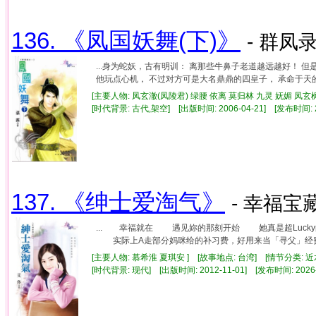
136. 《凤国妖舞(下)》
- 群凤录
...身为蛇妖，古有明训： 离那些牛鼻子老道越远越好！ 
他玩点心机， 不过对方可是大名鼎鼎的四皇子， 承命于天的凤
[主要人物: 凤玄澈(凤陵君) 绿腰 依离 莫归林 九灵 妩媚 凤玄
[时代背景: 古代,架空] [出版时间: 2006-04-21] [发布时间: 
137. 《绅士爱淘气》
- 幸福宝藏
... 幸福就在 遇见妳的那刻开始 她真是超Luc
实际上A走部分妈咪给的补习费，好用来当「寻父」经费
[主要人物: 慕希淮 夏琪安 ] [故事地点: 台湾] [情节分类: 
[时代背景: 现代] [出版时间: 2012-11-01] [发布时间: 2026