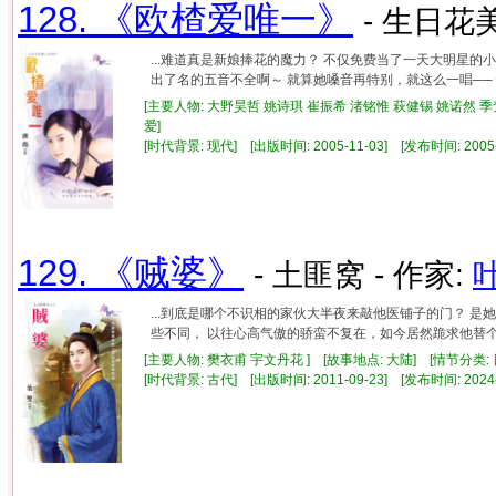
128. 《欧楂爱唯一》
- 生日花美
...难道真是新娘捧花的魔力？ 不仅免费当了一天大明星的
出了名的五音不全啊～ 就算她嗓音再特别，就这么一唱── 怕
[主要人物: 大野昊哲 姚诗琪 崔振希 渚铭惟 萩健锡 姚诺然 季
爱]
[时代背景: 现代] [出版时间: 2005-11-03] [发布时间: 2005
129. 《贼婆》
- 土匪窝 - 作家:
...到底是哪个不识相的家伙大半夜来敲他医铺子的门？ 
些不同， 以往心高气傲的骄蛮不复在，如今居然跪求他替个娃儿
[主要人物: 樊衣甫 宇文丹花 ] [故事地点: 大陆] [情节分类:
[时代背景: 古代] [出版时间: 2011-09-23] [发布时间: 2024