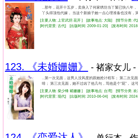
...那年，花开十五岁，卖身入了何家绣坊当丫鬟已快八年
丫头得顶包代嫁， 当这个新娘子她一点心理准备也没有，寅时
[主要人物: 上官武玥 花开 ] [故事地点: 大陆] [情节分类: 
[时代背景: 古代] [出版时间: 2009-01-20] [发布时间: 2018
123. 《未婚姗姗》
- 褚家女儿 -
...第一次见面，这男人没风度的跟她抢计程车； 第二次
啡； 第三次见面，她不过凶了他几句，骂他是个“屁”， 这可恶
[主要人物: 柴少锋 褚姗姗 ] [故事地点: 台湾] [情节分类: 
[时代背景: 现代] [出版时间: 2010-06-04] [发布时间: 2024
124. 《恋爱达人》
- 单行本 - 