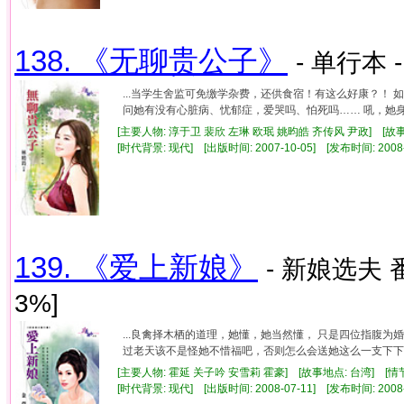
138. 《无聊贵公子》
- 单行本 
...当学生舍监可免缴学杂费，还供食宿！有这么好康？！
问她有没有心脏病、忧郁症，爱哭吗、怕死吗…… 吼，她身体
[主要人物: 淳于卫 裴欣 左琳 欧珉 姚昀皓 齐传风 尹政] [故事
[时代背景: 现代] [出版时间: 2007-10-05] [发布时间: 2008
139. 《爱上新娘》
- 新娘选夫 
3%]
...良禽择木栖的道理，她懂，她当然懂， 只是四位指腹
过老天该不是怪她不惜福吧，否则怎么会送她这么一支下下签，
[主要人物: 霍延 关子吟 安雪莉 霍豪] [故事地点: 台湾] [情
[时代背景: 现代] [出版时间: 2008-07-11] [发布时间: 2008