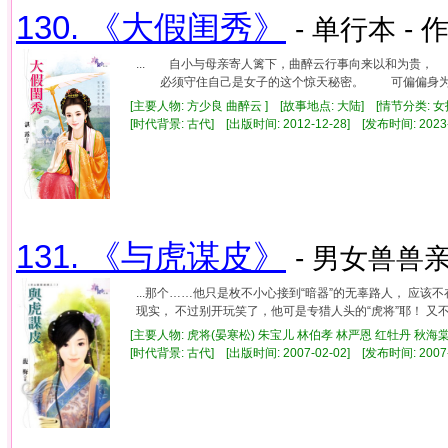
130. 《大假闺秀》
- 单行本 - 
... 自小与母亲寄人篱下，曲醉云行事向来以和为贵
必须守住自己是女子的这个惊天秘密。 可偏偏身为天之
[主要人物: 方少良 曲醉云 ] [故事地点: 大陆] [情节分类: 
[时代背景: 古代] [出版时间: 2012-12-28] [发布时间: 2023
131. 《与虎谋皮》
- 男女兽兽亲
...那个……他只是枚不小心接到“暗器”的无辜路人， 
现实， 不过别开玩笑了，他可是专猎人头的“虎将”耶！ 又不是
[主要人物: 虎将(晏寒松) 朱宝儿 林伯孝 林严恩 红牡丹 秋海棠
[时代背景: 古代] [出版时间: 2007-02-02] [发布时间: 2007