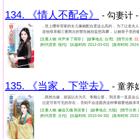
134. 《情人不配合》
- 勾妻计 
...世上哪有管家的女儿像她配合度这么高的， 为了让老
连他母亲都三番两次的警告她别妄想高攀， 让她骨子里的傲气
[主要人物: 何尹涛 丁雨菲 ] [故事地点: 台湾] [情节分类:
日
[时代背景: 现代] [出版时间: 2012-03-02] [发布时间: 2024
135. 《当家，下堂去》
- 童养
...既然出嫁，就该以夫为天、孝顺公婆， 荆灵香一直是
过是可有可无的存在， 否则不会连圆房这种事都要他娘亲耳提面
[主要人物: 赫连又槐 荆灵香 ] [故事地点: 大陆] [情节分类:
[时代背景: 古代] [出版时间: 2010-04-30] [发布时间: 2022