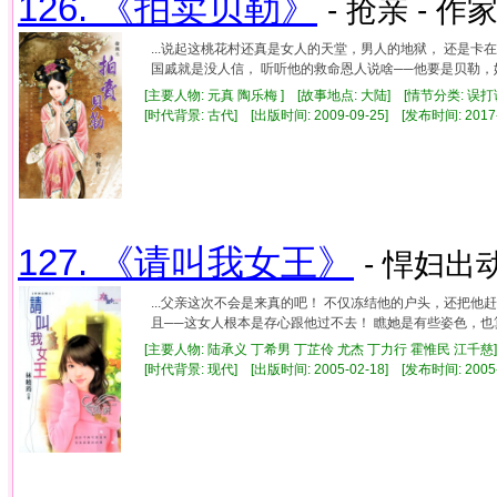
126. 《拍卖贝勒》
- 抢亲 - 作家
...说起这桃花村还真是女人的天堂，男人的地狱， 还是
国戚就是没人信， 听听他的救命恩人说啥──他要是贝勒，她
[主要人物: 元真 陶乐梅 ] [故事地点: 大陆] [情节分类: 误打
[时代背景: 古代] [出版时间: 2009-09-25] [发布时间: 2017
127. 《请叫我女王》
- 悍妇出动
...父亲这次不会是来真的吧！ 不仅冻结他的户头，还把他
且──这女人根本是存心跟他过不去！ 瞧她是有些姿色，也算
[主要人物: 陆承义 丁希男 丁芷伶 尤杰 丁力行 霍惟民 江千慈]
[时代背景: 现代] [出版时间: 2005-02-18] [发布时间: 2005