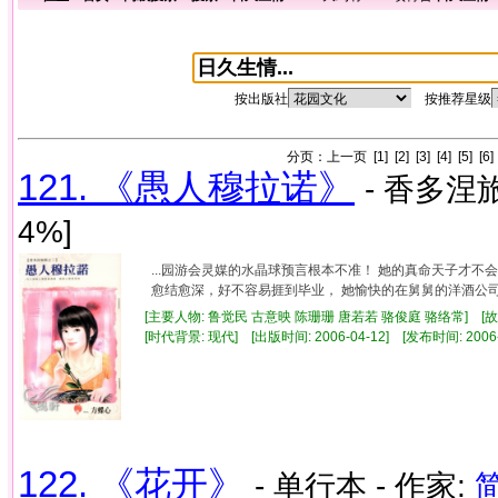
按出版社
按推荐星级
分页：
上一页
[1]
[2]
[3]
[4]
[5]
[6]
121. 《愚人穆拉诺》
- 香多涅旅
4%]
...园游会灵媒的水晶球预言根本不准！ 她的真命天子才不
愈结愈深，好不容易捱到毕业， 她愉快的在舅舅的洋酒公司当
[主要人物: 鲁觉民 古意映 陈珊珊 唐若若 骆俊庭 骆络常] [故
[时代背景: 现代] [出版时间: 2006-04-12] [发布时间: 2006
122. 《花开》
- 单行本 - 作家: