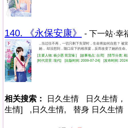
140. 《永保安康》
- 下一站·幸福
...当过往不再，一切只剩下失望时，生命将如何自愈？ 
她， 却没想到，随口应下的相亲宴，反而改变了她的生命。 事
[主要人物: 杨少恩 简宜臻 ] [故事地点: 台湾] [情节分类: 
[时代背景: 现代] [出版时间: 2009-07-24] [发布时间: 2024
相关搜索：
日久生情
日久生情，
生情]
,日久生情,
替身 日久生情