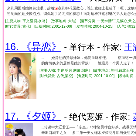
来到周国后她辗转难眠，趁着
深
夜到御花园散心，谁知竟碰上登徒子！呃，这放
初见面的她搂搂抱抱、调侃她手足无措的糗态！面对这样狂霸邪魅的男人她怎么
[主要人物: 宇文邕 陈水滟 ] [故事地点: 大陆] [情节分类: 一见钟情/二见倾心,天之
[时代背景: 古代] [出版时间: 2001-12-00] [发布时间: 2004-10-25] [人气: 4
16. 《异恋》
- 单行本 - 作家:
王
... 她是他的异母妹妹，他俩血脉相连。 然而这一
的痴情换来的居然是她的背叛! 她跟另一个男人走了！ 
[主要人物: 李睿 明月 寒箫 织寒] [故事地点: 兰州,镇北王府]
[时代背景: 古代,架空] [出版时间: 2001-10-00] [发布时间: 
17. 《夕姬》
- 绝代宠姬 - 作家:
...传说中大辽君王──「东皇」耶律隆昊嗜血好杀、残暴
未出口城主之女──多兰第一美女端木夕姬竟斗胆当众詛咒他说