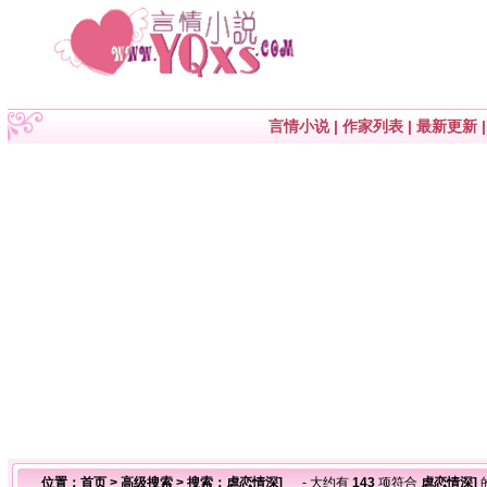
言情小说
|
作家列表
|
最新更新
位置：
首页
>
高级搜索
> 搜索：虐恋情深]
- 大约有
143
项符合
虐恋情深]