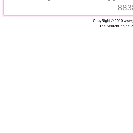
883
CopyRight © 2010 www.
The SearchEngine P