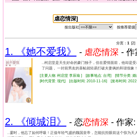
按出版社
按推荐星级
分页：
1
[2]
1. 《她不爱我》
-
虐
恋情
深
- 作
...柯启堂是天生好命的豪门独子，但在爱情面前，他却是
了问题， 一封前男友的喜帖就轻易打破夫妻俩的和谐假象！ 妻
[主要人物: 柯启堂 李辰瑜 ] [故事地点: 台湾] [情节分类: 
[时代背景: 现代] [出版时间: 2010-11-16] [发布时间: 2022
2. 《倾城泪》
- 恋
恋情
深
- 作家
...霎时，他忘了如何呼吸！正值年轻气盛的魏国皇帝，怎能抗拒眼前这个惊为