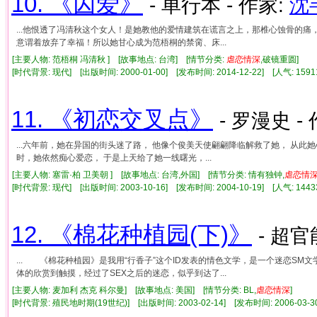
10. 《囚爱》
- 单行本 - 作家:
沈
...他恨透了冯清秋这个女人！是她教他的爱情建筑在谎言之上，那椎心蚀骨的
意谓着放弃了幸福！所以她甘心成为范梧桐的禁脔、床...
[主要人物: 范梧桐 冯清秋 ] [故事地点: 台湾] [情节分类:
虐
恋情
深
,破镜重圆]
[时代背景: 现代] [出版时间: 2000-01-00] [发布时间: 2014-12-22] [人气: 1
11. 《初恋交叉点》
- 罗漫史 -
...六年前，她在异国的街头迷了路， 他像个俊美天使翩翩降临解救了她， 从此
时，她依然痴心爱恋， 于是上天给了她一线曙光，...
[主要人物: 塞雷·柏 卫美朝 ] [故事地点: 台湾,外国] [情节分类: 情有独钟,
虐
恋情
[时代背景: 现代] [出版时间: 2003-10-16] [发布时间: 2004-10-19] [人气: 1
12. 《棉花种植园(下)》
- 超官
... 《棉花种植园》是我用“行香子”这个ID发表的情色文学，是一个迷恋SM
体的欣赏到触摸，经过了SEX之后的迷恋，似乎到达了...
[主要人物: 麦加利 杰克 科尔曼] [故事地点: 美国] [情节分类: BL,
虐
恋情
深
]
[时代背景: 殖民地时期(19世纪)] [出版时间: 2003-02-14] [发布时间: 2006-03-