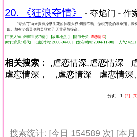
20. 《狂浪夺情》
- 夺焰门 - 作
... “夺焰门”向来握有操纵生死的神秘大权 倜傥不羁、傲睨万物的凌季翔，擅长
般、却有坚强灵魂的美丽女子 无非是想提高...
[主要人物: 凌季翔 况巧倩 ] [故事地点: ] [情节分类:
虐
恋情
深
]
[时代背景: 现代] [出版时间: 2000-04-00] [发布时间: 2004-11-08] [人气: 4
相关搜索：
,虐恋情深,虐恋情深
虐恋情深，
,虐恋情深
虐恋情深
分页：
1
[2]
[3
搜索统计: [今日 154589 次] [本月 