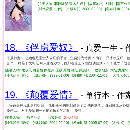
[主要人物: 耶律隆昊 端木夕姬 ] [故事地点: 大陆] [情节分
[时代背景: 古代] [出版时间: 2000-08-00] [发布时间: 2004
18. 《俘虏爱奴》
- 真爱一生 - 
专属侍妾？ 想她也是堂堂齐云庄的千金，怎会沦为侍妾？ 为了一只冰映玉环，他
苦？ 一样是干戈相见 可人家在沙场，她却在床上!? 她战功彪炳？不！他才「战功彪炳」
[主要人物: 龙少天 白若情 白松康 原祺 原凯 艳红 原惠娟] [故事地点: 大陆,龙家堡]
[时代背景: 古代] [出版时间: 1999-01-00] [发布时间: 2004-11-03] [人气: 6
19. 《颠覆爱情》
- 单行本 - 作
...等待是种无止尽的折磨， 像把锋利的剑刺进失了灵魂的躯体， 直到鲜血从心
爱恋…… 对于爱情我一直抱着执着的态度， 爱得...
[主要人物: ] [故事地点: ] [情节分类:
虐
恋情
深
]
[时代背景: 现代] [出版时间: 2004-02-10] [发布时间: 2005-07-06] [人气: 0