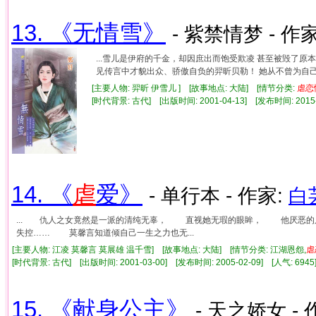
13. 《无情雪》
- 紫禁情梦 - 作
...雪儿是伊府的千金，却因庶出而饱受欺凌 甚至被毁了原
见传言中才貌出众、骄傲自负的羿昕贝勒！ 她从不曾为自己在
[主要人物: 羿昕 伊雪儿 ] [故事地点: 大陆] [情节分类:
虐
恋
[时代背景: 古代] [出版时间: 2001-04-13] [发布时间: 2015
14. 《
虐
爱》
- 单行本 - 作家:
白
... 仇人之女竟然是一派的清纯无辜， 直视她无瑕的眼眸， 他厌恶
失控…… 莫馨言知道倾自己一生之力也无...
[主要人物: 江凌 莫馨言 莫展雄 温千雪] [故事地点: 大陆] [情节分类: 江湖恩怨,
虐
[时代背景: 古代] [出版时间: 2001-03-00] [发布时间: 2005-02-09] [人气: 6
15. 《献身公主》
- 天之娇女 - 