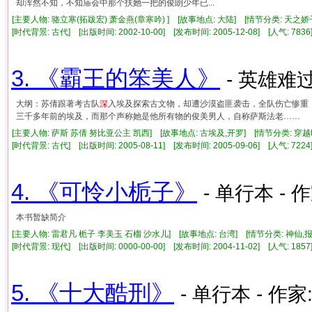
却浑然不知，不知庙会中那个扶她一把的俊朗少年已...
[主要人物: 骆立寒(拓跋宏) 萧金燕(章寒吟) ] [故事地点: 大陆] [情节分类: 天之
[时代背景: 古代] [出版时间: 2002-10-00] [发布时间: 2005-12-08] [人气: 7
3. 《霸王的笨美人》
- 英雄难
大纲：苏倩跟著考古队
深
入埃及探索古文物，却遭沙漠盗匪袭击，全队伤亡惨重
三千多年前的埃及，而那个声称她是他所有物的俊美男人，自称萨斯法老……
[主要人物: 萨斯 苏倩 努比亚公主 凯西] [故事地点: 古埃及,开罗] [情节分类: 穿
[时代背景: 古代] [出版时间: 2005-08-11] [发布时间: 2005-09-06] [人气: 7
4. 《可怜小栀子》
- 单行本 - 
本书暂缺简介
[主要人物: 雷君凡 栀子 李美玉 石榴 沙水儿] [故事地点: 台湾] [情节分类: 神仙,
[时代背景: 现代] [出版时间: 0000-00-00] [发布时间: 2004-11-02] [人气: 1
5. 《十大酷刑》
- 单行本 - 作家