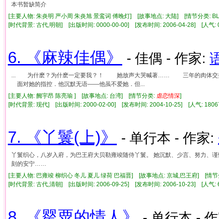
本书暂缺简介
[主要人物: 朱炎明 严小周 朱炎旭 景鸾词 傅晚灯] [故事地点: 大陆] [情节分类: BL
[时代背景: 古代,明朝] [出版时间: 0000-00-00] [发布时间: 2006-04-28] [人气
6. 《麻辣佳偶》
- 佳偶 - 作家:
... 为什麽？为什麽一定要我？！ 她放声大哭喊著…… 三年的肉体
面对她的指控．他沉默无语——他虽不爱她．但...
[主要人物: 阙宇昂 陈亮瑜 ] [故事地点: 台湾] [情节分类:
虐
恋情
深
]
[时代背景: 现代] [出版时间: 2000-02-00] [发布时间: 2004-10-25] [人气: 1
7. 《丫鬟(上)》
- 单行本 - 作家:
丫鬟织心，八岁入府，为巴王府大贝勒雍竣随侍丫鬟。 她沉默、少言、努力、谨慎
刻的安宁……
[主要人物: 巴雍竣 柳织心 冬儿 夏儿 绿荷 巴福晋] [故事地点: 京城,巴王府] [情节
[时代背景: 古代,清朝] [出版时间: 2006-09-25] [发布时间: 2006-10-23] [人气
8. 《罂粟的情人》
- 单行本 - 