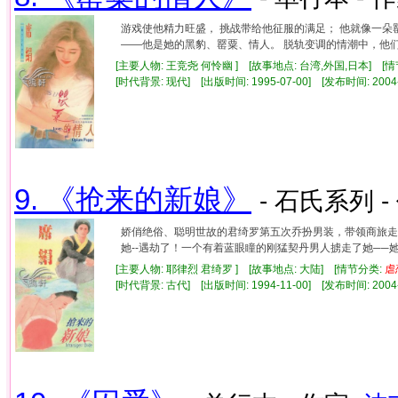
游戏使他精力旺盛， 挑战带给他征服的满足； 他就像一朵
——他是她的黑豹、罂粟、情人。 脱轨变调的情潮中，他
[主要人物: 王竞尧 何怜幽 ] [故事地点: 台湾,外国,日本] [
[时代背景: 现代] [出版时间: 1995-07-00] [发布时间: 2004
9. 《抢来的新娘》
- 石氏系列 -
娇俏绝俗、聪明世故的君绮罗第五次乔扮男装，带领商旅走
她--遇劫了！一个有着蓝眼瞳的刚猛契丹男人掳走了她──
[主要人物: 耶律烈 君绮罗 ] [故事地点: 大陆] [情节分类:
虐
[时代背景: 古代] [出版时间: 1994-11-00] [发布时间: 2004