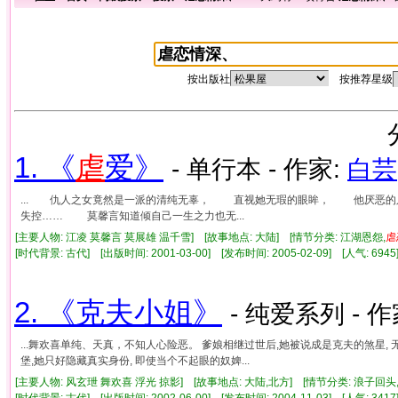
按出版社
按推荐星级
1. 《
虐
爱》
- 单行本 - 作家:
白芸
... 仇人之女竟然是一派的清纯无辜， 直视她无瑕的眼眸， 他厌恶
失控…… 莫馨言知道倾自己一生之力也无...
[主要人物: 江凌 莫馨言 莫展雄 温千雪] [故事地点: 大陆] [情节分类: 江湖恩怨,
虐
[时代背景: 古代] [出版时间: 2001-03-00] [发布时间: 2005-02-09] [人气: 6
2. 《克夫小姐》
- 纯爱系列 - 作
...舞欢喜单纯、天真，不知人心险恶。 爹娘相继过世后,她被说成是克夫的煞星, 
堡,她只好隐藏真实身份, 即使当个不起眼的奴婢...
[主要人物: 风玄玴 舞欢喜 浮光 掠影] [故事地点: 大陆,北方] [情节分类: 浪子回头
[时代背景: 古代] [出版时间: 2002-06-00] [发布时间: 2004-11-03] [人气: 3