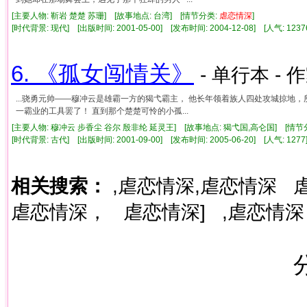
[主要人物: 靳岩 楚楚 苏珊] [故事地点: 台湾] [情节分类:
虐
恋情
深
]
[时代背景: 现代] [出版时间: 2001-05-00] [发布时间: 2004-12-08] [人气: 1
6. 《孤女闯情关》
- 单行本 - 
...骁勇元帅——穆冲云是雄霸一方的猲弋霸主， 他长年领着族人四处攻城掠地
一霸业的工具罢了！ 直到那个楚楚可怜的小孤...
[主要人物: 穆冲云 步香尘 谷尔 殷非纶 延灵王] [故事地点: 猲弋国,高仑国] [情节
[时代背景: 古代] [出版时间: 2001-09-00] [发布时间: 2005-06-20] [人气: 1
相关搜索：
,虐恋情深,虐恋情深
虐恋情深，
虐恋情深]
,虐恋情深