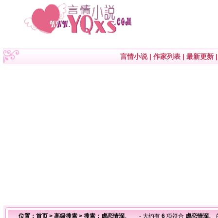
言情小说
|
作家列表
|
最新更新
位置：
首页
>
高级搜索
> 搜索：虐恋情深、
- 大约有
6
项符合
虐恋情深、