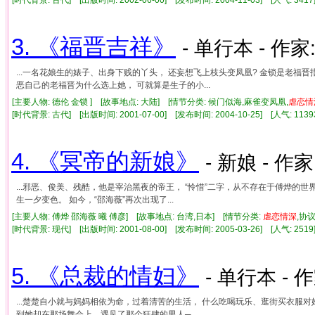
3. 《福晋吉祥》
- 单行本 - 作家
...一名花娘生的婊子、出身下贱的丫头， 还妄想飞上枝头变凤凰? 金锁是老福
恶自己的老福晋为什么选上她， 可就算是生子的小...
[主要人物: 德伦 金锁 ] [故事地点: 大陆] [情节分类: 候门似海,麻雀变凤凰,
虐
恋情
[时代背景: 古代] [出版时间: 2001-07-00] [发布时间: 2004-10-25] [人气: 1
4. 《冥帝的新娘》
- 新娘 - 作家
...邪恶、俊美、残酷，他是宰治黑夜的帝王， “怜惜”二字，从不存在于傅烨的世
生一夕变色。 如今，“邵海薇”再次出现了...
[主要人物: 傅烨 邵海薇 曦 傅彦] [故事地点: 台湾,日本] [情节分类:
虐
恋情
深
,协
[时代背景: 现代] [出版时间: 2001-08-00] [发布时间: 2005-03-26] [人气: 2
5. 《总裁的情妇》
- 单行本 - 
...楚楚自小就与妈妈相依为命，过着清苦的生活， 什么吃喝玩乐、逛街买衣服
到她却在那场舞会上，遇见了那个狂肆的男人─...