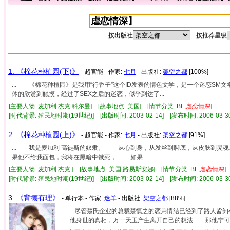
按出版社
按推荐星级
1. 《棉花种植园(下)》
- 超官能 - 作家:
七月
- 出版社:
架空之都
[100%]
... 《棉花种植园》是我用“行香子”这个ID发表的情色文学，是一个迷恋SM
体的欣赏到触摸，经过了SEX之后的迷恋，似乎到达了...
[主要人物: 麦加利 杰克 科尔曼] [故事地点: 美国] [情节分类: BL,
虐
恋情
深
]
[时代背景: 殖民地时期(19世纪)] [出版时间: 2003-02-14] [发布时间: 2006-03-
2. 《棉花种植园(上)》
- 超官能 - 作家:
七月
- 出版社:
架空之都
[91%]
... 我是麦加利 高徒斯的奴隶。 从心到身，从发丝到脚底，从皮肤到
果他不给我面包，我将在黑暗中饿死， 如果...
[主要人物: 麦加利 杰克 ] [故事地点: 美国,路易斯安娜] [情节分类: BL,
虐
恋情
深
[时代背景: 殖民地时期(19世纪)] [出版时间: 2003-02-14] [发布时间: 2006-03-
3. 《背德有理》
- 单行本 - 作家:
迷羊
- 出版社:
架空之都
[88%]
...尽管楚氏企业的总裁楚慎之的恋弟情结已经到了路人皆
他身世的真相，万一天玉产生离开自己的想法……那他宁可用