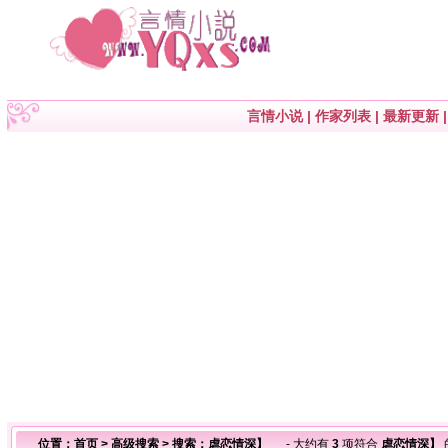
言情小说
|
作家列表
|
最新更新
位置：
首页
>
高级搜索
> 搜索：虐恋情深】
- 大约有
3
项符合
虐恋情深】