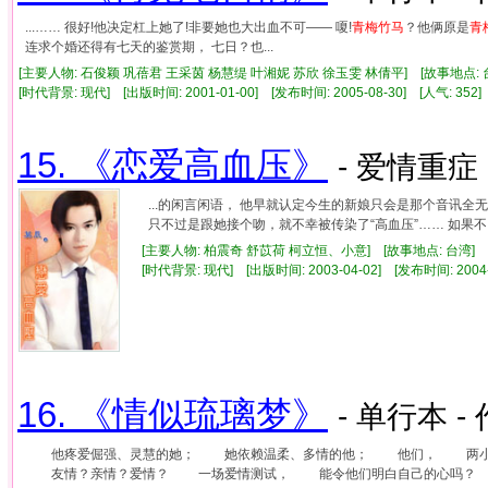
...…… 很好!他决定杠上她了!非要她也大出血不可—— 嗄!
青梅竹马
？他俩原是
青
连求个婚还得有七天的鉴赏期， 七日？也...
[主要人物: 石俊颖 巩蓓君 王采茵 杨慧缇 叶湘妮 苏欣 徐玉雯 林倩平] [故事地点: 
[时代背景: 现代] [出版时间: 2001-01-00] [发布时间: 2005-08-30] [人气: 3
15. 《恋爱高血压》
- 爱情重症 
...的闲言闲语， 他早就认定今生的新娘只会是那个音讯全
只不过是跟她接个吻，就不幸被传染了“高血压”…… 如果不..
[主要人物: 柏震奇 舒苡荷 柯立恒、小意] [故事地点: 台湾]
[时代背景: 现代] [出版时间: 2003-04-02] [发布时间: 2004
16. 《情似琉璃梦》
- 单行本 -
他疼爱倔强、灵慧的她； 她依赖温柔、多情的他； 他们， 两小
友情？亲情？爱情？ 一场爱情测试， 能令他们明白自己的心吗？