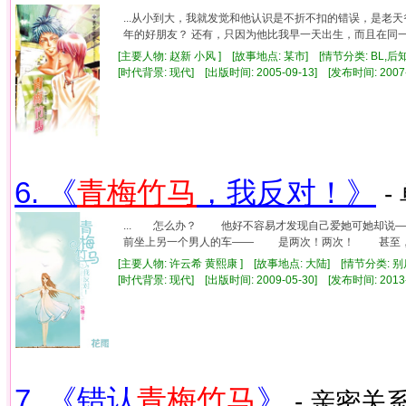
...从小到大，我就发觉和他认识是不折不扣的错误，是老
年的好朋友？ 还有，只因为他比我早一天出生，而且在同一家
[主要人物: 赵新 小风 ] [故事地点: 某市] [情节分类: BL,
[时代背景: 现代] [出版时间: 2005-09-13] [发布时间: 2007
6. 《
青梅竹马
，我反对！》
-
... 怎么办？ 他好不容易才发现自己爱她可她却
前坐上另一个男人的车—— 是两次！两次！ 甚至，早
[主要人物: 许云希 黄熙康 ] [故事地点: 大陆] [情节分类
[时代背景: 现代] [出版时间: 2009-05-30] [发布时间: 2013
7. 《错认
青梅竹马
》
- 亲密关系