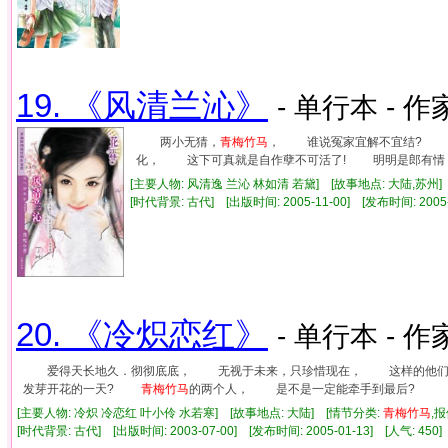
19. 《风清兰沁》
- 单行本 - 作
两小无猜，
青梅竹马
， 谁说冤家宜解不宜结? 
化， 这下可真就是自作孽不可活了! 明明是郎有情
[主要人物: 风清逸 兰沁 林如清 若黛] [故事地点: 大陆,苏州]
[时代背景: 古代] [出版时间: 2005-11-00] [发布时间: 2005
20. 《冷炽恋红》
- 单行本 - 作
爱得天长地久．彻彻底底， 无视于未来，只珍惜现在， 这样的他们
发芽开花的一天?
青梅竹马
的两个人， 是不是一定能牵手到最后?
[主要人物: 冷炽 冷恋红 叶小伶 水若寒] [故事地点: 大陆] [情节分类:
青梅竹马
,
[时代背景: 古代] [出版时间: 2003-07-00] [发布时间: 2005-01-13] [人气: 4