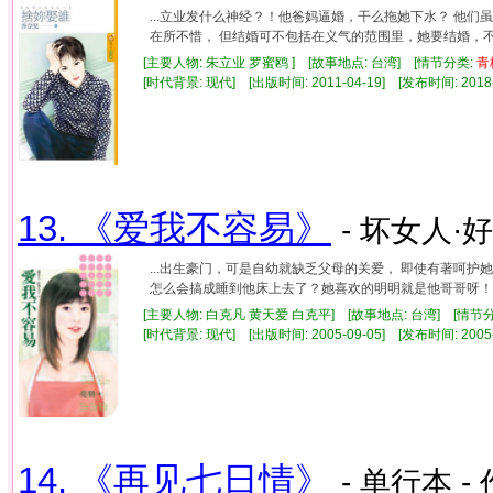
...立业发什么神经？！他爸妈逼婚，干么拖她下水？ 他们
在所不惜， 但结婚可不包括在义气的范围里，她要结婚，不是牺
[主要人物: 朱立业 罗蜜鸥 ] [故事地点: 台湾] [情节分类:
青
[时代背景: 现代] [出版时间: 2011-04-19] [发布时间: 2018
13. 《爱我不容易》
- 坏女人·好
...出生豪门，可是自幼就缺乏父母的关爱， 即使有著呵护
怎么会搞成睡到他床上去了？她喜欢的明明就是他哥哥呀！ 但
[主要人物: 白克凡 黄天爱 白克平] [故事地点: 台湾] [情节
[时代背景: 现代] [出版时间: 2005-09-05] [发布时间: 2005
14. 《再见七日情》
- 单行本 -