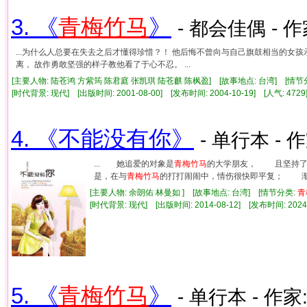
3. 《
青梅竹马
》
- 都会佳偶 - 作
...为什么人总要在失去之后才懂得珍惜？！ 他后悔不曾向与自己旗鼓相当的女
离， 故作勇敢坚强的样子教他看了于心不忍。 ...
[主要人物: 陆苍鸿 方紫筠 陈君庭 张凯琪 陆苍麒 陈枫盈] [故事地点: 台湾] [情节
[时代背景: 现代] [出版时间: 2001-08-00] [发布时间: 2004-10-19] [人气: 4
4. 《不能没有你》
- 单行本 - 
... 她追爱的对象是
青梅竹马
的大学朋友， 且坚持了
是，在与
青梅竹马
的打打闹闹中，情伤很快即平复； 渐渐
[主要人物: 余朗佑 林曼如 ] [故事地点: 台湾] [情节分类:
青
[时代背景: 现代] [出版时间: 2014-08-12] [发布时间: 2024
5. 《
青梅竹马
》
- 单行本 - 作家