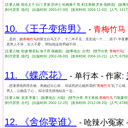
[主要人物: 朝仓太子 白门 罗凌 苏伊士 松崎雅子 凯·利文斯顿 罗炎 陆静流] [故事
[时代背景: 现代] [出版时间: 2003-07-00] [发布时间: 2004-11-02] [人气: 1
10. 《王子变痞男》
-
青梅竹马
...是的，她
青梅竹马
的斯文白马王子， 十二年不见，竟变成一个……痞子! 半夜
真男人不坏，女人不爱， 明知他这痞男碰不得， ...
[主要人物: 劭漮 黎若耘 洛子荐 项确宸] [故事地点: 台湾] [情节分类:
青梅竹马
]
[时代背景: 现代] [出版时间: 2002-08-00] [发布时间: 2004-10-21] [人气: 6
11. 《蝶恋花》
- 单行本 - 作家:
...想潇洒地挥挥衣袖，将她赶出心扉， 却该死的让她所谓的“
青梅竹马
”乱了心绪
男人，让她丢了心， 却冷漠无情地站在一边...
[主要人物: 龙漠 李蒹 ] [故事地点: 大陆] [情节分类: 帝王将相,
青梅竹马
,巧取豪
[时代背景: 古代] [出版时间: 2002-12-25] [发布时间: 2012-08-20] [人气: 8
12. 《舍你娶谁》
- 呛辣小冤家 