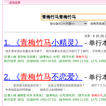
点击这里
按出版社
按推荐星级
分页：
1
[2]
[3]
1. 《
青梅竹马
小精灵》
- 单行本
他不喜欢找位名媛女来当妻子， 因为老爹在生前已为他订下了婚约。 尽管两人
[主要人物: 席培铭 沈蓓珊 ] [故事地点: 台湾] [情节分类:
青梅竹马
]
[时代背景: 现代] [出版时间: 1997-04-00] [发布时间: 2004-11-03] [人气: 2
2. 《
青梅竹马
不恋爱》
- 单行本
... 是浪漫法国血统作怪？ 还是父母爱流浪的基因遗传？ 他守了十
年来他是如何呵疼她， 她是怎么粘缠他的！...
[主要人物: 赫晴鹫 米米 余美淑 ] [故事地点: 台湾,西班牙] [情节分类:
青梅竹马
,
[时代背景: 现代] [出版时间: 2003-07-01] [发布时间: 2004-11-03] [人气: 1