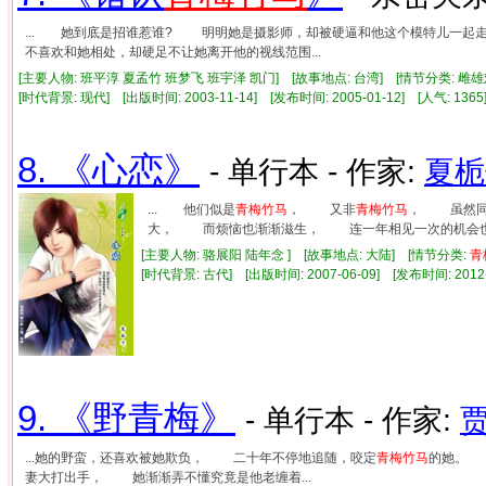
... 她到底是招谁惹谁? 明明她是摄影师，却被硬逼和他这个模特儿一
不喜欢和她相处，却硬足不让她离开他的视线范围...
[主要人物: 班平淳 夏孟竹 班梦飞 班宇泽 凯门] [故事地点: 台湾] [情节分类: 
[时代背景: 现代] [出版时间: 2003-11-14] [发布时间: 2005-01-12] [人气: 1
8. 《心恋》
- 单行本 - 作家:
夏栀
... 他们似是
青梅竹马
， 又非
青梅竹马
， 虽然同
大， 而烦恼也渐渐滋生， 连一年相见一次的机会也要
[主要人物: 骆展阳 陆年念 ] [故事地点: 大陆] [情节分类:
青
[时代背景: 古代] [出版时间: 2007-06-09] [发布时间: 2012
9. 《野青梅》
- 单行本 - 作家:
...她的野蛮，还喜欢被她欺负， 二十年不停地追随，咬定
青梅竹马
的她。 
妻大打出手， 她渐渐弄不懂究竟是他老缠着...