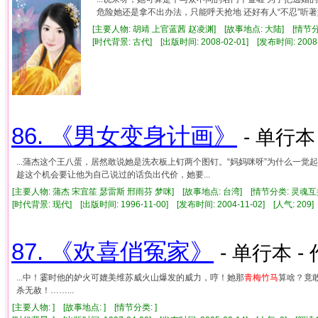
危险她还是拿不出办法，只能呼天抢地 还好有人“不忍”听著她
[主要人物: 胡靖 上官蓝茜 赵凌渊] [故事地点: 大陆] [情
[时代背景: 古代] [出版时间: 2008-02-01] [发布时间: 2008
86. 《男女变身计画》
- 单行本
...蒲杰这个王八蛋，居然敢说她是洗衣板上钉两个图钉。“妈妈咪呀”为什么一
趁这个机会要让他为自己说过的话负出代价，她要...
[主要人物: 蒲杰 宋宜笙 瑟雷斯 邢雨芬 梦咪] [故事地点: 台湾] [情节分类: 灵魂互
[时代背景: 现代] [出版时间: 1996-11-00] [发布时间: 2004-11-02] [人气: 2
87. 《欢喜俏冤家》
- 单行本 -
...中！霎时他的妒火可媲美维苏威火山爆发的威力，哼！她那
青梅竹马
算啥？竟
杀无赦！……...
[主要人物: ] [故事地点: ] [情节分类: ]