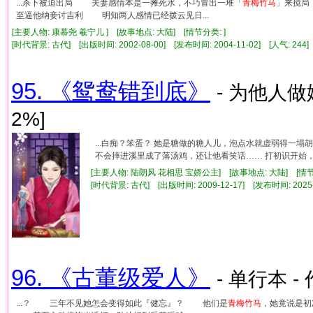
...杀下被迫出局 夫妻感情本是一摊死水，不巧冒出一堆「
青梅竹马
」来搅局
至逼他纳妾讨吉利 明知两人感情已经拨云见日...
[主要人物: 康慕尧 羲宁儿 ] [故事地点: 大陆] [情节分类: ]
[时代背景: 古代] [出版时间: 2002-08-00] [发布时间: 2004-11-02] [人气: 2
95. 《鸳鸯错到底》
- 为他人做
2%]
...白痴？笨蛋？ 她是糖做的糖人儿，泡点水就虚弱得一塌
不会摔进溪里成了落汤鸡，还让他看笑话…… 打初识开始，他
[主要人物: 陆朗风 花相思 宝娇公主] [故事地点: 大陆] [情
[时代背景: 古代] [出版时间: 2009-12-17] [发布时间: 2025
96. 《古董级爱人》
- 单行本 -
...？ 三年不见她怎会变得如此『健忘』？ 他们是
青梅竹马
，她竟说是