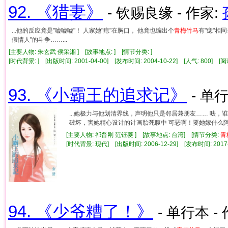
92. 《猎妻》
- 钦赐良缘 - 作家:
...他的反应竟是"嘘嘘嘘"！ 人家她"痣"在胸口， 他竟也编出个
青梅竹马
有"痣"相
假情人"的斗争……...
[主要人物: 朱玄武 侯采湘 ] [故事地点: ] [情节分类: ]
[时代背景: ] [出版时间: 2001-04-00] [发布时间: 2004-10-22] [人气: 800]
93. 《小霸王的追求记》
- 单行
...她极力与他划清界线，声明他只是邻居兼朋友…… 呿，
破坏，害她精心设计的计画胎死腹中 可恶啊！要她嫁什么阿猫
[主要人物: 祁晋刚 范钰菱 ] [故事地点: 台湾] [情节分类:
青
[时代背景: 现代] [出版时间: 2006-12-29] [发布时间: 2017
94. 《少爷糟了！》
- 单行本 -