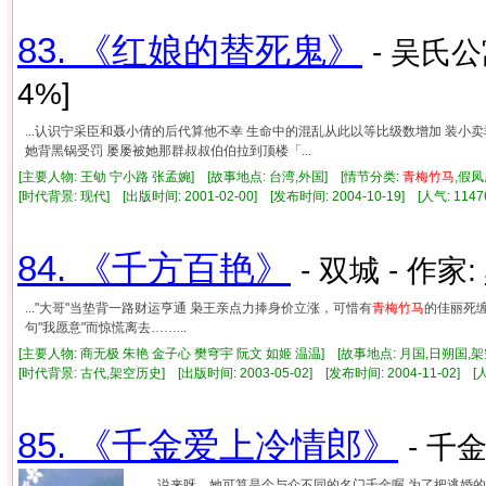
83. 《红娘的替死鬼》
- 吴氏公
4%]
...认识宁采臣和聂小倩的后代算他不幸 生命中的混乱从此以等比级数增加 装
她背黑锅受罚 屡屡被她那群叔叔伯伯拉到顶楼「...
[主要人物: 王劬 宁小路 张孟婉] [故事地点: 台湾,外国] [情节分类:
青梅竹马
,假
[时代背景: 现代] [出版时间: 2001-02-00] [发布时间: 2004-10-19] [人气: 1
84. 《千方百艳》
- 双城 - 作家:
..."大哥"当垫背一路财运亨通 枭王亲点力捧身价立涨，可惜有
青梅竹马
的佳丽死缠
句"我愿意"而惊慌离去……...
[主要人物: 商无极 朱艳 金子心 樊穹宇 阮文 如姬 温温] [故事地点: 月国,日朔国,
[时代背景: 古代,架空历史] [出版时间: 2003-05-02] [发布时间: 2004-11-02] 
85. 《千金爱上冷情郎》
- 千
...说来呀，她可算是个与众不同的名门千金喔 为了把逃婚的