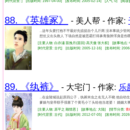
[时代背景: ] [出版时间: 1997-04-00] [发布时间: 2005-02-14] [人气: 0] [
88. 《英雄冢》
- 美人帮 - 作家:
...这年头要打抱不平最好先掂掂自个儿斤两 没本事就少
想仗义出头救人 下场自然是被恶霸打得鼻青脸肿浑身是伤啰 幸
[主要人物: 白亦潚 苗挽月(苗回) 高天傲 张大权] [故事地点:
[时代背景: 古代] [出版时间: 2005-12-16] [发布时间: 2006
89. 《纨裤》
- 大宅门 - 作家:
乐
...在金陵城说起原四公子，纨裤米虫之名无人不晓 他自
爹娘与皇帝联手强塞了个黄毛小丫头给他当老婆！ 婚姻大事被
[主要人物: 原平之 顾惜恩 ] [故事地点: 大陆] [情节分类:
青
[时代背景: 古代] [出版时间: 2012-07-05] [发布时间: 2026