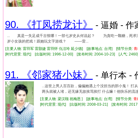
90. 《打凤捞龙计》
- 逼婚 - 作
... 真是一失足成千古恨哪！一部七岁史从何说起？ 为貪吃一颗糖，死
岁小女孩的把戏！跟她玩文字游戏？ ——雷...
[主要人物: 雷羽军 雷顥婕 雷羽怀 仇洁玲 延少德] [故事地点: 台湾] [情节分类:
青
[时代背景: 现代] [出版时间: 1996-12-00] [发布时间: 2004-10-23] [人气: 2
91. 《邻家猪小妹》
- 单行本 -
...这世上男人百百款，偏偏她遇上个没担当的胆小鬼！ 
两头就被人堵，还无缘无故挨骂挨打 什么嘛！他快乐的流连温
[主要人物: 梁汉颐 祝梅恩 ] [故事地点: 台湾] [情节分类:
青
[时代背景: 现代] [出版时间: 2008-03-21] [发布时间: 2017