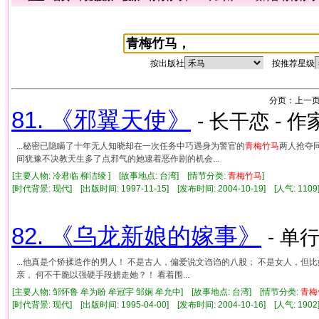
按出版社
按推荐星级
分页：
上一
81. 《邪翼天使》
- 长干恋 - 作
...秘密已隐瞒了十年无人知晓却在一次任务中巧遇身为警官的
青梅竹马
两人抢夺
间犹豫不决教天生多了点邪气的她逮着恶作剧的机会...
[主要人物: 冷君临 柳洁绫 ] [故事地点: 台湾] [情节分类:
青梅竹马
]
[时代背景: 现代] [出版时间: 1997-11-15] [发布时间: 2004-10-19] [人气: 1
82. 《乌龙新娘的嫁事》
- 单行
...他真是个矫揉造作的男人！ 不是古人，偏爱说文诌诌的八股； 不是女人，但
亲， 何不干脆以强硬手段掳走她？！ 看着围...
[主要人物: 邹怀鲁 牟为盼 牟冠宇 邹娴 牟允中] [故事地点: 台湾] [情节分类:
青梅
[时代背景: 现代] [出版时间: 1995-04-00] [发布时间: 2004-10-16] [人气: 1