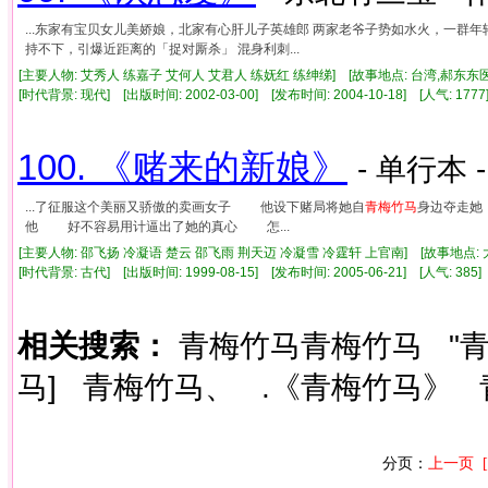
...东家有宝贝女儿美娇娘，北家有心肝儿子英雄郎 两家老爷子势如水火，一群
持不下，引爆近距离的「捉对厮杀」 混身利刺...
[主要人物: 艾秀人 练嘉子 艾何人 艾君人 练妩红 练绅绨] [故事地点: 台湾,郝东东
[时代背景: 现代] [出版时间: 2002-03-00] [发布时间: 2004-10-18] [人气: 1
100. 《赌来的新娘》
- 单行本 
...了征服这个美丽又骄傲的卖画女子 他设下赌局将她自
青梅竹马
身边夺走她
他 好不容易用计逼出了她的真心 怎...
[主要人物: 邵飞扬 冷凝语 楚云 邵飞雨 荆天迈 冷凝雪 冷霆轩 上官南] [故事地点:
[时代背景: 古代] [出版时间: 1999-08-15] [发布时间: 2005-06-21] [人气: 3
相关搜索：
青梅竹马青梅竹马
"
马]
青梅竹马、
.《青梅竹马》
分页：
上一页