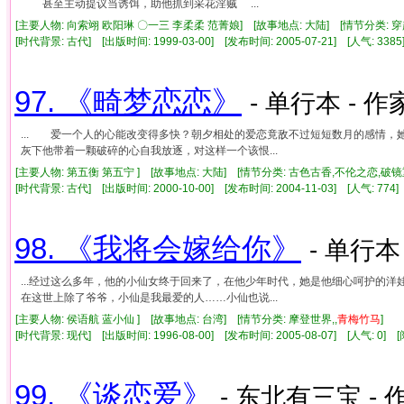
甚至主动提议当诱饵，助他抓到采花淫贼 ...
[主要人物: 向索翊 欧阳琳 〇一三 李柔柔 范菁娘] [故事地点: 大陆] [情节分类:
[时代背景: 古代] [出版时间: 1999-03-00] [发布时间: 2005-07-21] [人气: 3
97. 《畸梦恋恋》
- 单行本 - 作
... 爱一个人的心能改变得多快？朝夕相处的爱恋竟敌不过短短数月的感情
灰下他带着一颗破碎的心自我放逐，对这样一个该恨...
[主要人物: 第五衡 第五宁 ] [故事地点: 大陆] [情节分类: 古色古香,不伦之恋,破镜
[时代背景: 古代] [出版时间: 2000-10-00] [发布时间: 2004-11-03] [人气: 7
98. 《我将会嫁给你》
- 单行本
...经过这么多年，他的小仙女终于回来了，在他少年时代，她是他细心呵护的
在这世上除了爷爷，小仙是我最爱的人……小仙也说...
[主要人物: 侯语航 蓝小仙 ] [故事地点: 台湾] [情节分类: 摩登世界,,
青梅竹马
]
[时代背景: 现代] [出版时间: 1996-08-00] [发布时间: 2005-08-07] [人气: 0
99. 《谈恋爱》
- 东北有三宝 - 