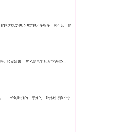
让她以为她爱他比他爱她还多得多，殊不知，他
千呼万唤始出来， 犹抱琵琶半遮面”的悲惨生
来， 给她吃好的、穿好的，让她过得像个小