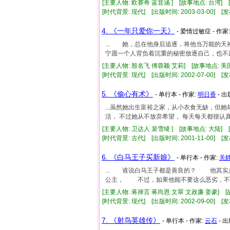
[主要人物: 欧赛奇 蓝音涵 ] [故事地点: 台湾]
[时代背景: 现代] [出版时间: 2003-03-00] [发
4. 《一年只爱你一天》
- 爱情过敏症 - 作家
... 她，总在他身后追逐，将他当万能的
宁愿一个人背负着沉重的秘密放逐自己，也不愿意
[主要人物: 殷名飞 傅蓉颖 艾莉] [故事地点: 美
[时代背景: 现代] [出版时间: 2002-07-00] [发
5. 《偷心有术》
- 单行本 - 作家:
明日香
- 出
...虽然她出生富裕之家，从小衣食无缺，但
活， 不过她从不放弃希望， 每天每天都很认真的
[主要人物: 卫达人 裴雪绫 ] [故事地点: 大陆] 
[时代背景: 古代] [出版时间: 2001-11-00] [发
6. 《白马王子买新娘》
- 单行本 - 作家:
关
... 谁说白马王子都是善良的？ 他其
公主， 不过，如果他能不要这么恶劣，不要以
[主要人物: 蒋择言 蒋尚恩 文翠 文政廉 姜豪] [
[时代背景: 现代] [出版时间: 2002-09-00] [发
7. 《射鸟英雄传》
- 单行本 - 作家:
云石
- 