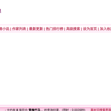
情小说
|
作家列表
|
最新更新
|
热门排行榜
|
高级搜索
|
设为首页
|
加入收
马，
- 大约有
8
项符合
青梅竹马，
的查询结果。(用时：0.0039秒)
喜欢旧搜索界