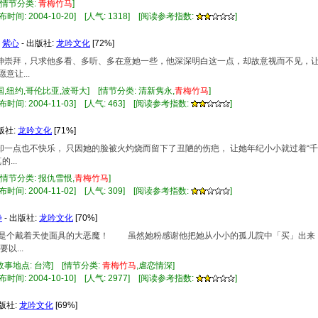
 [情节分类:
青梅竹马
]
布时间: 2004-10-20] [人气: 1318] [阅读参考指数:
]
:
紫心
- 出版社:
龙吟文化
[72%]
天神崇拜，只求他多看、多听、多在意她一些，他深深明白这一点，却故意视而不见，
让...
国,纽约,哥伦比亚,波哥大] [情节分类: 清新隽永,
青梅竹马
]
布时间: 2004-11-03] [人气: 463] [阅读参考指数:
]
版社:
龙吟文化
[71%]
她却一点也不快乐， 只因她的脸被火灼烧而留下了丑陋的伤疤， 让她年纪小小就过着“
...
[情节分类: 报仇雪恨,
青梅竹马
]
布时间: 2004-11-02] [人气: 309] [阅读参考指数:
]
静
- 出版社:
龙吟文化
[70%]
实是个戴着天使面具的大恶魔！ 虽然她粉感谢他把她从小小的孤儿院中「买」出
...
故事地点: 台湾] [情节分类:
青梅竹马
,虐恋情深]
布时间: 2004-10-10] [人气: 2977] [阅读参考指数:
]
出版社:
龙吟文化
[69%]