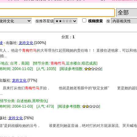
按推荐星级
模糊搜索
按
分页：
1
绫
- 出版社:
龙吟文化
[100%]
大人， 他这个
青梅竹马
的大哥理当扛起照顾她的责任咯！！ 直接住进他家，可以和他
..
事地点: 台湾，美国] [情节分类:
青梅竹马
,近水楼台,暗恋成真]
布时间: 2004-11-02] [人气: 1035] [阅读参考指数:
]
 出版社:
龙吟文化
[77%]
 原来打从他们
青梅竹马
开始， 他就是她老爸眼中的“钦定女婿” 更是她的超
.
] [情节分类: 自述他称,黑帮情仇]
布时间: 2004-11-03] [人气: 473] [阅读参考指数:
]
出版社:
龙吟文化
[76%]
天行道”是妈祖赐给她的法号， 谁要惹到她蓝音涵，绝对打的对方屁滚尿流、哭天