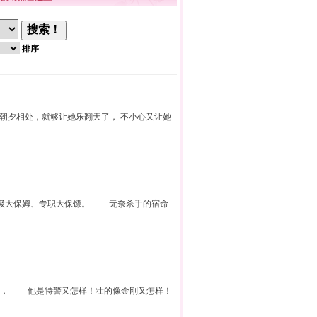
排序
朝夕相处，就够让她乐翻天了， 不小心又让她
级大保姆、专职大保镖。 无奈杀手的宿命
喊地， 他是特警又怎样！壮的像金刚又怎样！