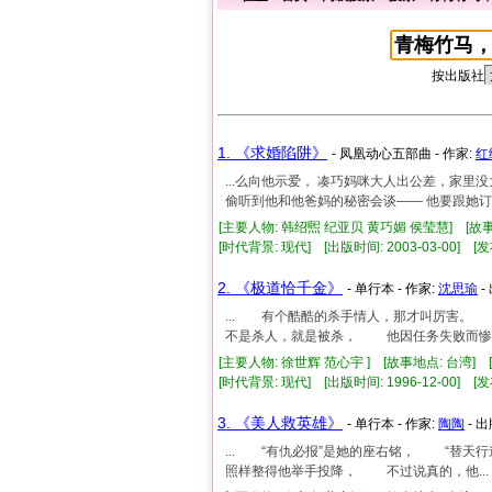
按出版社
1. 《求婚陷阱》
- 凤凰动心五部曲 - 作家:
红
...么向他示爱， 凑巧妈咪大人出公差，家里没
偷听到他和他爸妈的秘密会谈—— 他要跟她订婚.
[主要人物: 韩绍煕 纪亚贝 黄巧媚 侯莹慧] [故
[时代背景: 现代] [出版时间: 2003-03-00] [发
2. 《极道恰千金》
- 单行本 - 作家:
沈思瑜
-
... 有个酷酷的杀手情人，那才叫厉害。
不是杀人，就是被杀， 他因任务失败而惨..
[主要人物: 徐世辉 范心宇 ] [故事地点: 台湾
[时代背景: 现代] [出版时间: 1996-12-00] [发
3. 《美人救英雄》
- 单行本 - 作家:
陶陶
- 
... “有仇必报”是她的座右铭， “替
照样整得他举手投降， 不过说真的，他...