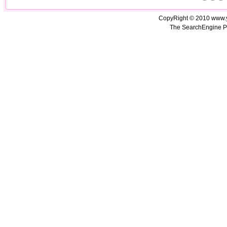
CopyRight © 2010 www.
The SearchEngine P