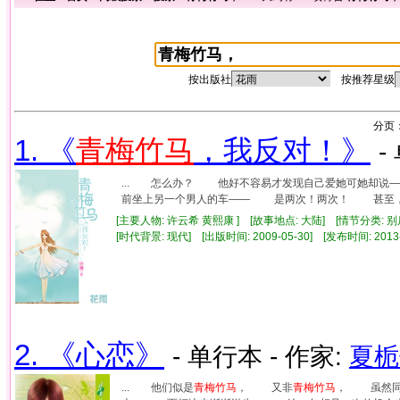
按出版社
按推荐星级
分页
1. 《
青梅竹马
，我反对！》
-
... 怎么办？ 他好不容易才发现自己爱她可她却
前坐上另一个男人的车—— 是两次！两次！ 甚至，早
[主要人物: 许云希 黄熙康 ] [故事地点: 大陆] [情节分类
[时代背景: 现代] [出版时间: 2009-05-30] [发布时间: 2013
2. 《心恋》
- 单行本 - 作家:
夏栀
... 他们似是
青梅竹马
， 又非
青梅竹马
， 虽然同