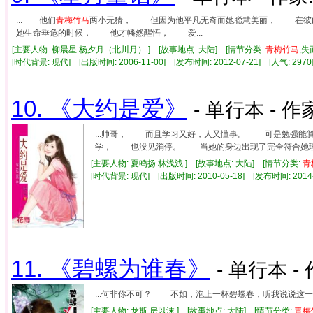
... 他们
青梅竹马
两小无猜， 但因为他平凡无奇而她聪慧美丽， 在彼
她生命垂危的时候， 他才幡然醒悟， 爱...
[主要人物: 柳晨星 杨夕月（北川月） ] [故事地点: 大陆] [情节分类:
青梅竹马
,
[时代背景: 现代] [出版时间: 2006-11-00] [发布时间: 2012-07-21] [人气: 2
10. 《大约是爱》
- 单行本 - 作
...帅哥， 而且学习又好，人又懂事。 可是勉强能
学， 也没见消停。 当她的身边出现了完全符合她理想
[主要人物: 夏鸣扬 林浅浅 ] [故事地点: 大陆] [情节分类:
青
[时代背景: 现代] [出版时间: 2010-05-18] [发布时间: 2014
11. 《碧螺为谁春》
- 单行本 -
...何非你不可？ 不如，泡上一杯碧螺春，听我说说这
[主要人物: 龙斯 房以沫 ] [故事地点: 大陆] [情节分类:
青梅