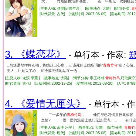
大， 而烦恼也渐渐滋生， 连一年相见一次的机会也要
[主要人物: 骆展阳 陆年念 ] [故事地点: 大陆] [情节分类:
青
[时代背景: 古代] [出版时间: 2007-06-09] [发布时间: 2012
3. 《蝶恋花》
- 单行本 - 作家:
...想潇洒地挥挥衣袖，将她赶出心扉， 却该死的让她所谓的“
青梅竹马
”乱了心绪
男人，让她丢了心， 却冷漠无情地站在一边...
[主要人物: 龙漠 李蒹 ] [故事地点: 大陆] [情节分类: 帝王将相,
青梅竹马
,巧取豪
[时代背景: 古代] [出版时间: 2002-12-25] [发布时间: 2012-08-20] [人气: 8
4. 《爱情无厘头》
- 单行本 - 
二十多年的
青梅竹马
， 他们早已习惯并彼此依赖
之情? 一团一团的混乱让他们无法理清…… 有什么
[主要人物: 余洋 乐平 ] [故事地点: 大陆] [情节分类:
青梅竹
[时代背景: 现代] [出版时间: 2007-05-08] [发布时间: 2012