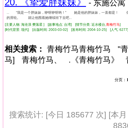
20. 《挚爱胖妹妹》
- 东施公寓 
... “我是一个胖妹妹，咿呀咿呀哟！” 她是他的胖妹妹，一直都是！
的滑轮。 就让他围着她继续转下去吧...
[主要人物: 海沧浪 樊落星 ] [故事地点: 台湾] [情节分类: 近水楼台,
青梅竹马
]
[时代背景: 现代] [出版时间: 2003-03-02] [发布时间: 2004-10-25] [人气: 6
相关搜索：
青梅竹马青梅竹马
"
马]
青梅竹马、
.《青梅竹马》
分页：
搜索统计: [今日 185677 次] [本月 
883