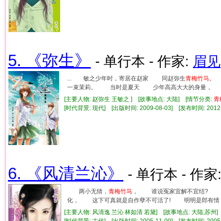
5. 《弥生》
- 单行本 - 作家:
眉见
... 敏之少年时，寄居在赵家 同赵弥生
青梅竹马
。
一束茉莉。 当时是夏天 少年高高大大的身量， 穿
[主要人物: 赵弥生 王敏之 ] [故事地点: 大陆] [情节分类:
青
[时代背景: 现代] [出版时间: 2009-08-03] [发布时间: 2012
6. 《风清兰沁》
- 单行本 - 作家
两小无猜，
青梅竹马
， 谁说冤家宜解不宜结? 
化， 这下可真就是自作孽不可活了! 明明是郎有情
[主要人物: 风清逸 兰沁 林如清 若黛] [故事地点: 大陆,苏州]
[时代背景: 古代] [出版时间: 2005-11-00] [发布时间: 2005