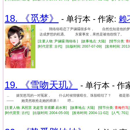
18. 《觅梦》
- 单行本 - 作家:
赖
... 隋络络暗恋了尹骕骦很多年， 自然也知道他
达成梦想的机遇。 东窗事发，果然是被他怨恨了。 可
[主要人物: 尹骕骦 隋络络 ] [故事地点: 大陆] [情节分类:
青
[时代背景: 古代] [出版时间: 2007-07-09] [发布时间: 2013
19. 《雪吻天玑》
- 单行本 - 作
... 嬉笑怒骂的一对冤家， 什么时候情愫暗生、珠胎暗结了？ 都是
—— 她竟然敢抢走她的师弟！ 哼...
[主要人物: 风熙言 龙超雪 皇甫麟 易水寒] [故事地点: 大陆] [情节分类:
青梅竹马
[时代背景: 古代] [出版时间: 2004-05-00] [发布时间: 2004-11-02] [人气: 7