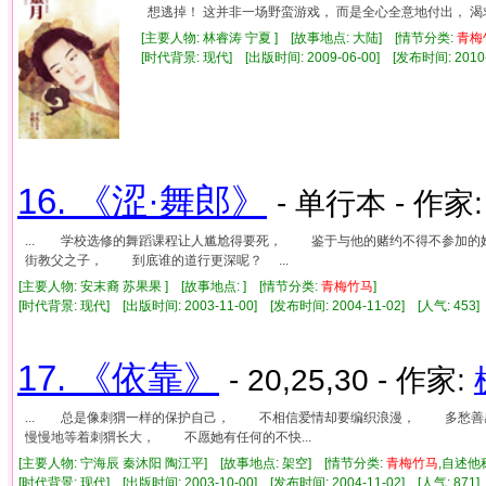
想逃掉！ 这并非一场野蛮游戏， 而是全心全意地付出， 
[主要人物: 林睿涛 宁夏 ] [故事地点: 大陆] [情节分类:
青梅
[时代背景: 现代] [出版时间: 2009-06-00] [发布时间: 2010
16. 《涩·舞郎》
- 单行本 - 作家
... 学校选修的舞蹈课程让人尴尬得要死， 鉴于与他的赌约不得不参加
街教父之子， 到底谁的道行更深呢？ ...
[主要人物: 安末裔 苏果果 ] [故事地点: ] [情节分类:
青梅竹马
]
[时代背景: 现代] [出版时间: 2003-11-00] [发布时间: 2004-11-02] [人气: 4
17. 《依靠》
- 20,25,30 - 作家:
... 总是像刺猬一样的保护自己， 不相信爱情却要编织浪漫， 多
慢慢地等着刺猬长大， 不愿她有任何的不快...
[主要人物: 宁海辰 秦沐阳 陶江平] [故事地点: 架空] [情节分类:
青梅竹马
,自述他
[时代背景: 现代] [出版时间: 2003-10-00] [发布时间: 2004-11-02] [人气: 8