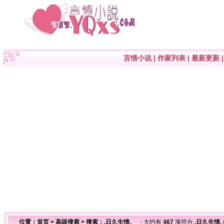
言情小说
|
作家列表
|
最新更新
位置：
首页
>
高级搜索
> 搜索：,日久生情,
- 大约有
467
项符合
,日久生情,