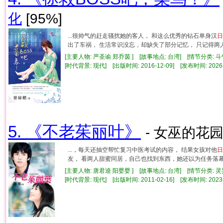
化
[95%]
...很帅气的赶走骚扰她的客人， 和这么优秀的钻石单身汉
日
出了车祸， 生活常识没忘，却缺失了部分记忆， 只记得两人合
[主要人物: 严圣谕 郑乔茵 ] [故事地点: 台湾] [情节分类: 
[时代背景: 现代] [出版时间: 2016-12-09] [发布时间: 2026
5. 《不老茱丽叶》
- 女巫的花园
...，每天还抽空帮忙复习中医考试的内容， 结果女孩对他
日
友， 看两人甜蜜同居，自己也找到东西，她还以为任务落幕了
[主要人物: 唐君逵 阳婴婴 ] [故事地点: 台湾] [情节分类: 
[时代背景: 现代] [出版时间: 2011-02-16] [发布时间: 2023