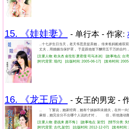
15. 《娃娃妻》
- 单行本 - 作家:
...十七岁生日当天，老天爷恶意捉弄她， 传来爸妈船难双
丈夫，用婚姻当保护罩， 于是跟他签下酬劳五千万的合约， 但
[主要人物: 欧永杰 俞玟彤 萧君儒 司马冰冰] [故事地点: 台湾
[时代背景: 现代] [出版时间: 2005-06-17] [发布时间: 2005
16. 《龙王后》
- 女王的男宠 - 
... 丫鬟说，她家经商，她有个姊姊和未婚夫，在外
麻烦，她完全分不出哪个人说的才对， 但，听他激动颤抖
[主要人物: 娄战来 龚不悔 ] [故事地点: 架空] [情节分类: 
[时代背景: 古代,架空] [出版时间: 2012-12-07] [发布时间: 