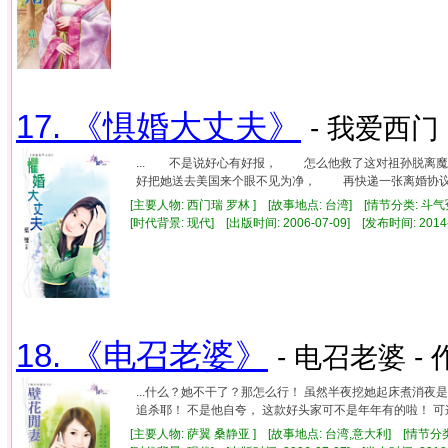
17. 《惧婚大丈夫》
- 我爱西门 
... 不是说好心有好报， 怎么他救了这对祖孙脱
好把她送去美国来个眼不见为净， 再快递一张离婚协议书
[主要人物: 西门瑞 罗林 ] [故事地点: 台湾] [情节分类: 斗气
[时代背景: 现代] [出版时间: 2006-07-09] [发布时间: 2014
18. 《电召老婆》
- 电召老婆 - 
...什么？她不干了？那怎么行！ 虽然半夜挖她起床煮消夜
追杀耶！ 不是他自夸， 这款好头家可不是年年有的啦！ 可这
[主要人物: 萨翼 桑静亚 ] [故事地点: 台湾,意大利] [情节分