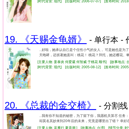
[时代背景: 现代] [出版时间: 2006-07-07] [发布时间: 2018
19. 《天赐金龟婿》
- 单行本 -
...好啦，她承认自己是个任性小气的女人， 可是她也是为
天咆哮，还抓著她直叫：桃花！ 桃花？拜托，她还樱花、喇叭
[主要人物: 姜泰炎 何爱葳 何智威 于桃花 顺书] [故事地点: 
[时代背景: 现代] [出版时间: 2005-08-12] [发布时间: 2005
20. 《总裁的金交椅》
- 分割线
...我有你不知道的秘密，为了留下你，我愿机关算尽 任
却莫名其妙来到20年后的未来，究竟是哪里出了错？ 幸好在完
[主要人物: 蓝雁行 夏弄潮 ] [故事地点: 台湾] [情节分类: 