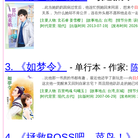
...此当她奶奶因病过世后，他连忙拐她回来同居， 想来个
日
关系， 为什么她却不肯公开，连在外头都不愿和他走在一起？
[主要人物: 玄石睿 姜雪樱 ] [故事地点: 台湾] [情节分类: 
[时代背景: 现代] [出版时间: 2013-07-19] [发布时间: 2026
3. 《如梦令》
- 单行本 - 作家:
...比他那一书房的书都有趣， 最近他还学了新玩意──向
日
这次他一觉醒来又回到自家古宅？ 而且陪他趴趴走的她已经不
[主要人物: 百里鸣彧 勾曦玉 ] [故事地点: 台湾,京城] [情节
[时代背景: 现代,古代] [出版时间: 2007-06-29] [发布时间: 
4. 《拯救BOSS吧，菜鸟！》