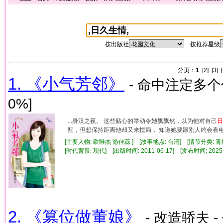
按出版社
按推荐星级
分页：
1
[2]
[3]
1. 《小气芳邻》
- 命中注定多个你
0%]
...身汉之夜。 这些贴心的举动令她飘飘然，以为他对自己
日
醒，但想保持距离他却又来搅局， 知道她要跟别人约会看电影
[主要人物: 欧唯杰 游佳蕊 ] [故事地点: 台湾] [情节分类: 
[时代背景: 现代] [出版时间: 2011-06-17] [发布时间: 2025
2. 《篡位做董娘》
- 改造骄夫 -