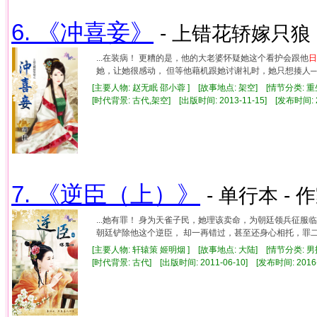
6. 《冲喜妾》
- 上错花轿嫁只狼 
...在装病！ 更糟的是，他的大老婆怀疑她这个看护会跟他
日
她，让她很感动， 但等他藉机跟她讨谢礼时，她只想揍人── 
[主要人物: 赵无眠 邵小蓉 ] [故事地点: 架空] [情节分类: 
[时代背景: 古代,架空] [出版时间: 2013-11-15] [发布时间: 
7. 《逆臣（上）》
- 单行本 - 
...她有罪！ 身为天雀子民，她理该卖命，为朝廷领兵征服
朝廷铲除他这个逆臣， 却一再错过，甚至还身心相托，罪二； 
[主要人物: 轩辕策 姬明烟 ] [故事地点: 大陆] [情节分类: 
[时代背景: 古代] [出版时间: 2011-06-10] [发布时间: 2016