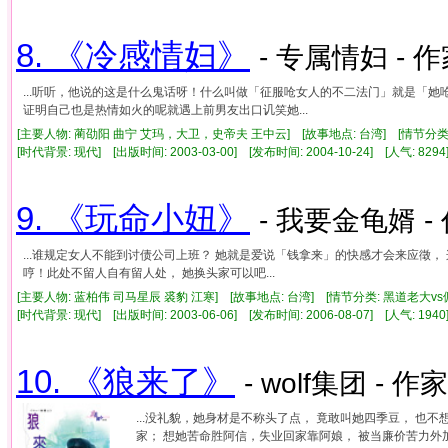
8. 《冷感情妇》
- 专属情妇 - 作
...听听，他说的这是什么鬼话呀！什么叫做「征服呛女人的不二法门」就是「
证明自己也是热情如火的呢就遇上前男友出口讥笑她...
[主要人物: 蔺劭阳 曲宁 艾玛，大卫，史帝夫 王中云] [故事地点: 台湾] [情节分类
[时代背景: 现代] [出版时间: 2003-03-00] [发布时间: 2004-10-24] [人气: 8
9. 《玩命小妞》
- 我要金龟婿 -
...谁规定女人不能到讨债公司上班？ 她就是爱说「钱拿来」的快感才会来应徵
哼！此处不留人自有留人处， 她换头家可以吧...
[主要人物: 蓝柏伟 司马星辰 裘豹 江寒] [故事地点: 台湾] [情节分类: 黑道老大v
[时代背景: 现代] [出版时间: 2003-06-06] [发布时间: 2006-08-07] [人气: 1
10. 《狼来了》
- wolf集团 - 作
...没礼貌，她身材是不称头了点， 竟敢叫她四季豆， 也
家； 想她苦命胜阿信，失业回家靠阿娘， 被当廉价苦力外加善