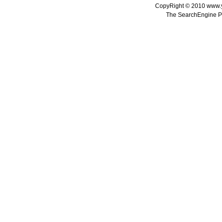
CopyRight © 2010 www.
The SearchEngine P