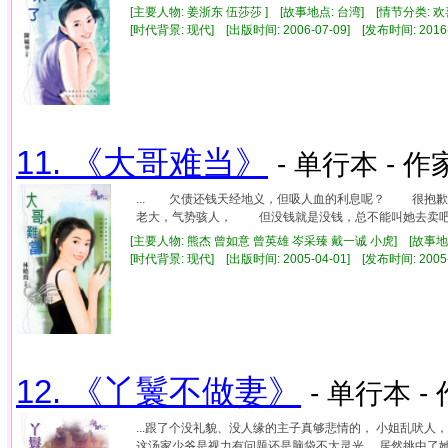
[主要人物: 姜浙东 伍莎莎 ] [故事地点: 台湾] [情节分类: 
[时代背景: 现代] [出版时间: 2006-07-09] [发布时间: 2016
11. 《大哥难当》
- 单行本 - 作
... 欠债还钱天经地义，但吸人血的利息呢？ 很抱
老大，气势骇人， 但没钱就是没钱，总不能叫她去卖吧
[主要人物: 熊杰 曾如意 曾英雄 岑采臻 戴一诚 小虎] [故事地
[时代背景: 现代] [出版时间: 2005-04-01] [发布时间: 2005
12. 《丫鬟不做妻》
- 单行本 -
...跟了个没礼貌、没人缘的主子真够悲情的， 小姐乱吠人
这汤家少爷是视力有问题还是脑袋不太灵光， 居然挑中了她?! 