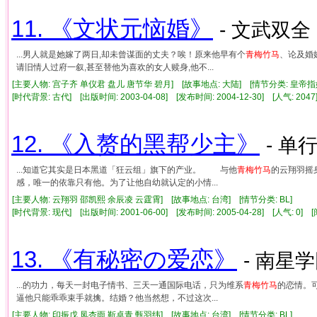
11. 《文状元恼婚》
- 文武双全 
...男人就是她嫁了两日,却未曾谋面的丈夫？唉！原来他早有个
青梅竹马
、论及婚
请旧情人过府一叙,甚至替他为喜欢的女人赎身,他不...
[主要人物: 宫子齐 单仪君 盘儿 唐节华 碧月] [故事地点: 大陆] [情节分类: 皇帝
[时代背景: 古代] [出版时间: 2003-04-08] [发布时间: 2004-12-30] [人气: 2
12. 《入赘的黑帮少主》
- 单行
...知道它其实是日本黑道「狂云组」旗下的产业。 与他
青梅竹马
的云翔羽摇
感，唯一的依靠只有他。为了让他自幼就认定的小情...
[主要人物: 云翔羽 邵凯熙 余辰凌 云霆霄] [故事地点: 台湾] [情节分类: BL]
[时代背景: 现代] [出版时间: 2001-06-00] [发布时间: 2005-04-28] [人气: 0
13. 《有秘密の爱恋》
- 南星学
...的功力，每天一封电子情书、三天一通国际电话，只为维系
青梅竹马
的恋情。
逼他只能乖乖束手就擒。结婚？他当然想，不过这次...
[主要人物: 印振戊 凤杏雨 靳卓青 甄羽纬] [故事地点: 台湾] [情节分类: BL]