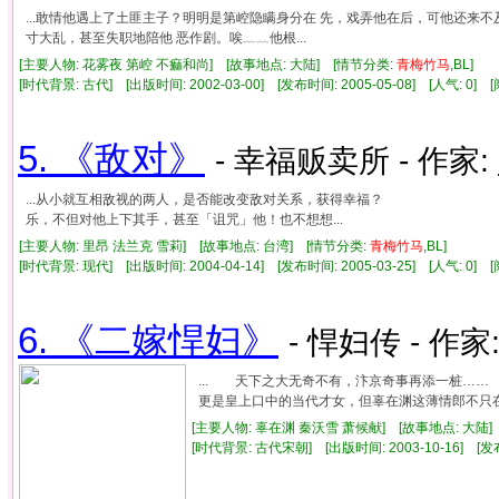
...敢情他遇上了土匪主子？明明是第崆隐瞒身分在 先，戏弄他在后，可他还来
寸大乱，甚至失职地陪他 恶作剧。唉﹏﹏他根...
[主要人物: 花雾夜 第崆 不痲和尚] [故事地点: 大陆] [情节分类:
青梅竹马
,BL]
[时代背景: 古代] [出版时间: 2002-03-00] [发布时间: 2005-05-08] [人气: 0
5. 《敌对》
- 幸福贩卖所 - 作家:
...从小就互相敌视的两人，是否能改变敌对关系，获得幸福
乐，不但对他上下其手，甚至「诅咒」他！也不想想...
[主要人物: 里昂 法兰克 雪莉] [故事地点: 台湾] [情节分类:
青梅竹马
,BL]
[时代背景: 现代] [出版时间: 2004-04-14] [发布时间: 2005-03-25] [人气: 0
6. 《二嫁悍妇》
- 悍妇传 - 作家
... 天下之大无奇不有，汴京奇事再添一桩…
更是皇上口中的当代才女，但辜在渊这薄情郎不只在
[主要人物: 辜在渊 秦沃雪 萧候献] [故事地点: 大陆]
[时代背景: 古代宋朝] [出版时间: 2003-10-16] [发布