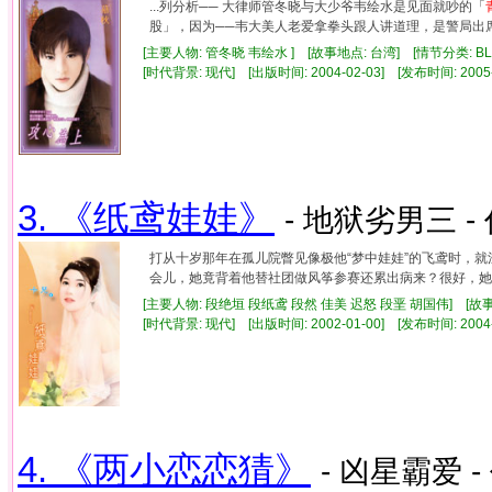
...列分析── 大律师管冬晓与大少爷韦绘水是见面就吵的「
股」，因为──韦大美人老爱拿拳头跟人讲道理，是警局出席率
[主要人物: 管冬晓 韦绘水 ] [故事地点: 台湾] [情节分类: BL
[时代背景: 现代] [出版时间: 2004-02-03] [发布时间: 2005
3. 《纸鸢娃娃》
- 地狱劣男三 -
打从十岁那年在孤儿院瞥见像极他“梦中娃娃”的飞鸢时，
会儿，她竟背着他替社团做风筝参赛还累出病来？很好
[主要人物: 段绝垣 段纸鸢 段然 佳美 迟怒 段垩 胡国伟] [故
[时代背景: 现代] [出版时间: 2002-01-00] [发布时间: 2004
4. 《两小恋恋猜》
- 凶星霸爱 -