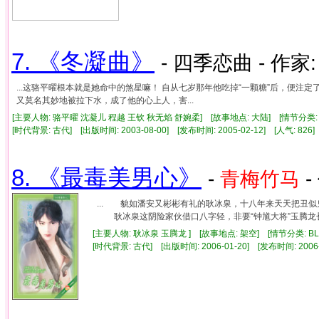
7. 《冬凝曲》
- 四季恋曲 - 作家
...这骆平曜根本就是她命中的煞星嘛！ 自从七岁那年他吃掉“一颗糖”后，便注定了
又莫名其妙地被拉下水，成了他的心上人，害...
[主要人物: 骆平曜 沈凝儿 程越 王钦 秋无焰 舒婉柔] [故事地点: 大陆] [情节分类
[时代背景: 古代] [出版时间: 2003-08-00] [发布时间: 2005-02-12] [人气: 8
8. 《最毒美男心》
-
青梅竹马
-
... 貌如潘安又彬彬有礼的耿冰泉，十八年来天天把丑
耿冰泉这阴险家伙借口八字轻，非要“钟馗大将”玉腾龙长相
[主要人物: 耿冰泉 玉腾龙 ] [故事地点: 架空] [情节分类: B
[时代背景: 古代] [出版时间: 2006-01-20] [发布时间: 2006