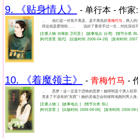
9. 《贴身情人》
- 单行本 - 作家
... 他们是一对焦不离孟、孟不离焦的
青梅竹马
，两人的
得这就是爱情啦…… 说好了要牵手过一生，对此深信不疑
[主要人物: 向唯歆 卫司昊 ] [故事地点: 台湾] [情节分类: 
[时代背景: 现代] [出版时间: 2006-04-28] [发布时间: 2007
10. 《着魔领主》
-
青梅竹马
- 
... 恶梦！这一定是个恐怖的恶梦！她明明是个诱人犯
竟多了不该有的“东西”！她的灵魂怎会转移阵地跑到男人身上
[主要人物: ] [故事地点: ] [情节分类: BL]
[时代背景: ] [出版时间: 2006-09-06] [发布时间: 2006-0