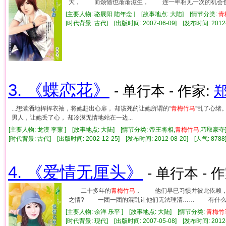
大， 而烦恼也渐渐滋生， 连一年相见一次的机会也要
[主要人物: 骆展阳 陆年念 ] [故事地点: 大陆] [情节分类:
青
[时代背景: 古代] [出版时间: 2007-06-09] [发布时间: 2012
3. 《蝶恋花》
- 单行本 - 作家:
...想潇洒地挥挥衣袖，将她赶出心扉， 却该死的让她所谓的“
青梅竹马
”乱了心绪
男人，让她丢了心， 却冷漠无情地站在一边...
[主要人物: 龙漠 李蒹 ] [故事地点: 大陆] [情节分类: 帝王将相,
青梅竹马
,巧取豪
[时代背景: 古代] [出版时间: 2002-12-25] [发布时间: 2012-08-20] [人气: 8
4. 《爱情无厘头》
- 单行本 - 
二十多年的
青梅竹马
， 他们早已习惯并彼此依赖
之情? 一团一团的混乱让他们无法理清…… 有什么
[主要人物: 余洋 乐平 ] [故事地点: 大陆] [情节分类:
青梅竹
[时代背景: 现代] [出版时间: 2007-05-08] [发布时间: 2012