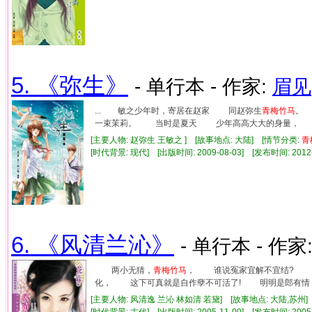
5. 《弥生》
- 单行本 - 作家:
眉见
... 敏之少年时，寄居在赵家 同赵弥生
青梅竹马
。
一束茉莉。 当时是夏天 少年高高大大的身量， 穿
[主要人物: 赵弥生 王敏之 ] [故事地点: 大陆] [情节分类:
青
[时代背景: 现代] [出版时间: 2009-08-03] [发布时间: 2012
6. 《风清兰沁》
- 单行本 - 作家
两小无猜，
青梅竹马
， 谁说冤家宜解不宜结? 
化， 这下可真就是自作孽不可活了! 明明是郎有情
[主要人物: 风清逸 兰沁 林如清 若黛] [故事地点: 大陆,苏州]
[时代背景: 古代] [出版时间: 2005-11-00] [发布时间: 2005