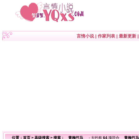
言情小说
|
作家列表
|
最新更新
位置：
首页
>
高级搜索
> 搜索： 青梅竹马
- 大约有
64
项符合
青梅竹马