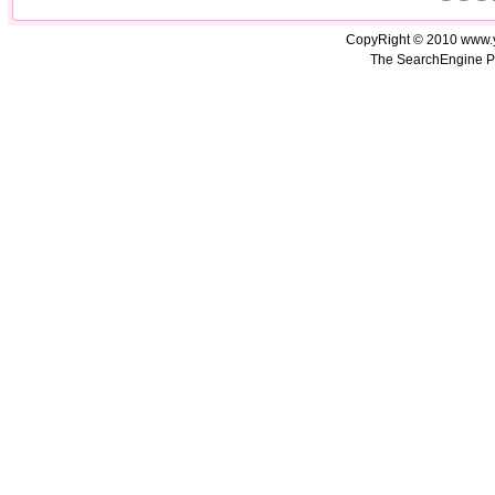
CopyRight © 2010 www.
The SearchEngine P