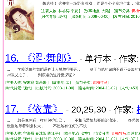
想逃掉！ 这并非一场野蛮游戏， 而是全心全意地付出， 
[主要人物: 林睿涛 宁夏 ] [故事地点: 大陆] [情节分类:
青梅
[时代背景: 现代] [出版时间: 2009-06-00] [发布时间: 2010
16. 《涩·舞郎》
- 单行本 - 作家
... 学校选修的舞蹈课程让人尴尬得要死， 鉴于与他的赌约不得不参加
街教父之子， 到底谁的道行更深呢？ ...
[主要人物: 安末裔 苏果果 ] [故事地点: ] [情节分类:
青梅竹马
]
[时代背景: 现代] [出版时间: 2003-11-00] [发布时间: 2004-11-02] [人气: 4
17. 《依靠》
- 20,25,30 - 作家:
... 总是像刺猬一样的保护自己， 不相信爱情却要编织浪漫， 多
慢慢地等着刺猬长大， 不愿她有任何的不快...
[主要人物: 宁海辰 秦沐阳 陶江平] [故事地点: 架空] [情节分类:
青梅竹马
,自述他
[时代背景: 现代] [出版时间: 2003-10-00] [发布时间: 2004-11-02] [人气: 8