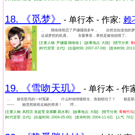
18. 《觅梦》
- 单行本 - 作家:
赖
... 隋络络暗恋了尹骕骦很多年， 自然也知道他
达成梦想的机遇。 东窗事发，果然是被他怨恨了。 可
[主要人物: 尹骕骦 隋络络 ] [故事地点: 大陆] [情节分类:
青
[时代背景: 古代] [出版时间: 2007-07-09] [发布时间: 2013
19. 《雪吻天玑》
- 单行本 - 作
... 嬉笑怒骂的一对冤家， 什么时候情愫暗生、珠胎暗结了？ 都是
—— 她竟然敢抢走她的师弟！ 哼...
[主要人物: 风熙言 龙超雪 皇甫麟 易水寒] [故事地点: 大陆] [情节分类:
青梅竹马
[时代背景: 古代] [出版时间: 2004-05-00] [发布时间: 2004-11-02] [人气: 7