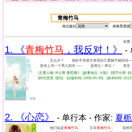
按出版社
按推荐星级
分页
1. 《
青梅竹马
，我反对！》
-
... 怎么办？ 他好不容易才发现自己爱她可她却
前坐上另一个男人的车—— 是两次！两次！ 甚至，早
[主要人物: 许云希 黄熙康 ] [故事地点: 大陆] [情节分类
[时代背景: 现代] [出版时间: 2009-05-30] [发布时间: 2013
2. 《心恋》
- 单行本 - 作家:
夏栀
... 他们似是
青梅竹马
， 又非
青梅竹马
， 虽然同