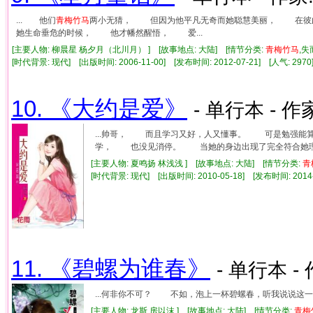
... 他们
青梅竹马
两小无猜， 但因为他平凡无奇而她聪慧美丽， 在彼
她生命垂危的时候， 他才幡然醒悟， 爱...
[主要人物: 柳晨星 杨夕月（北川月） ] [故事地点: 大陆] [情节分类:
青梅竹马
,
[时代背景: 现代] [出版时间: 2006-11-00] [发布时间: 2012-07-21] [人气: 2
10. 《大约是爱》
- 单行本 - 作
...帅哥， 而且学习又好，人又懂事。 可是勉强能
学， 也没见消停。 当她的身边出现了完全符合她理想
[主要人物: 夏鸣扬 林浅浅 ] [故事地点: 大陆] [情节分类:
青
[时代背景: 现代] [出版时间: 2010-05-18] [发布时间: 2014
11. 《碧螺为谁春》
- 单行本 -
...何非你不可？ 不如，泡上一杯碧螺春，听我说说这
[主要人物: 龙斯 房以沫 ] [故事地点: 大陆] [情节分类:
青梅