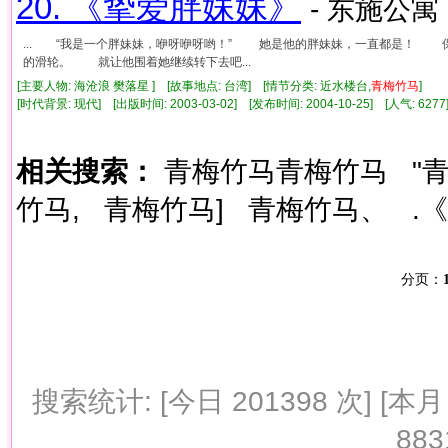
20. 《挚爱胖妹妹》
- 东施公寓 
... “我是一个胖妹妹，咿呀咿呀哟！” 她是他的胖妹妹，一直都是！
的滑轮。 就让他围着她继续转下去吧...
[主要人物: 海沧浪 樊落星 ] [故事地点: 台湾] [情节分类: 近水楼台,
青梅竹马
]
[时代背景: 现代] [出版时间: 2003-03-02] [发布时间: 2004-10-25] [人气: 6
相关搜索：
青梅竹马青梅竹马
"
竹马,
青梅竹马]
青梅竹马、
.
分页：
搜索统计: [今日 201398 次] [本月 
883