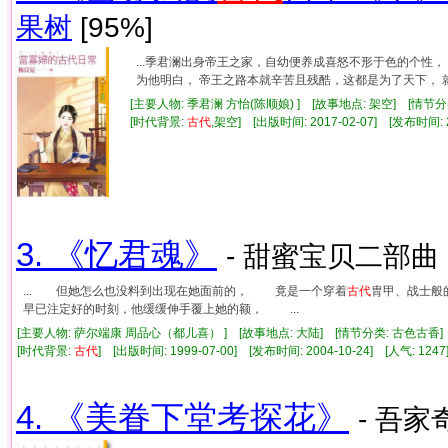
果树
[95%]
...季君澜出身帝王之家，自幼便养成喜怒不形于色的个性
为他明白， 帝王之路本就辛苦且残酷，这都是为了天下， 就算
[主要人物: 季君澜 方怡(陈顺娘) ] [故事地点: 架空] [
[时代背景:
古代
,架空] [出版时间: 2017-02-07] [发布时间: 
3. 《忆君魂》
- 甜蜜宝贝二部曲 
... 但她怎么也没料到出现在她面前的， 竟是一个穿着
古代
胄甲、战士般
早已注定好的时刻，他缓缓伸手覆上她的额， ...
[主要人物: 萨尔端康 周品心（都儿喜） ] [故事地点: 大陆] [情节分类: 古色古香
[时代背景:
古代
] [出版时间: 1999-07-00] [发布时间: 2004-10-24] [人气: 1
4. 《美眷下堂考探花》
- 吾家