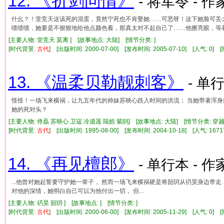
12. 《折剑问情》
- 将军令 - 作
什幺？！堂竞天这该死的混蛋，竟然宁死也不肯娶她……可恶呀！这下她脸可丢
啧啧啧，她要是不狠狠地给他点颜色看，那真太对不起自己了……他擦亮眼，等着瞧吧
[主要人物: 堂竞天 莫离 ] [故事地点: 大陆] [情节分类: ]
[时代背景:
古代
] [出版时间: 2000-07-00] [发布时间: 2005-07-10] [人气: 0
13. 《温柔贝勒靓刺客》
- 单行
怪怪！一场飞来横祸，让九五年代的帅妹苏映心跌入时间的洪流； 当她带著浑身
她的死对头？
[主要人物: 佟磊 苏映心 卫寇 冷逍遥 陆皓 紫鹃] [故事地点: 大陆] [情节分类: 
[时代背景:
古代
] [出版时间: 1995-08-00] [发布时间: 2004-10-18] [人气: 1
14. 《再见檀郎》
- 单行本 - 作
...他曾对她起誓要守护她一辈子， 然而一场飞来横祸硬是将韶玥从礽昊身边带
对他的深情，她明白自己可以为他付出一切， 但...
[主要人物: 礽昊 韶玥 ] [故事地点: ] [情节分类: ]
[时代背景:
古代
] [出版时间: 2000-06-00] [发布时间: 2005-11-29] [人气: 0