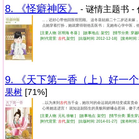
8. 《怪癖神医》
- 谜情主题书 -
...，还好心带他回医馆照顾。 这冬葵姑娘二十二岁还未嫁
点她穿着打扮，她就窘得朝他丢医书； 见她有心学中医，他好
[主要人物: 区明海 冬葵 ] [故事地点: 架空] [情节分类:
[时代背景:
古代
,架空] [出版时间: 2012-12-18] [发布时间: 
9. 《天下第一香（上）好一
果树
[71%]
...以为来到
古代
当千金，她坎坷的命运就此终结变成富贵命
心将她送进宫！ 就知这副陌生的美貌和娇嗓会惹祸，傻子才会
[主要人物: 元礼 徐敏 ] [故事地点: 架空] [情节分类: 重
[时代背景:
古代
,架空] [出版时间: 2014-01-27] [发布时间: 