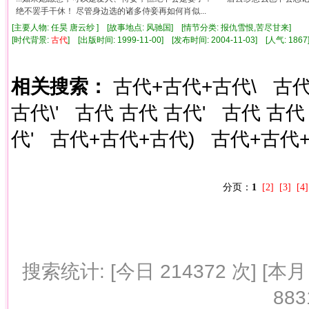
绝不罢手干休！ 尽管身边选的诸多侍妾再如何肖似...
[主要人物: 任昊 唐云纱 ] [故事地点: 风驰国] [情节分类: 报仇雪恨,苦尽甘来]
[时代背景:
古代
] [出版时间: 1999-11-00] [发布时间: 2004-11-03] [人气: 1
相关搜索：
古代+古代+古代\
古代
古代\'
古代 古代 古代'
古代 古代
代'
古代+古代+古代)
古代+古代+古
分页：
1
[2]
[3]
[4]
搜索统计: [今日 214372 次] [本月 
883