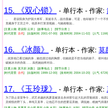
15. 《双心锁》
- 单行本 - 作家:
... 君设阳身为护国大将军，英挺非凡，战功显赫，可是，他却被许了一个
竟藏身于王宫之中。他原本打算漠视她，与她相敬如...
[主要人物: 君设阳 云泽 ] [故事地点: ] [情节分类: ]
[时代背景:
古代
] [出版时间: 2001-07-00] [发布时间: 2004-11-02] [人气: 1
16. 《冰颜》
- 单行本 - 作家:
莫
...就算他已看过她的身，她也摸过他的胸膛，但她就是不想当他的娘子。 谁叫
破她冰冷的伪装…… 虽然她始终对自...
[主要人物: 莫天炽 冰颜 ] [故事地点: ] [情节分类: ]
[时代背景:
古代
] [出版时间: 1999-12-00] [发布时间: 2004-10-20] [人气: 6
17. 《玉玲珑》
- 单行本 - 作家:
为了防止皇室争斗，武艺卓越的风萧遥被派去杀掉那引起大乱的罪魁祸首，他原
灵精怪的野丫头，单纯又直率，让他忍不住的想要逗弄她、调侃她，瞧她气得羞
[主要人物: 风萧遥 谷小观 李玺 小路 水灵] [故事地点: 大陆] [情节分类: 欢喜冤