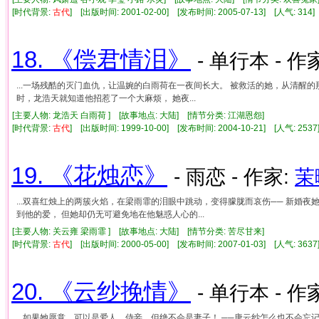
[时代背景:
古代
] [出版时间: 2001-02-00] [发布时间: 2005-07-13] [人气: 3
18. 《偿君情泪》
- 单行本 - 作
...一场残酷的灭门血仇，让温婉的白雨荷在一夜间长大。 被救活的她，从清醒
时，龙浩天就知道他招惹了一个大麻烦， 她夜...
[主要人物: 龙浩天 白雨荷 ] [故事地点: 大陆] [情节分类: 江湖恩怨]
[时代背景:
古代
] [出版时间: 1999-10-00] [发布时间: 2004-10-21] [人气: 2
19. 《花烛恋》
- 雨恋 - 作家:
茉
...双喜红烛上的两簇火焰，在梁雨霏的泪眼中跳动，变得朦胧而哀伤── 新婚
到他的爱， 但她却仍无可避免地在他魅惑人心的...
[主要人物: 关云雍 梁雨霏 ] [故事地点: 大陆] [情节分类: 苦尽甘来]
[时代背景:
古代
] [出版时间: 2000-05-00] [发布时间: 2007-01-03] [人气: 3
20. 《云纱挽情》
- 单行本 - 作
...如果她愿意，可以是爱人、侍妾，但绝不会是妻子！ ──唐云纱怎么也不会