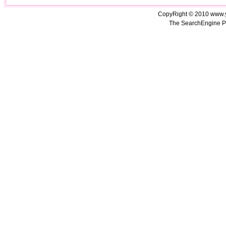
CopyRight © 2010 www.
The SearchEngine P