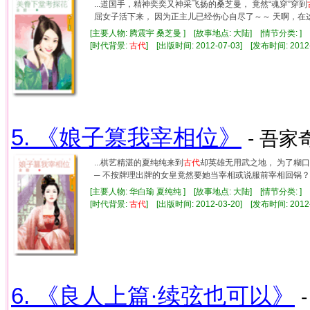
...道国手，精神奕奕又神采飞扬的桑芝曼， 竟然“魂穿”穿到
屈女子活下来， 因为正主儿已经伤心自尽了～～ 天啊，在这绑
[主要人物: 腾震宇 桑芝曼 ] [故事地点: 大陆] [情节分类: ]
[时代背景:
古代
] [出版时间: 2012-07-03] [发布时间: 201
5. 《娘子篡我宰相位》
- 吾家
...棋艺精湛的夏纯纯来到
古代
却英雄无用武之地， 为了糊
─ 不按牌理出牌的女皇竟然要她当宰相或说服前宰相回锅？！ 
[主要人物: 华白瑜 夏纯纯 ] [故事地点: 大陆] [情节分类: ]
[时代背景:
古代
] [出版时间: 2012-03-20] [发布时间: 201
6. 《良人上篇·续弦也可以》