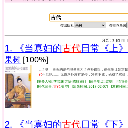
按出版社
按推荐星级
分页：
1
[2]
[3]
1. 《当寡妇的
古代
日常《上》
果树
[100%]
...了魂， 更冤的是勾魂使者为了弥补错误，硬生生让她穿
代
生活吧…… 无奈意外没有消停，冲喜不成，她成了寡妇， 这
[主要人物: 季君澜 方怡(陈顺娘) ] [故事地点: 架空] [情
[时代背景:
古代
,架空] [出版时间: 2017-02-07] [发布时间: 
2. 《当寡妇的
古代
日常《下》