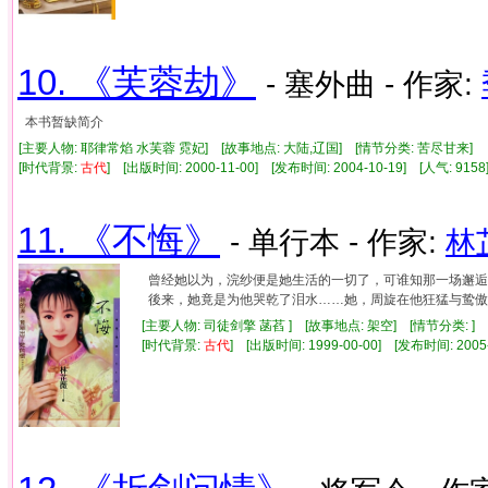
10. 《芙蓉劫》
- 塞外曲 - 作家:
本书暂缺简介
[主要人物: 耶律常焰 水芙蓉 霓妃] [故事地点: 大陆,辽国] [情节分类: 苦尽甘来]
[时代背景:
古代
] [出版时间: 2000-11-00] [发布时间: 2004-10-19] [人气: 9
11. 《不悔》
- 单行本 - 作家:
林
曾经她以为，浣纱便是她生活的一切了，可谁知那一场邂逅
後来，她竟是为他哭乾了泪水……她，周旋在他狂猛与鸷傲
[主要人物: 司徒剑擎 菡萏 ] [故事地点: 架空] [情节分类: ]
[时代背景:
古代
] [出版时间: 1999-00-00] [发布时间: 200