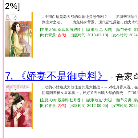
2%]
...不明白这是老天爷的保佑还是恶作剧？ 灵魂来到陌
到应对之法。 为免特殊背景、现代记忆露馅，她力求行事
[主要人物: 秦凤戈 向婉瑛 ] [故事地点: 大陆] [情节分类:
[时代背景:
古代
] [出版时间: 2013-02-18] [发布时间: 202
7. 《娇妻不是御史料》
- 吾家
...动的小姑娘成为他仕途的最大挑战～～ 对杜月香来说，在
阴错阳差被女皇帝看上，只好又去当顾人怨的御史， 在“试用期
[主要人物: 聂席郎 杜月香 ] [故事地点: 大陆] [情节分类
[时代背景:
古代
] [出版时间: 2012-06-05] [发布时间: 202