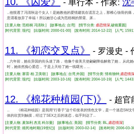
10. 《囚爱》
- 单行本 - 作家:
沈
...他恨透了冯清秋这个女人！是她教他的爱情建筑在谎言之上，那椎心蚀骨的
意谓着放弃了幸福！所以她甘心成为范梧桐的禁脔、床...
[主要人物: 范梧桐 冯清秋 ] [故事地点: 台湾] [情节分类:
虐
恋情
深
,破镜重圆]
[时代背景: 现代] [出版时间: 2000-01-00] [发布时间: 2014-12-22] [人气: 1
11. 《初恋交叉点》
- 罗漫史 -
...六年前，她在异国的街头迷了路， 他像个俊美天使翩翩降临解救了她， 从此
时，她依然痴心爱恋， 于是上天给了她一线曙光，...
[主要人物: 塞雷·柏 卫美朝 ] [故事地点: 台湾,外国] [情节分类: 情有独钟,
虐
恋情
[时代背景: 现代] [出版时间: 2003-10-16] [发布时间: 2004-10-19] [人气: 1
12. 《棉花种植园(下)》
- 超官
... 《棉花种植园》是我用“行香子”这个ID发表的情色文学，是一个迷恋SM
体的欣赏到触摸，经过了SEX之后的迷恋，似乎到达了...
[主要人物: 麦加利 杰克 科尔曼] [故事地点: 美国] [情节分类: BL,
虐
恋情
深
]
[时代背景: 殖民地时期(19世纪)] [出版时间: 2003-02-14] [发布时间: 2006-03-