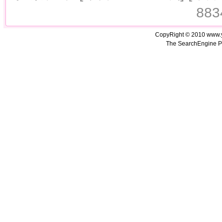
883
CopyRight © 2010 www.
The SearchEngine P