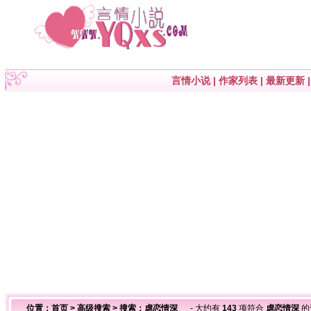
言情小说
|
作家列表
|
最新更新
位置：
首页
>
高级搜索
> 搜索：虐恋情深
- 大约有
143
项符合
虐恋情深
的