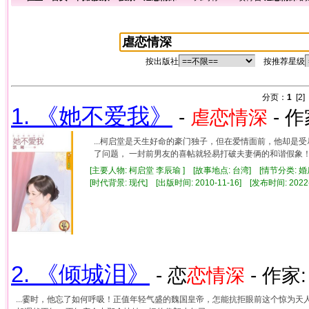
按出版社
按推荐星级
分页：
1
[2]
1. 《她不爱我》
-
虐
恋情
深
- 作
...柯启堂是天生好命的豪门独子，但在爱情面前，他却是
了问题， 一封前男友的喜帖就轻易打破夫妻俩的和谐假象！ 妻
[主要人物: 柯启堂 李辰瑜 ] [故事地点: 台湾] [情节分类: 
[时代背景: 现代] [出版时间: 2010-11-16] [发布时间: 2022
2. 《倾城泪》
- 恋
恋情
深
- 作家
...霎时，他忘了如何呼吸！正值年轻气盛的魏国皇帝，怎能抗拒眼前这个惊为