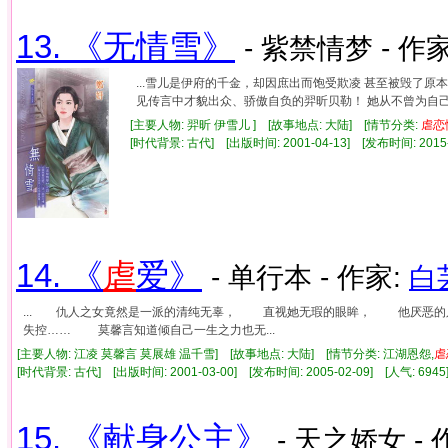
13. 《无情雪》
- 紫禁情梦 - 作
...雪儿是伊府的千金，却因庶出而饱受欺凌 甚至被毁了原
见传言中才貌出众、骄傲自负的羿昕贝勒！ 她从不曾为自己在
[主要人物: 羿昕 伊雪儿 ] [故事地点: 大陆] [情节分类:
虐
恋
[时代背景: 古代] [出版时间: 2001-04-13] [发布时间: 2015
14. 《
虐
爱》
- 单行本 - 作家:
白
... 仇人之女竟然是一派的清纯无辜， 直视她无瑕的眼眸， 他厌恶
失控…… 莫馨言知道倾自己一生之力也无...
[主要人物: 江凌 莫馨言 莫展雄 温千雪] [故事地点: 大陆] [情节分类: 江湖恩怨,
虐
[时代背景: 古代] [出版时间: 2001-03-00] [发布时间: 2005-02-09] [人气: 6
15. 《献身公主》
- 天之娇女 - 