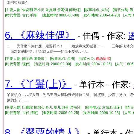
本书暂缺简介
[主要人物: 朱炎明 严小周 朱炎旭 景鸾词 傅晚灯] [故事地点: 大陆] [情节分类: BL
[时代背景: 古代,明朝] [出版时间: 0000-00-00] [发布时间: 2006-04-28] [人气
6. 《麻辣佳偶》
- 佳偶 - 作家:
... 为什麽？为什麽一定要我？！ 她放声大哭喊著…… 三年的肉体
面对她的指控．他沉默无语——他虽不爱她．但...
[主要人物: 阙宇昂 陈亮瑜 ] [故事地点: 台湾] [情节分类:
虐
恋情
深
]
[时代背景: 现代] [出版时间: 2000-02-00] [发布时间: 2004-10-25] [人气: 1
7. 《丫鬟(上)》
- 单行本 - 作家:
丫鬟织心，八岁入府，为巴王府大贝勒雍竣随侍丫鬟。 她沉默、少言、努力、谨慎
刻的安宁……
[主要人物: 巴雍竣 柳织心 冬儿 夏儿 绿荷 巴福晋] [故事地点: 京城,巴王府] [情节
[时代背景: 古代,清朝] [出版时间: 2006-09-25] [发布时间: 2006-10-23] [人气
8. 《罂粟的情人》
- 单行本 - 