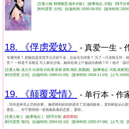
[主要人物: 耶律隆昊 端木夕姬 ] [故事地点: 大陆] [情节分
[时代背景: 古代] [出版时间: 2000-08-00] [发布时间: 2004
18. 《俘虏爱奴》
- 真爱一生 - 
专属侍妾？ 想她也是堂堂齐云庄的千金，怎会沦为侍妾？ 为了一只冰映玉环，他
苦？ 一样是干戈相见 可人家在沙场，她却在床上!? 她战功彪炳？不！他才「战功彪炳」
[主要人物: 龙少天 白若情 白松康 原祺 原凯 艳红 原惠娟] [故事地点: 大陆,龙家堡]
[时代背景: 古代] [出版时间: 1999-01-00] [发布时间: 2004-11-03] [人气: 6
19. 《颠覆爱情》
- 单行本 - 作
...等待是种无止尽的折磨， 像把锋利的剑刺进失了灵魂的躯体， 直到鲜血从心
爱恋…… 对于爱情我一直抱着执着的态度， 爱得...
[主要人物: ] [故事地点: ] [情节分类:
虐
恋情
深
]
[时代背景: 现代] [出版时间: 2004-02-10] [发布时间: 2005-07-06] [人气: 0