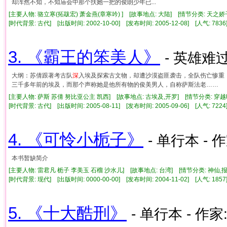
却浑然不知，不知庙会中那个扶她一把的俊朗少年已...
[主要人物: 骆立寒(拓跋宏) 萧金燕(章寒吟) ] [故事地点: 大陆] [情节分类: 天之
[时代背景: 古代] [出版时间: 2002-10-00] [发布时间: 2005-12-08] [人气: 7
3. 《霸王的笨美人》
- 英雄难
大纲：苏倩跟著考古队
深
入埃及探索古文物，却遭沙漠盗匪袭击，全队伤亡惨重
三千多年前的埃及，而那个声称她是他所有物的俊美男人，自称萨斯法老……
[主要人物: 萨斯 苏倩 努比亚公主 凯西] [故事地点: 古埃及,开罗] [情节分类: 穿
[时代背景: 古代] [出版时间: 2005-08-11] [发布时间: 2005-09-06] [人气: 7
4. 《可怜小栀子》
- 单行本 - 
本书暂缺简介
[主要人物: 雷君凡 栀子 李美玉 石榴 沙水儿] [故事地点: 台湾] [情节分类: 神仙,
[时代背景: 现代] [出版时间: 0000-00-00] [发布时间: 2004-11-02] [人气: 1
5. 《十大酷刑》
- 单行本 - 作家