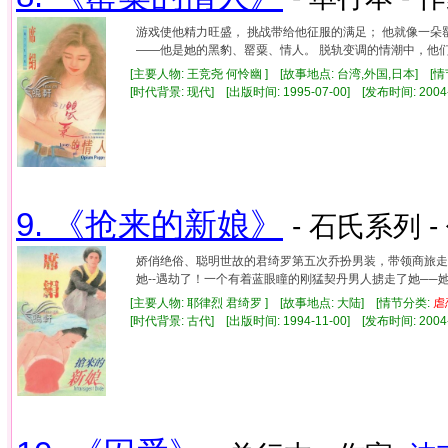
游戏使他精力旺盛， 挑战带给他征服的满足； 他就像一朵
——他是她的黑豹、罂粟、情人。 脱轨变调的情潮中，他
[主要人物: 王竞尧 何怜幽 ] [故事地点: 台湾,外国,日本] [
[时代背景: 现代] [出版时间: 1995-07-00] [发布时间: 2004
9. 《抢来的新娘》
- 石氏系列 -
娇俏绝俗、聪明世故的君绮罗第五次乔扮男装，带领商旅走
她--遇劫了！一个有着蓝眼瞳的刚猛契丹男人掳走了她──
[主要人物: 耶律烈 君绮罗 ] [故事地点: 大陆] [情节分类:
虐
[时代背景: 古代] [出版时间: 1994-11-00] [发布时间: 2004