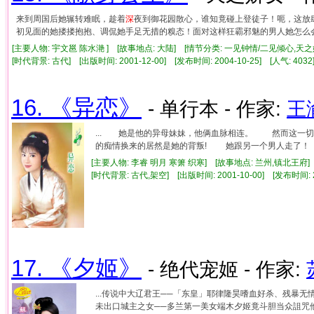
来到周国后她辗转难眠，趁着
深
夜到御花园散心，谁知竟碰上登徒子！呃，这放
初见面的她搂搂抱抱、调侃她手足无措的糗态！面对这样狂霸邪魅的男人她怎么
[主要人物: 宇文邕 陈水滟 ] [故事地点: 大陆] [情节分类: 一见钟情/二见倾心,天之
[时代背景: 古代] [出版时间: 2001-12-00] [发布时间: 2004-10-25] [人气: 4
16. 《异恋》
- 单行本 - 作家:
王
... 她是他的异母妹妹，他俩血脉相连。 然而这一
的痴情换来的居然是她的背叛! 她跟另一个男人走了！ 
[主要人物: 李睿 明月 寒箫 织寒] [故事地点: 兰州,镇北王府]
[时代背景: 古代,架空] [出版时间: 2001-10-00] [发布时间: 
17. 《夕姬》
- 绝代宠姬 - 作家:
...传说中大辽君王──「东皇」耶律隆昊嗜血好杀、残暴
未出口城主之女──多兰第一美女端木夕姬竟斗胆当众詛咒他说