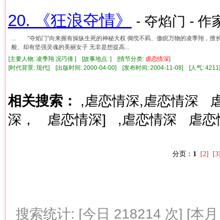
20. 《狂浪夺情》
- 夺焰门 - 作
... “夺焰门”向来握有操纵生死的神秘大权 倜傥不羁、傲睨万物的凌季翔，擅长
般、却有坚强灵魂的美丽女子 无非是想提高...
[主要人物: 凌季翔 况巧倩 ] [故事地点: ] [情节分类:
虐
恋情
深
]
[时代背景: 现代] [出版时间: 2000-04-00] [发布时间: 2004-11-08] [人气: 4
相关搜索：
,虐恋情深,虐恋情深
深，
虐恋情深]
,虐恋情深
虐恋
分页：
1
[2]
[3
搜索统计: [今日 218214 次] [本月 