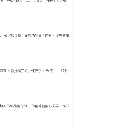
朋友和他是死档………… 怎么「办分手」才会
忆，她继续寻觅，短暂的异国之恋只如浮云般飘
深邃！ 教她看了心儿怦怦跳！ 到底…… 那个
人根本不值得他付出。 但偏偏他的心又再一次不