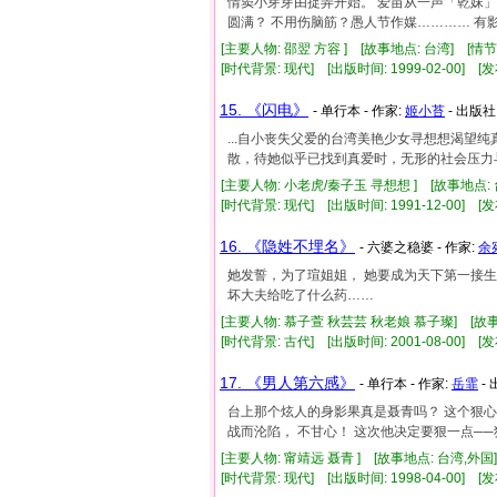
情窦小芽芽由捉弄开始。 爱苗从一声「乾妹」
圆满？ 不用伤脑筋？愚人节作媒………… 有
[主要人物: 邵翌 方容 ] [故事地点: 台湾] [情
[时代背景: 现代] [出版时间: 1999-02-00] [发
15. 《闪电》
- 单行本 - 作家:
姬小苔
- 出版社
...自小丧失父爱的台湾美艳少女寻想想渴望
散，待她似乎已找到真爱时，无形的社会压力与各
[主要人物: 小老虎/秦子玉 寻想想 ] [故事地点:
[时代背景: 现代] [出版时间: 1991-12-00] [发
16. 《隐姓不埋名》
- 六婆之稳婆 - 作家:
余
她发誓，为了瑄姐姐， 她要成为天下第一接生婆
坏大夫给吃了什么药……
[主要人物: 慕子萱 秋芸芸 秋老娘 慕子璨] [故事
[时代背景: 古代] [出版时间: 2001-08-00] [发
17. 《男人第六感》
- 单行本 - 作家:
岳霏
-
台上那个炫人的身影果真是聂青吗？ 这个狠心
战而沦陷， 不甘心！ 这次他决定要狠一点──
[主要人物: 甯靖远 聂青 ] [故事地点: 台湾,外国
[时代背景: 现代] [出版时间: 1998-04-00] [发