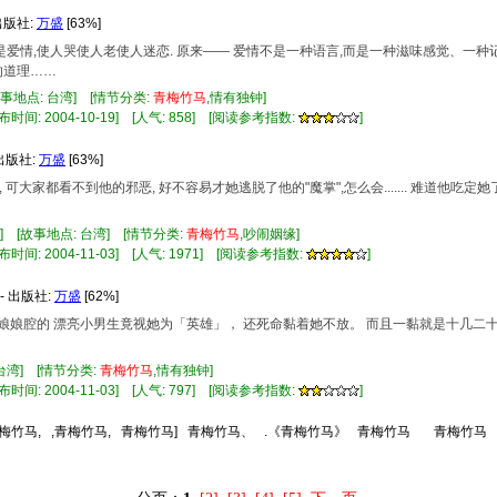
出版社:
万盛
[63%]
是爱情,使人哭使人老使人迷恋. 原来—— 爱情不是一种语言,而是一种滋味感觉、一
的道理……
事地点: 台湾] [情节分类:
青梅竹马
,情有独钟]
布时间: 2004-10-19] [人气: 858] [阅读参考指数:
]
 出版社:
万盛
[63%]
可大家都看不到他的邪恶, 好不容易才她逃脱了他的"魔掌",怎么会....... 难道他吃定她
] [故事地点: 台湾] [情节分类:
青梅竹马
,吵闹姻缘]
布时间: 2004-11-03] [人气: 1971] [阅读参考指数:
]
- 出版社:
万盛
[62%]
道娘娘腔的 漂亮小男生竟视她为「英雄」， 还死命黏着她不放。 而且一黏就是十几二
台湾] [情节分类:
青梅竹马
,情有独钟]
布时间: 2004-11-03] [人气: 797] [阅读参考指数:
]
梅竹马,
,青梅竹马,
青梅竹马]
青梅竹马、
.《青梅竹马》
青梅竹马
青梅竹马