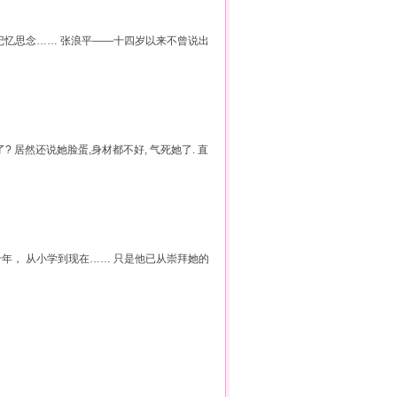
种记忆思念…… 张浪平——十四岁以来不曾说出
了? 居然还说她脸蛋,身材都不好, 气死她了. 直
十年， 从小学到现在…… 只是他已从崇拜她的