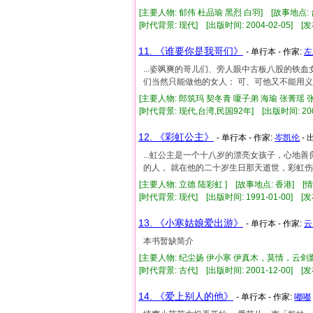
[主要人物: 郁伟 杜品瑜 黑烈 白羽] [故事地点:
[时代背景: 现代] [出版时间: 2004-02-05] [发
11. 《谁要你是我哥们》
- 单行本 - 作家:
左
...姿飒爽的哥儿们、旁人眼中古板八股的铁血
们当然只能做他的女人： 可、可他又不能用义气
[主要人物: 郎筑玛 契冬青 嗄子弟 海瑜 张菁瑶 
[时代背景: 现代,台湾,民国92年] [出版时间: 2003
12. 《彩虹公主》
- 单行本 - 作家:
岑凯伦
- 
...虹公主是一个十八岁的漂亮女孩子，心地善
的人， 就在他的二十岁生日那天逝世，彩虹伤心.
[主要人物: 立德 陆彩虹 ] [故事地点: 香港] [
[时代背景: 现代] [出版时间: 1991-01-00] [发
13. 《小寒姑娘爱出游》
- 单行本 - 作家:
云
本书暂缺简介
[主要人物: 纪尘扬 伊小寒 伊真木，莫情，云剑影
[时代背景: 古代] [出版时间: 2001-12-00] [发
14. 《爱上别人的他》
- 单行本 - 作家:
嘟嘟