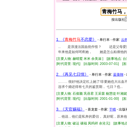
按出版社
1. 《
青梅竹马
不恋爱》
- 单行本 - 作家:
云
... 是浪漫法国血统作怪？ 还是父母
年来他是如何呵疼她， 她是怎么粘缠他的！.
[主要人物: 赫晴鹫 米米 余美淑 ] [故事地点: 
[时代背景: 现代] [出版时间: 2003-07-01] [发
2. 《再见七日情》
- 单行本 - 作家:
蓝蒨翎
-
...…… 很好!他决定杠上她了!非要她也大出血不
连求个婚还得有七天的鉴赏期， 七日？也...
[主要人物: 石俊颖 巩蓓君 王采茵 杨慧缇 叶湘妮
[时代背景: 现代] [出版时间: 2001-01-00] [发
3. 《天官赐福》
- 喜龙套 - 作家:
于晴
- 出版
... 他说，他们是私奔的爱侣， 真好呢，原来
[主要人物: 破运 禳福 凤呜祥 余沧元] [故事地点