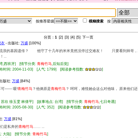
按推荐星级
模糊搜索
按
分页：
1
[2]
[3]
[4]
[5]
下一页
想衣
- 出版社:
万盛
[100%]
爱流浪的基因遗传？ 他守了十几年的米米竟然没停过交难友！ 只要看到帅哥
..
台湾,西班牙] [情节分类:
青梅竹马
,后知后觉]
布时间: 2004-11-03] [人气: 1799] [阅读参考指数:
]
 出版社:
万盛
[84%]
可—— 嗄!
青梅竹马
？他俩原是
青梅竹马
？ 呵呵，难怪她会这么对他味， 原来他们
 苏欣 徐玉雯 林倩平] [故事地点: 台湾] [情节分类:
青梅竹马
,七日奇遇]
布时间: 2005-08-30] [人气: 352] [阅读参考指数:
]
社:
万盛
[81%]
他们是私奔的
青梅竹马
…… ...
: 大陆] [情节分类:
青梅竹马
]