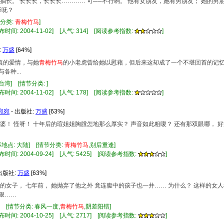
抽长。 长长长，长长长………… 可──不行咧。 他有女朋友，她有男朋友； 她的男
影呒？
节分类:
青梅竹马
]
布时间: 2004-11-02] [人气: 314] [阅读参考指数:
]
:
万盛
[64%]
纯真的爱情，与她
青梅竹马
的小老虎曾给她以慰藉，但后来这却成了一个不堪回首的记
种...
 台湾] [情节分类: ]
布时间: 2004-11-02] [人气: 178] [阅读参考指数:
]
宛宛
- 出版社:
万盛
[63%]
！ 怪呀！ 十年后的瑄姐姐胸膛怎地那么厚实？ 声音如此粗嗄？ 还有那双眼哪， 好
地点: 大陆] [情节分类:
青梅竹马
,别后重逢]
布时间: 2004-09-24] [人气: 5425] [阅读参考指数:
]
 出版社:
万盛
[63%]
的女子， 七年前， 她抛弃了他之外 竟连腹中的孩子也一并…… 为什么？ 这样的女
狠……
] [情节分类: 春风一度,
青梅竹马
,阴差阳错]
布时间: 2004-10-25] [人气: 2717] [阅读参考指数:
]