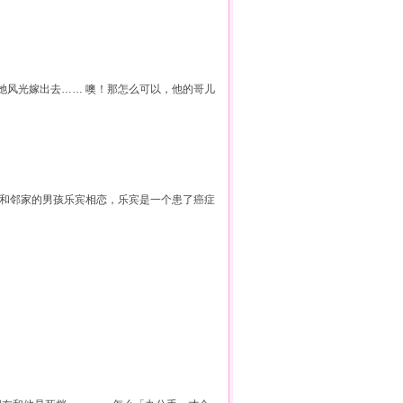
她风光嫁出去…… 噢！那怎么可以，他的哥儿
虹和邻家的男孩乐宾相恋，乐宾是一个患了癌症