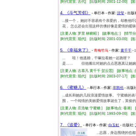
[时代背景: 古代] [出版时间: 2001-12-00] [发
4. 《斗气芳邻》
- 单行本 - 作家:
沈玺
- 出版
...接一个， 她好不容易有个亲爱的，却教他吓
花， 怎么还会出现这样仿佛好像是爱情的暖昧..
[主要人物: 罗里 林晓昭 ] [故事地点: ] [情节
[时代背景: 现代] [出版时间: 2001-03-00] [发
5. 《幸福来了》
-
青梅竹马
- 作家:
黄千千
-
... 哇！他逃婚，干嘛拉着她一起跑呀
是…… 但他搬出对她的点点恩惠真让她婉拒.
[主要人物: 古慕凡 黄千千 贺云莲] [故事地点: 
[时代背景: 现代] [出版时间: 2003-07-17] [发
6. 《蜜糖儿》
- 单行本 - 作家:
岑凯伦
- 出版
...成长和她的几段浪漫爱情故事。 宁蜜糖的
围， 一个纯情的美丽爱情故事诞生了，英俊的庄
[主要人物: 庄浩敏 宁蜜糖 ] [故事地点: 香港] 
[时代背景: 现代] [出版时间: 1993-09-00] [发
7. 《追爱》
- 单行本 - 作家:
白玉虹
- 出版社:
...志愿，身边围绕的