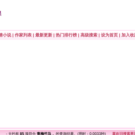
情小说
|
作家列表
|
最新更新
|
热门排行榜
|
高级搜索
|
设为首页
|
加入收
马，
- 大约有
85
项符合
青梅竹马，
的查询结果。(用时：0.0033秒)
喜欢旧搜索界