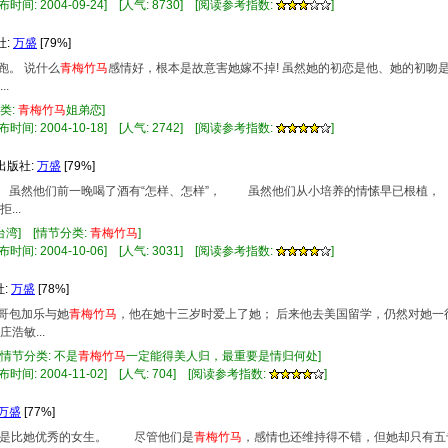
布时间: 2004-09-24] [人气: 8730] [阅读参考指数:
]
社:
万盛
[79%]
跑。 说什么
青梅竹马
感情好，根本是故意害她嫁不掉! 虽然她的初恋是他、她的初吻
.
分类:
青梅竹马
姐弟恋]
布时间: 2004-10-18] [人气: 2742] [阅读参考指数:
]
 出版社:
万盛
[79%]
？ 虽然他们前一晚喝了酒有“怎样、怎样”， 虽然他们从小培养的情愫早已根植
..
台湾] [情节分类:
青梅竹马
]
布时间: 2004-10-06] [人气: 3031] [阅读参考指数:
]
社:
万盛
[78%]
表哥包加乐与她
青梅竹马
，他在她十三岁时爱上了她； 后来他去美国留学，仍然对她一往
浩敏...
[情节分类: 不是
青梅竹马
一定能得美人归，最重要是情归何处]
布时间: 2004-11-02] [人气: 704] [阅读参考指数:
]
万盛
[77%]
也都是比她优秀的女生。 尽管他们是
青梅竹马
，感情也还维持得不错，但她却只有