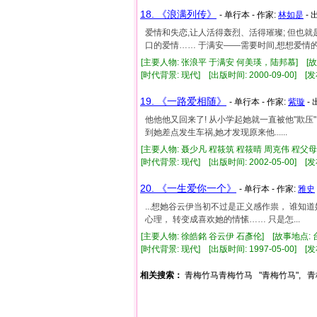
18. 《浪满列传》
- 单行本 - 作家:
林如是
- 
爱情和失恋,让人活得轰烈、活得璀璨; 但也就
口的爱情…… 于满安——需要时间,想想爱情
[主要人物: 张浪平 于满安 何美瑛，陆邦慕] [故
[时代背景: 现代] [出版时间: 2000-09-00] [发
19. 《一路爱相随》
- 单行本 - 作家:
紫璇
-
他他他又回来了! 从小学起她就一直被他"欺压", 
到她差点发生车祸,她才发现原来他......
[主要人物: 聂少凡 程筱筑 程筱晴 周克伟 程父母
[时代背景: 现代] [出版时间: 2002-05-00] [发
20. 《一生爱你一个》
- 单行本 - 作家:
雅史
...想她谷云伊当初不过是正义感作祟， 谁知
心理， 转变成喜欢她的情愫…… 只是怎...
[主要人物: 徐皓銘 谷云伊 石彥伦] [故事地点: 
[时代背景: 现代] [出版时间: 1997-05-00] [发
相关搜索：
青梅竹马青梅竹马
"青梅竹马",
青