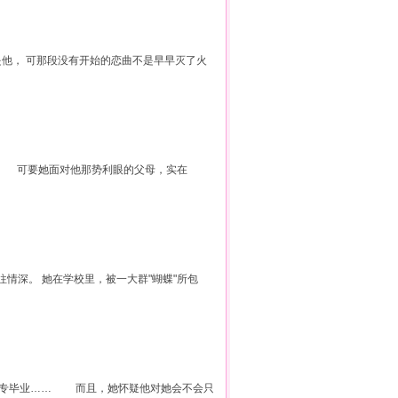
是他， 可那段没有开始的恋曲不是早早灭了火
， 可要她面对他那势利眼的父母，实在
情深。 她在学校里，被一大群"蝴蝶"所包
五专毕业…… 而且，她怀疑他对她会不会只