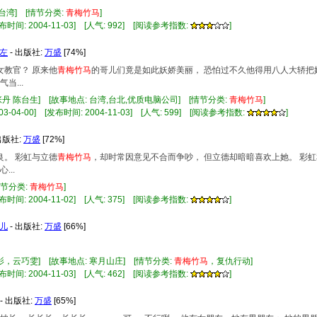
 台湾] [情节分类:
青梅竹马
]
布时间: 2004-11-03] [人气: 992] [阅读参考指数:
]
左
- 出版社:
万盛
[74%]
女教官？ 原来他
青梅竹马
的哥儿们竟是如此妖娇美丽， 恐怕过不久他得用八人大轿把
当...
张丹 陈台生] [故事地点: 台湾,台北,优质电脑公司] [情节分类:
青梅竹马
]
-04-00] [发布时间: 2004-11-03] [人气: 599] [阅读参考指数:
]
出版社:
万盛
[72%]
良。 彩虹与立德
青梅竹马
，却时常因意见不合而争吵， 但立德却暗暗喜欢上她。 彩
..
情节分类:
青梅竹马
]
布时间: 2004-11-02] [人气: 375] [阅读参考指数:
]
儿
- 出版社:
万盛
[66%]
，云巧雯] [故事地点: 寒月山庄] [情节分类:
青梅竹马
，复仇行动]
布时间: 2004-11-03] [人气: 462] [阅读参考指数:
]
- 出版社:
万盛
[65%]