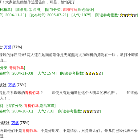
大家都鼓励她作追爱告白，可是，她怕死了...
 柯柏章] [故事地点: 台湾] [情节分类:
青梅竹马
,暗恋情怀]
 2004-11-11] [发布时间: 2005-07-21] [人气: 1875] [阅读参考指数:
]
社:
万盛
[77%]
辣辣的洋妞回来! 两人还在她面前活像是无尾熊与尤加利树的拥吻在一块， 教打小即
..
节分类:
青梅竹马
]
布时间: 2004-11-03] [人气: 1574] [阅读参考指数:
]
出版社:
万盛
[76%]
是他关系暧昧的
青梅竹马
？ 即使只有她知道他这个大明星的极机密， 知道他的
...
湾] [情节分类:
青梅竹马
,别后重逢]
布时间: 2004-10-01] [人气: 710] [阅读参考指数:
]
 出版社:
万盛
[75%]
 再说他们不是
青梅竹马
、不是好朋友、不是情侣，只是哥儿们， 哥儿们已经代表不会
..