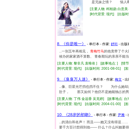
是兄妹之情？ 恼人啊！
[主要人物: 柯柏勋 白意美
[时代背景: 现代] [出版时间:
8. 《你是唯一》
- 单行本 - 作家:
妤珩
- 出版
...一别五年再相见，
青梅竹马
的他竟带了个火
候办的家家酒不算数、 青春期玩的亲亲不能当真.
[主要人物: 黎非凡 袁唯依 ] [故事地点: ] [情
[时代背景: 现代] [出版时间: 2001-08-01] [发
9. 《臭臭万人迷》
- 单行本 - 作家:
梅文
- 
...像、巨星光芒挡也挡不住？ 为什么她却
肚子， 那又如何？他仍不是她能独占的男人！
[主要人物: 丁伟 金远香 吴克婷] [故事地点: 台
[时代背景: 现代] [出版时间: 2004-01-00] [发
10. 《28岁的初吻》
- 单行本 - 作家:
尹雅
-
...的清白和名声！ 而且——她又没有得逞……
要千方百计想得到他—— 什么？什么叫她要得逞.