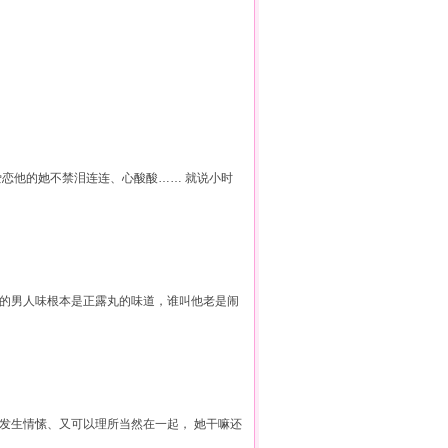
爱恋他的她不禁泪连连、心酸酸…… 就说小时
男人味根本是正露丸的味道，谁叫他老是闹
发生情愫、又可以理所当然在一起， 她干嘛还