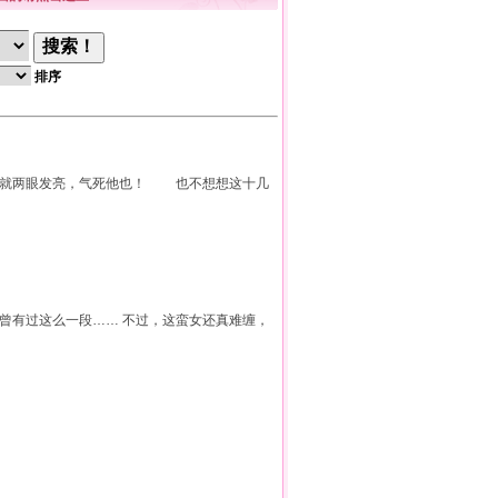
排序
，就两眼发亮，气死他也！ 也不想想这十几
还曾有过这么一段…… 不过，这蛮女还真难缠，