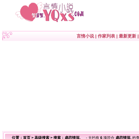
言情小说
|
作家列表
|
最新更新
位置：
首页
>
高级搜索
> 搜索：虐恋情深,
- 大约有
6
项符合
虐恋情深,
的查