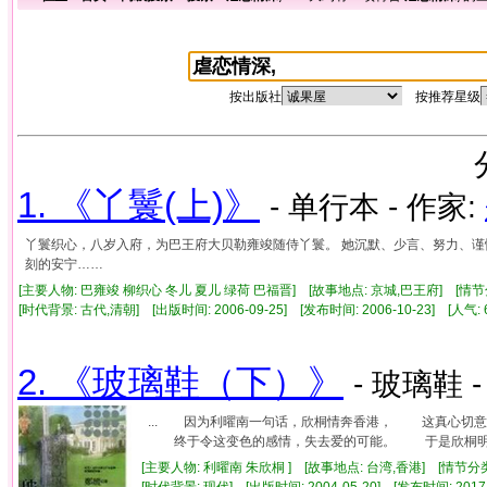
按出版社
按推荐星级
1. 《丫鬟(上)》
- 单行本 - 作家:
丫鬟织心，八岁入府，为巴王府大贝勒雍竣随侍丫鬟。 她沉默、少言、努力、谨慎
刻的安宁……
[主要人物: 巴雍竣 柳织心 冬儿 夏儿 绿荷 巴福晋] [故事地点: 京城,巴王府] [情节
[时代背景: 古代,清朝] [出版时间: 2006-09-25] [发布时间: 2006-10-23] [人气
2. 《玻璃鞋（下）》
- 玻璃鞋 
... 因为利曜南一句话，欣桐情奔香港， 这真心切
终于令这变色的感情，失去爱的可能。 于是欣桐明白了
[主要人物: 利曜南 朱欣桐 ] [故事地点: 台湾,香港] [情节分
[时代背景: 现代] [出版时间: 2004-05-20] [发布时间: 2017