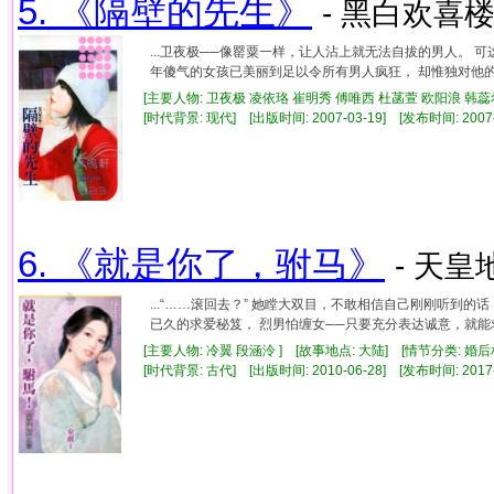
5. 《隔壁的先生》
- 黑白欢喜楼
...卫夜极──像罂粟一样，让人沾上就无法自拔的男人。 
年傻气的女孩已美丽到足以令所有男人疯狂， 却惟独对他的追
[主要人物: 卫夜极 凌依珞 崔明秀 傅唯西 杜菡萱 欧阳浪 韩蕊希
[时代背景: 现代] [出版时间: 2007-03-19] [发布时间: 2007
6. 《就是你了，驸马》
- 天皇
...“……滚回去？” 她瞠大双目，不敢相信自己刚刚听到
已久的求爱秘笈， 烈男怕缠女──只要充分表达诚意，就能求
[主要人物: 冷翼 段涵泠 ] [故事地点: 大陆] [情节分类: 婚后
[时代背景: 古代] [出版时间: 2010-06-28] [发布时间: 2017