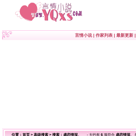
言情小说
|
作家列表
|
最新更新
位置：
首页
>
高级搜索
> 搜索：虐恋情深、
- 大约有
6
项符合
虐恋情深、