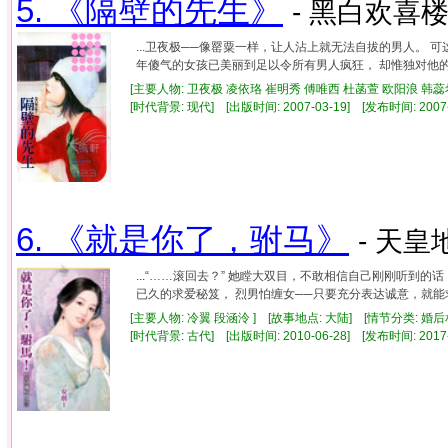
5. 《隔壁的先生》
- 黑白欢喜楼
...卫夜极──像罂粟一样，让人沾上就无法自拔的男人。 
年傻气的女孩已美丽到足以令所有男人疯狂， 却惟独对他的追
[主要人物: 卫夜极 凌依珞 崔明秀 傅唯西 杜菡萱 欧阳浪 韩蕊希
[时代背景: 现代] [出版时间: 2007-03-19] [发布时间: 2007
6. 《就是你了，驸马》
- 天皇
...“……滚回去？” 她瞠大双目，不敢相信自己刚刚听到
已久的求爱秘笈， 烈男怕缠女──只要充分表达诚意，就能求
[主要人物: 冷翼 段涵泠 ] [故事地点: 大陆] [情节分类: 婚后
[时代背景: 古代] [出版时间: 2010-06-28] [发布时间: 2017