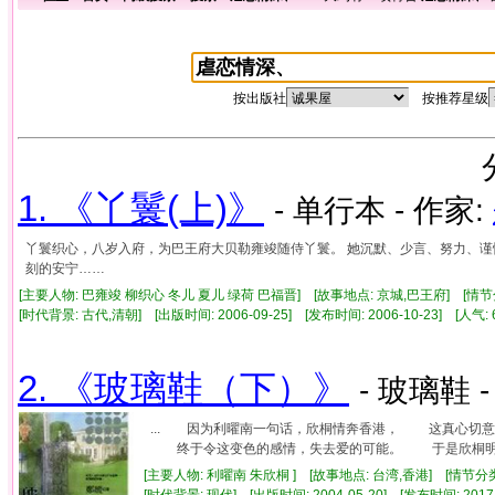
按出版社
按推荐星级
1. 《丫鬟(上)》
- 单行本 - 作家:
丫鬟织心，八岁入府，为巴王府大贝勒雍竣随侍丫鬟。 她沉默、少言、努力、谨慎
刻的安宁……
[主要人物: 巴雍竣 柳织心 冬儿 夏儿 绿荷 巴福晋] [故事地点: 京城,巴王府] [情节
[时代背景: 古代,清朝] [出版时间: 2006-09-25] [发布时间: 2006-10-23] [人气
2. 《玻璃鞋（下）》
- 玻璃鞋 
... 因为利曜南一句话，欣桐情奔香港， 这真心切
终于令这变色的感情，失去爱的可能。 于是欣桐明白了
[主要人物: 利曜南 朱欣桐 ] [故事地点: 台湾,香港] [情节分
[时代背景: 现代] [出版时间: 2004-05-20] [发布时间: 2017