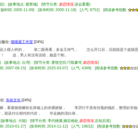
太后] [故事地点: 紫禁城] [情节分类:
虐
恋情
深
,误会重重]
时间: 2005-11-09] [发布时间: 2005-11-18] [人气: 8752] [阅读参考指数:
 出版社:
喵喵屋工作室
[24%]
看来还人模人样的， 第二眼再看，多金又帅气， 怎么开口后，活脱脱是个超级
 这，男人有没有说错，她是个刚...
] [故事地点: 台湾] [情节分类: 爱恨交织,巧取豪夺,
虐
恋情
深
]
 2007-08-15] [发布时间: 2025-03-07] [人气: 4369] [阅读参考指数:
]
版社:
东佑文化
[24%]
的床褥，看着狼狈瘫软在床铺上的赤裸娇躯， 李厉行不觉有丝毫的愧疚，整理好衣
，就该付出相对的代价， 夺走她的清白身...
 [故事地点: 大陆] [情节分类: 李代桃僵,婚后相处,
虐
恋情
深
,后知后觉]
 2010-01-27] [发布时间: 2014-11-12] [人气: 19632] [阅读参考指数: