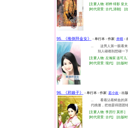
[主要人物: 祁烨 绯影 皇
[时代背景: 古代,清朝] [出版
95. 《推倒拜金女》
- 单行本 - 作家:
井晴
-
... 这男人第一眼
别人碰都别想碰一下！
[主要人物: 左瀚宸 连可儿 
[时代背景: 现代] [出版时间:
96. 《邪娘子》
- 单行本 - 作家:
若小欢
- 出
... 看着沾着鲜血
代桃僵，把他耍得团团转
[主要人物: 李厉行 莫邪 ]
[时代背景: 古代] [出版时间: