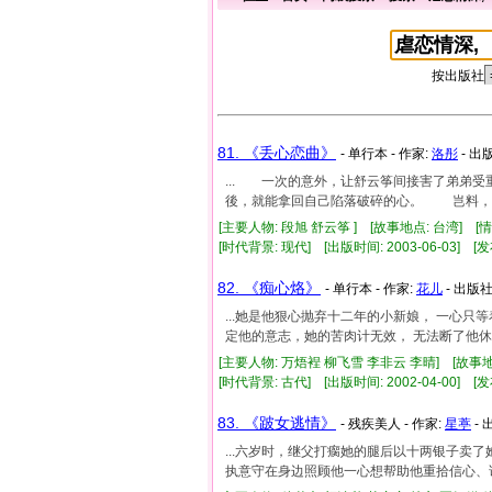
按出版社
81. 《丢心恋曲》
- 单行本 - 作家:
洛彤
- 出
... 一次的意外，让舒云筝间接害了弟
後，就能拿回自己陷落破碎的心。 岂料，这个
[主要人物: 段旭 舒云筝 ] [故事地点: 台湾] [
[时代背景: 现代] [出版时间: 2003-06-03] [发
82. 《痴心烙》
- 单行本 - 作家:
花儿
- 出版社
...她是他狠心抛弃十二年的小新娘， 一心
定他的意志，她的苦肉计无效， 无法断了他休妻.
[主要人物: 万焐裎 柳飞雪 李非云 李晴] [故事地
[时代背景: 古代] [出版时间: 2002-04-00] [发
83. 《跛女逃情》
- 残疾美人 - 作家:
星葶
- 
...六岁时，继父打瘸她的腿后以十两银子
执意守在身边照顾他一心想帮助他重拾信心、说服