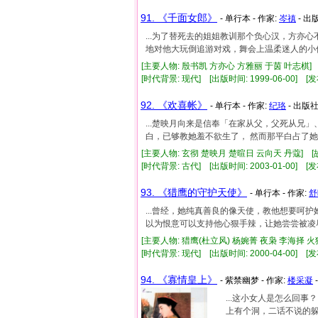
91. 《千面女郎》
- 单行本 - 作家:
岑禛
- 出
...为了替死去的姐姐教训那个负心汉，方
地对他大玩倒追游对戏，舞会上温柔迷人的小仙女
[主要人物: 殷书凯 方亦心 方雅丽 于茵 叶志棋] 
[时代背景: 现代] [出版时间: 1999-06-00] [发
92. 《欢喜帐》
- 单行本 - 作家:
纪珞
- 出版社
...楚映月向来是信奉「在家从父，父死从兄
白，已够教她羞不欲生了， 然而那平白占了她身
[主要人物: 玄彻 楚映月 楚暄日 云向天 丹蔻] [
[时代背景: 古代] [出版时间: 2003-01-00] [发
93. 《猎鹰的守护天使》
- 单行本 - 作家:
舒
...曾经，她纯真善良的像天使，教他想要
以为恨意可以支持他心狠手辣，让她尝尝被凌辱的
[主要人物: 猎鹰(杜立风) 杨婉菁 夜枭 李海择 火
[时代背景: 现代] [出版时间: 2000-04-00] [发
94. 《寡情皇上》
- 紫禁幽梦 - 作家:
楼采凝
...这小女人是怎么回
上有个洞，二话不说的躲进