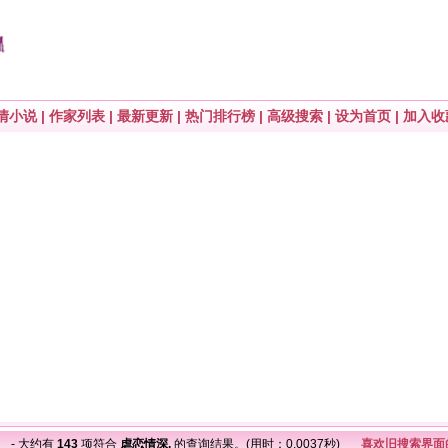
情小说
|
作家列表
|
最新更新
|
热门排行榜
|
高级搜索
|
设为首页
|
加入收
,
- 大约有
143
项符合
虐恋情深,
的查询结果。(用时：0.0037秒)
喜欢旧搜索界面