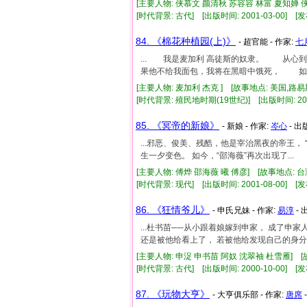
[主要人物: 侠慕文 颜清秋 苏容容 林富 夏知婵 
[时代背景: 古代] [出版时间: 2001-03-00] [发
84. 《棉花种植园(上)》
- 超官能 - 作家:
七
... 我是麦加利 高徒斯的奴隶。 从
果他不给我面包，我将在黑暗中饿死， 如果.
[主要人物: 麦加利 杰克 ] [故事地点: 美国,路易
[时代背景: 殖民地时期(19世纪)] [出版时间: 2003
85. 《冥帝的新娘》
- 新娘 - 作家:
岑心
- 出
...邪恶、俊美、残酷，他是宰治黑夜的帝王，
生一夕变色。 如今，“邵海薇”再次出现了...
[主要人物: 傅烨 邵海薇 曦 傅彦] [故事地点: 
[时代背景: 现代] [出版时间: 2001-08-00] [发
86. 《狂情爷儿》
- 申氏兄妹 - 作家:
易淳
- 
...杜书苗──从小跟着娘嫁到申家， 成了申
还是被他给看上了， 若被他给发现自己的身分..
[主要人物: 申浞 申书苗 阿奴 沈翠袖 杜雪雁] [
[时代背景: 古代] [出版时间: 2000-10-00] [发
87. 《玩物大亨》
- 大亨俱乐部 - 作家:
唐席