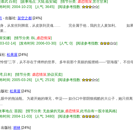
侠慕武 白荷] [故事地点: 大陆,临安城] [情节分类:
虐
恋情
深
,苦尽甘来]
布时间: 2004-10-23] [人气: 3645] [阅读参考指数:
]
月
- 出版社:
架空之都
[24%]
心到身，从发丝到脚底，从皮肤到灵魂…… 完全属于他，我的主人麦加利。 如
..
斯安娜] [情节分类: BL,
虐
恋情
深
]
-02-14] [发布时间: 2006-03-30] [人气: 0] [阅读参考指数:
]
版社:
松果屋
[24%]
 “怜惜”二字，从不存在于傅烨的世界。 多年前那个美丽的狐狸精——“邵海薇”， 不
台湾,日本] [情节分类:
虐
恋情
深
,协议买卖]
布时间: 2005-03-26] [人气: 2519] [阅读参考指数:
]
出版社:
松果屋
[24%]
家人眼中的拖油瓶。 为避开她的继兄，申浞── 奴仆口中那阴狠残酷的大公子，她只得
.
故事地点: 苗园] [情节分类: 无血缘的兄妹,
虐
恋情
深
,此书自有一股冷诡风格]
布时间: 2004-11-03] [人气: 3480] [阅读参考指数:
]
- 出版社:
耕林
[24%]