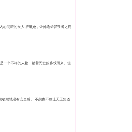
但内心阴狠的女人 折磨她，让她饱尝背叛者之痈
 是一个不祥的人物，踏着死亡的步伐而来。但
然极端地没有安全感。 不想也不敢让天玉知道