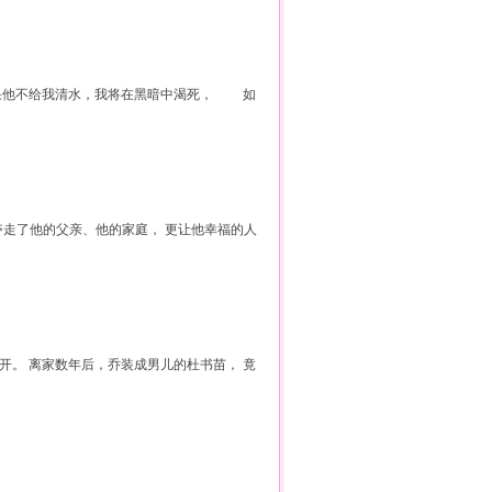
果他不给我清水，我将在黑暗中渴死， 如
但夺走了他的父亲、他的家庭， 更让他幸福的人
离开。 离家数年后，乔装成男儿的杜书苗， 竟