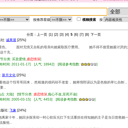
按推荐星级
模糊搜索
按
分页：
上一页
[1]
[2]
[3]
[4]
5
[6]
[7]
[8]
下一页
版社:
诚果屋
[25%]
弟受重伤。 面对无情又自私的母亲向她索取医疗费用。 她不得不接受她最讨厌的
充...
情节分类: 买卖爱情,
虐
恋情
深
]
布时间: 2011-01-17] [人气: 18942] [阅读参考指数:
]
:
新月文化
[25%]
只等着他这个悜哥哥回来， 然相逢的戏码却不老套， 她将情郎误以为是色狼的举匕自刎，
..
点: 大陆] [情节分类:
虐
恋情
深
,痴心不改,至死不渝]
布时间: 2005-03-15] [人气: 4453] [阅读参考指数:
]
出版社:
飞象
[24%]
卖了她离家十年，她回乡探亲却一时心软应允扛下生活重担在得知她的主子是当日曾救她
他...