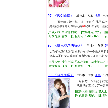
97. 《傲剑道情》
- 单行本 - 作家:
沈苇
- 出
... 五年前，她一掌击碎了他的心 他不敢
是他的目的 然而在听到她
深
沉的控诉时，他的心
[主要人物: 莫道情 曲绫 ] [故事地点: 大陆] [
[时代背景: 古代] [出版时间: 1998-08-00] [发
98. 《魔鬼沙尔的新娘》
- 单行本 - 作家:
婷
...“你们知道“鬼眼”是谁吗？他是一个杀人不
这名从不对女人动心的魔鬼沙尔，却为一名冷傲.
[主要人物: 沙尔 钟瑞 尼克 钟绮] [故事地点: 
[时代背景: 现代] [出版时间: 1998-01-00] [发
99. 《背德有理》
- 单行本 - 作家:
迷羊
- 出
...尽管楚氏企业的总
他身世的真相，万一天玉
[主要人物: 楚慎之 楚天玉 
[时代背景: 现代] [出版时间: