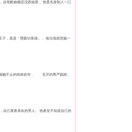
， 这笔帐她都还没跟他算， 他竟先发制人一口
的王子，真是「慧眼识英雄」， 他当场就赏她一
回报她不止的肉体掠夺， 无尽的尊严践踏，
人，自己夜夜承欢的男人。 他甚至不知道自己的