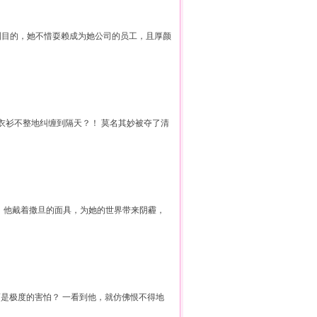
到目的，她不惜耍赖成为她公司的员工，且厚颜
…衣衫不整地纠缠到隔天？！ 莫名其妙被夺了清
，他戴着撒旦的面具，为她的世界带来阴霾，
而是极度的害怕？ 一看到他，就仿佛恨不得地