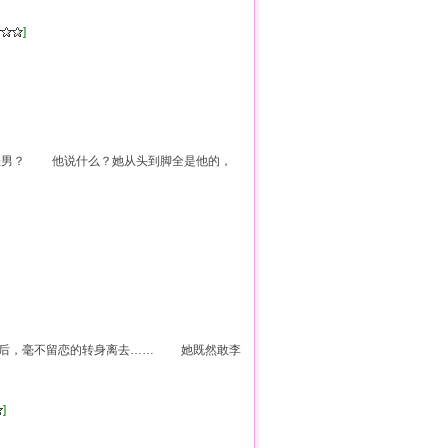
]
恶男？ 他说什么？她从头到脚全是他的，
物后，毫不留恋的转身离去…… 她既然敢李
]