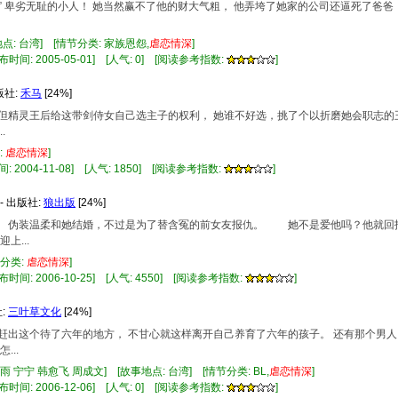
。” 卑劣无耻的小人！ 她当然赢不了他的财大气粗， 他弄垮了她家的公司还逼死了爸爸
点: 台湾] [情节分类: 家族恩怨,
虐
恋情
深
]
布时间: 2005-05-01] [人气: 0] [阅读参考指数:
]
版社:
禾马
[24%]
， 但精灵王后给这带剑侍女自己选主子的权利， 她谁不好选，挑了个以折磨她会职志
.
:
虐
恋情
深
]
间: 2004-11-08] [人气: 1850] [阅读参考指数:
]
- 出版社:
狼出版
[24%]
！ 伪装温柔和她结婚，不过是为了替含冤的前女友报仇。 她不是爱他吗？他就
...
节分类:
虐
恋情
深
]
布时间: 2006-10-25] [人气: 4550] [阅读参考指数:
]
社:
三叶草文化
[24%]
样被赶出这个待了六年的地方， 不甘心就这样离开自己养育了六年的孩子。 还有那个男
..
 宁宁 韩愈飞 周成文] [故事地点: 台湾] [情节分类: BL,
虐
恋情
深
]
布时间: 2006-12-06] [人气: 0] [阅读参考指数:
]