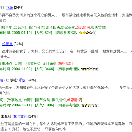
版社:
飞象
[24%]
亦心不得不自己为饵来钓这个花心的男人，一场车祸让她逮着机会闯入他的生活中，为达
，...
[故事地点: 台湾] [情节分类: 浪子回头,协议买卖,
虐
恋情
深
,报仇雪恨]
布时间: 2005-04-19] [人气: 824] [阅读参考指数:
]
:
松果屋
[24%]
」、德才兼备的女子， 怎料，兄长的精心设计，在一杯黄汤下肚后， 她竟和这男人…
子...
故事地点: 大陆] [情节分类: 设计婚姻,
虐
恋情
深
]
布时间: 2004-11-02] [人气: 3446] [阅读参考指数:
]
晴
- 出版社:
禾扬
[24%]
呵护她一辈子，怎知被她拐上床还安了个诱奸少火的名堂，教他蠢的像呆子。 多年后
滋...
狐] [故事地点: 台湾] [情节分类: 报仇雪恨,
虐
恋情
深
]
布时间: 2004-12-11] [人气: 1906] [阅读参考指数:
]
- 出版社:
龙吟文化
[24%]
事？ 他可是堂堂的一国之君，每个人见到他没有不敬畏的， 但她的表现根本不是尊敬，
去！ 拜托！她也不想想， 只要他勾勾小...