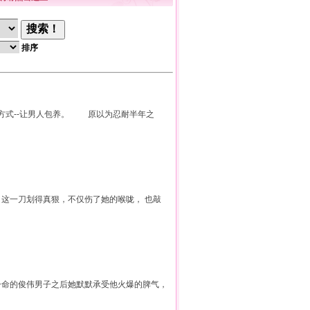
排序
方式--让男人包养。 原以为忍耐半年之
 这一刀划得真狠，不仅伤了她的喉咙， 也敲
一命的俊伟男子之后她默默承受他火爆的脾气，