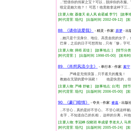
...“想借你的传家之宝？可以，脱掉你的衣服
咬定是她欠他？！ 可恶！他竟敢拿这种下三...
[主要人物: 聂傲天 俞人凤 俞霸威 李宁] [故事地
[时代背景: 现代] [出版时间: 2002-09-12] [发
88. 《请你说爱我》
- 精灵 - 作家:
原梦
- 出
...她只是个没身分、地位、高贵血统的女子
巴掌，之后的日子可想而知，只有「惨」字可..
[主要人物: 择梧 若缇 ] [故事地点: ] [情节分类
[时代背景: ] [出版时间: 1998-05-00] [发布时
89. 《肖想风流少主》
- 单行本 - 作家:
素宁
... 严峰是无情浪荡，只手遮天的魔鬼
教她在无望的爱中溺毙！ 他是快意的，但迎上
[主要人物: 严峰 舒敏 ] [故事地点: 台湾] [情
[时代背景: 现代] [出版时间: 2006-05-00] [发
90. 《豪门暗情》
- 夺夫 - 作家:
睿嘉
- 出版
...不甘心，真的是好不甘心。 不甘心就这
名字，不知道自己的长相， 这样的分离，叫他怎.
[主要人物: 李冠峥 倪晓诩 单成缪 李老夫人 马席雨
[时代背景: 现代] [出版时间: 2005-05-24] [发