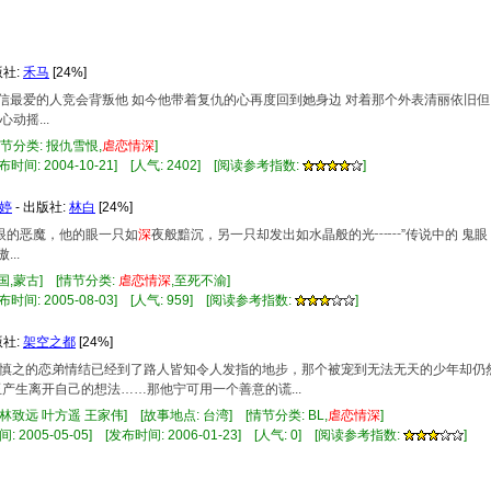
版社:
禾马
[24%]
相信最爱的人竞会背叛他 如今他带着复仇的心再度回到她身边 对着那个外表清丽依旧
动摇...
情节分类: 报仇雪恨,
虐
恋情
深
]
布时间: 2004-10-21] [人气: 2402] [阅读参考指数:
]
婷
- 出版社:
林白
[24%]
眨眼的恶魔，他的眼一只如
深
夜般黯沉，另一只却发出如水晶般的光┅┅”传说中的 鬼眼
..
中国,蒙古] [情节分类:
虐
恋情
深
,至死不渝]
布时间: 2005-08-03] [人气: 959] [阅读参考指数:
]
版社:
架空之都
[24%]
裁楚慎之的恋弟情结已经到了路人皆知令人发指的地步，那个被宠到无法无天的少年却仍
产生离开自己的想法……那他宁可用一个善意的谎...
林致远 叶方遥 王家伟] [故事地点: 台湾] [情节分类: BL,
虐
恋情
深
]
 2005-05-05] [发布时间: 2006-01-23] [人气: 0] [阅读参考指数:
]