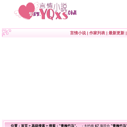
言情小说
|
作家列表
|
最新更新
位置：
首页
>
高级搜索
> 搜索："青梅竹马",
- 大约有
67
项符合
"青梅竹马"