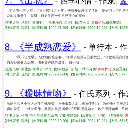
7. 《出轨》
- 四季心情 - 作家:
孟
...男人有七年之痒！可他们交往才六年，他就开始发痒了？她，夏妍羽，个性
说地提出分手，是呀！何必眷恋一个早已变心的家伙...
[主要人物: 风昱翔 夏研羽 ] [故事地点: 台湾] [情节分类:
青梅竹马
,破镜重圆]
[时代背景: 现代] [出版时间: 1999-08-00] [发布时间: 2004-10-20] [人气: 1
8. 《半成熟恋爱》
- 单行本 - 
... “我不想太早步入婚姻的坟墓耶，”许璟琪坦诚自己的想法。“你觉得跟我
的芳心需要人点醒，他不容许她再逃开。 好不容...
[主要人物: 简孟蔚 许璟琪 Star] [故事地点: 台湾] [情节分类:
青梅竹马
,欢喜冤家
[时代背景: 现代] [出版时间: 2002-11-00] [发布时间: 2005-09-26] [人气: 6
9. 《暧昧情吻》
- 任氏系列 - 作
虽然自己从小到大总伴在他身旁、与他出双入对，但她不明白，为何他的目光总
切的爱意……难道爱他，真要如此委屈求全?可即便是如此，她仍清楚知道，终此
[主要人物: 任翔 尹忻 任祖雍 劭歆隽 艾藜 王凯强] [故事地点: 台湾] [情节分类:
[时代背景: 现代] [出版时间: 2000-10-00] [发布时间: 2004-10-21] [人气: 6