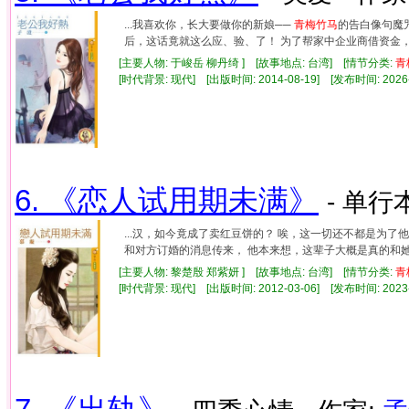
...我喜欢你，长大要做你的新娘──
青梅竹马
的告白像句魔
后，这话竟就这么应、验、了！ 为了帮家中企业商借资金，他
[主要人物: 于峻岳 柳丹绮 ] [故事地点: 台湾] [情节分类:
青
[时代背景: 现代] [出版时间: 2014-08-19] [发布时间: 2026
6. 《恋人试用期未满》
- 单行本
...汉，如今竟成了卖红豆饼的？ 唉，这一切还不都是为了
和对方订婚的消息传来， 他本来想，这辈子大概是真的和她无
[主要人物: 黎楚殷 郑紫妍 ] [故事地点: 台湾] [情节分类:
青
[时代背景: 现代] [出版时间: 2012-03-06] [发布时间: 2023