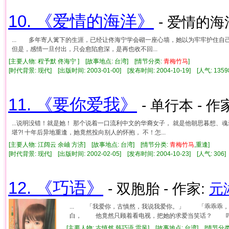
10. 《爱情的海洋》
- 爱情的海洋
... 多年寄人篱下的生涯，已经让佟海宁学会砌一座心墙，她以为牢牢护住
但是，感情一旦付出，只会愈陷愈深，是再也收不回...
[主要人物: 程予默 佟海宁 ] [故事地点: 台湾] [情节分类:
青梅竹马
]
[时代背景: 现代] [出版时间: 2003-01-00] [发布时间: 2004-10-19] [人气: 1
11. 《要你爱我》
- 单行本 - 作
...说明没错！就是她！ 那个说着一口流利中文的华裔女子， 就是他朝思暮想
堪?! 十年后异地重逢，她竟然投向别人的怀抱， 不！怎...
[主要人物: 江阔云 余岫 方济] [故事地点: 台湾] [情节分类:
青梅竹马
,重逢]
[时代背景: 现代] [出版时间: 2002-02-05] [发布时间: 2004-10-23] [人气: 3
12. 《巧语》
- 双胞胎 - 作家:
元
... 「我爱你，古慎然，我说我爱你。」 「乖乖乖
白， 他竟然只顾着看电视，把她的求爱当笑话？ 哼，
[主要人物: 古慎然 韩巧语 雷风] [故事地点: 台湾] [情节分类