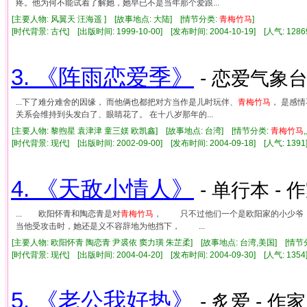
疼。他为何不能试着了解她，她早已不是当年那个爱跟...
[主要人物: 风翼天 汪海遥 ] [故事地点: 大陆] [情节分类:
青梅竹马
]
[时代背景: 古代] [出版时间: 1999-10-00] [发布时间: 2004-10-19] [人气: 1
3. 《阵雨恋爱季》
- 恋爱气象台
...下了难分难舍的因缘， 而他俩也都把对方当作是儿时玩伴、
青梅竹马
， 是感
关系会维持到头发白了、眼睛花了。 在十八岁那年的...
[主要人物: 黎煦星 袁津津 童三媄 欧凯鑫] [故事地点: 台湾] [情节分类:
青梅竹马
[时代背景: 现代] [出版时间: 2002-09-00] [发布时间: 2004-09-18] [人气: 1
4. 《天敌小情人》
- 单行本 - 
... 欧阳怀青和陶恋青是对
青梅竹马
， 只不过他们一个是欧阳家的小少爷
当他受攻击时，她还是义不容辞地为他挡下， ...
[主要人物: 欧阳怀青 陶恋青 尹裘依 窦力璜 朱芷柔] [故事地点: 台湾,美国] [情节
[时代背景: 现代] [出版时间: 2004-04-20] [发布时间: 2004-09-30] [人气: 1
5. 《老公我好热》
- 炙爱 - 作家