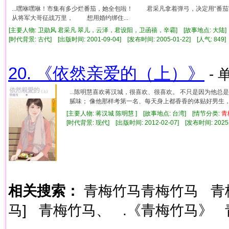
...嘿咻嘿咻！市集有多少烂番茄，她全包啦！ 君采凡拿着弹弓，决定用“番
从将军大哥征战万里， 想用婚约绑住...
[主要人物: 卫勋风 君采凡 翠儿，云泽，君设阳，卫函禧，辛霸] [故事地点: 大陆]
[时代背景: 古代] [出版时间: 2001-09-04] [发布时间: 2005-01-22] [人气: 8
20. 《依然亲爱的（上）》
- 
...陈明慧喜欢蒋汉城，很喜欢、很喜欢。 不只是因为他
腻味； 像他那样考第一名、每天身上都香香的体贴好男生， 居
[主要人物: 蒋汉城 陈明慧 ] [故事地点: 台湾] [情节分类:
青
[时代背景: 现代] [出版时间: 2012-02-07] [发布时间: 2025
相关搜索：
青梅竹马青梅竹马
青
马]
青梅竹马、
.《青梅竹马》