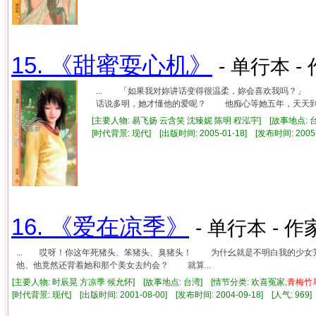
15. 《甜蜜耍心机》
- 单行本 -
... 「如果我对妳讲话变得很温柔，妳会喜欢我吗？
话说多明，她才懂他的爱呢？ 他痴心等她五年，天天到她
[主要人物: 易飞扬 云含笑 沈臻妮 陈明 程泓宇] [故事地点: 
[时代背景: 现代] [出版时间: 2005-01-18] [发布时间: 2005
16. 《爱在凉季》
- 单行本 - 作
... 哎呀！你这年死猪头、笨猪头、臭猪头！ 为什幺就是不明白我的少
他、他竟然还背着她和那个美女去约会？ 就算...
[主要人物: 时辰晃 方凉季 候允怀] [故事地点: 台湾] [情节分类: 欢喜冤家,
青梅竹
[时代背景: 现代] [出版时间: 2001-08-00] [发布时间: 2004-09-18] [人气: 9