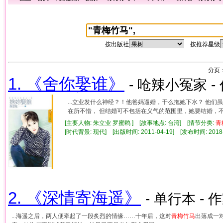
按出版社
按推荐星级
分页
1. 《舍你娶谁》
- 呛辣小冤家 -
...立业发什么神经？！他爸妈逼婚，干么拖她下水？ 他们
在所不惜， 但结婚可不包括在义气的范围里，她要结婚，不是牺
[主要人物: 朱立业 罗蜜鸥 ] [故事地点: 台湾] [情节分类:
青
[时代背景: 现代] [出版时间: 2011-04-19] [发布时间: 2018
2. 《深情寄海遥》
- 单行本 - 
...海遥之后，两人便牵起了一段炙烈的情缘……十年后，这对
青梅竹马
出落成一