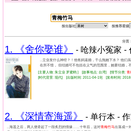
按出版社
按推荐星级
分页
1. 《舍你娶谁》
- 呛辣小冤家 -
...立业发什么神经？！他爸妈逼婚，干么拖她下水？ 他们
在所不惜， 但结婚可不包括在义气的范围里，她要结婚，不是牺
[主要人物: 朱立业 罗蜜鸥 ] [故事地点: 台湾] [情节分类:
青
[时代背景: 现代] [出版时间: 2011-04-19] [发布时间: 2018
2. 《深情寄海遥》
- 单行本 - 
...海遥之后，两人便牵起了一段炙烈的情缘……十年后，这对
青
梅竹
马
出落成一