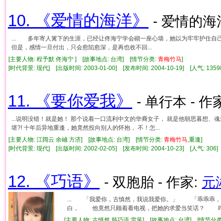
10. 《爱情的海洋》
- 爱情的海洋
... 多年寄人篱下的生涯，已经让佟海宁学会砌一座心墙，她以为牢牢护住
但是，感情一旦付出，只会愈陷愈深，是再也收不回...
[主要人物: 程予默 佟海宁 ] [故事地点: 台湾] [情节分类:
青
梅竹
马
]
[时代背景: 现代] [出版时间: 2003-01-00] [发布时间: 2004-10-19] [人气: 1
11. 《要你爱我》
- 单行本 - 作
...说明没错！就是她！ 那个说着一口流利中文的华裔女子， 就是他朝思暮想
堪?! 十年后异地重逢，她竟然投向别人的怀抱， 不！怎...
[主要人物: 江阔云 余岫 方济] [故事地点: 台湾] [情节分类:
青
梅竹
马
,重逢]
[时代背景: 现代] [出版时间: 2002-02-05] [发布时间: 2004-10-23] [人气: 3
12. 《巧语》
- 双胞胎 - 作家:
元
... 「我爱你，古慎然，我说我爱你。」 「乖乖乖
白， 他竟然只顾着看电视，把她的求爱当笑话？ 哼，
[主要人物: 古慎然 韩巧语 雷风] [故事地点: 台湾] [情节分类