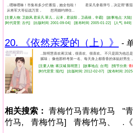
...嘿咻嘿咻！市集有多少烂番茄，她全包啦！ 君采凡拿着弹弓，决定用“番
从将军大哥征战万里， 想用婚约绑住...
[主要人物: 卫勋风 君采凡 翠儿，云泽，君设阳，卫函禧，辛霸] [故事地点: 大陆]
[时代背景: 古代] [出版时间: 2001-09-04] [发布时间: 2005-01-22] [人气: 8
20. 《依然亲爱的（上）》
- 
...陈明慧喜欢蒋汉城，很喜欢、很喜欢。 不只是因为他
腻味； 像他那样考第一名、每天身上都香香的体贴好男生， 居
[主要人物: 蒋汉城 陈明慧 ] [故事地点: 台湾] [情节分类:
青
[时代背景: 现代] [出版时间: 2012-02-07] [发布时间: 2025
相关搜索：
青梅竹马青梅竹马
"
竹马,
青梅竹马]
青梅竹马、
.