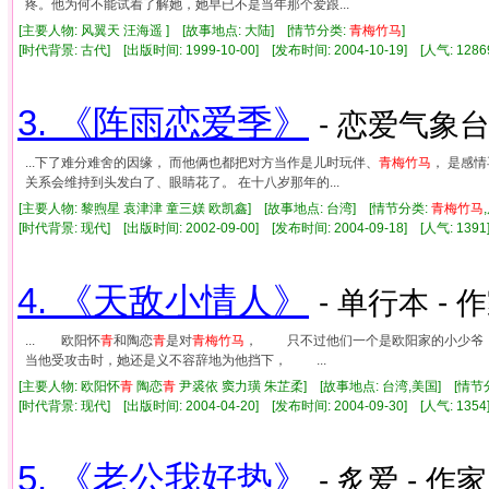
疼。他为何不能试着了解她，她早已不是当年那个爱跟...
[主要人物: 风翼天 汪海遥 ] [故事地点: 大陆] [情节分类:
青
梅竹
马
]
[时代背景: 古代] [出版时间: 1999-10-00] [发布时间: 2004-10-19] [人气: 1
3. 《阵雨恋爱季》
- 恋爱气象台
...下了难分难舍的因缘， 而他俩也都把对方当作是儿时玩伴、
青
梅竹
马
， 是感
关系会维持到头发白了、眼睛花了。 在十八岁那年的...
[主要人物: 黎煦星 袁津津 童三媄 欧凯鑫] [故事地点: 台湾] [情节分类:
青
梅竹
马
[时代背景: 现代] [出版时间: 2002-09-00] [发布时间: 2004-09-18] [人气: 1
4. 《天敌小情人》
- 单行本 - 
... 欧阳怀
青
和陶恋
青
是对
青
梅竹
马
， 只不过他们一个是欧阳家的小少爷
当他受攻击时，她还是义不容辞地为他挡下， ...
[主要人物: 欧阳怀
青
陶恋
青
尹裘依 窦力璜 朱芷柔] [故事地点: 台湾,美国] [情节
[时代背景: 现代] [出版时间: 2004-04-20] [发布时间: 2004-09-30] [人气: 1
5. 《老公我好热》
- 炙爱 - 作家