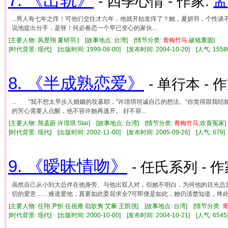
7. 《出轨》
- 四季心情 - 作家:
孟
...男人有七年之痒！可他们交往才六年，他就开始发痒了？她，夏妍羽，个性
说地提出分手，是呀！何必眷恋一个早已变心的家伙...
[主要人物: 风昱翔 夏研羽 ] [故事地点: 台湾] [情节分类:
青
梅竹
马
,破镜重圆]
[时代背景: 现代] [出版时间: 1999-08-00] [发布时间: 2004-10-20] [人气: 1
8. 《半成熟恋爱》
- 单行本 - 
... “我不想太早步入婚姻的坟墓耶，”许璟琪坦诚自己的想法。“你觉得跟我
的芳心需要人点醒，他不容许她再逃开。 好不容...
[主要人物: 简孟蔚 许璟琪 Star] [故事地点: 台湾] [情节分类:
青
梅竹
马
,欢喜冤家
[时代背景: 现代] [出版时间: 2002-11-00] [发布时间: 2005-09-26] [人气: 6
9. 《暧昧情吻》
- 任氏系列 - 作
虽然自己从小到大总伴在他身旁、与他出双入对，但她不明白，为何他的目光总
切的爱意……难道爱他，真要如此委屈求全?可即便是如此，她仍清楚知道，终此
[主要人物: 任翔 尹忻 任祖雍 劭歆隽 艾藜 王凯强] [故事地点: 台湾] [情节分类:
[时代背景: 现代] [出版时间: 2000-10-00] [发布时间: 2004-10-21] [人气: 6