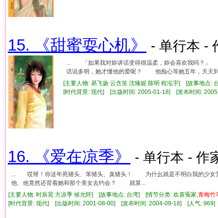
15. 《甜蜜耍心机》
- 单行本 -
... 「如果我对妳讲话变得很温柔，妳会喜欢我吗？
话说多明，她才懂他的爱呢？ 他痴心等她五年，天天到她
[主要人物: 易飞扬 云含笑 沈臻妮 陈明 程泓宇] [故事地点: 
[时代背景: 现代] [出版时间: 2005-01-18] [发布时间: 2005
16. 《爱在凉季》
- 单行本 - 作
... 哎呀！你这年死猪头、笨猪头、臭猪头！ 为什幺就是不明白我的少
他、他竟然还背着她和那个美女去约会？ 就算...
[主要人物: 时辰晃 方凉季 候允怀] [故事地点: 台湾] [情节分类: 欢喜冤家,
青
梅竹
[时代背景: 现代] [出版时间: 2001-08-00] [发布时间: 2004-09-18] [人气: 9