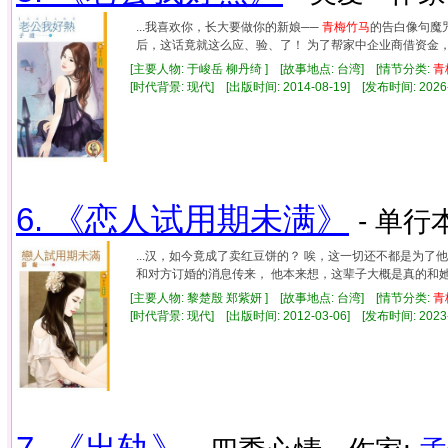
...我喜欢你，长大要做你的新娘──
青
梅竹
马
的告白像句魔
后，这话竟就这么应、验、了！ 为了帮家中企业商借资金，他
[主要人物: 于峻岳 柳丹绮 ] [故事地点: 台湾] [情节分类:
青
[时代背景: 现代] [出版时间: 2014-08-19] [发布时间: 2026
6. 《恋人试用期未满》
- 单行本
...汉，如今竟成了卖红豆饼的？ 唉，这一切还不都是为了
和对方订婚的消息传来， 他本来想，这辈子大概是真的和她无
[主要人物: 黎楚殷 郑紫妍 ] [故事地点: 台湾] [情节分类:
青
[时代背景: 现代] [出版时间: 2012-03-06] [发布时间: 2023