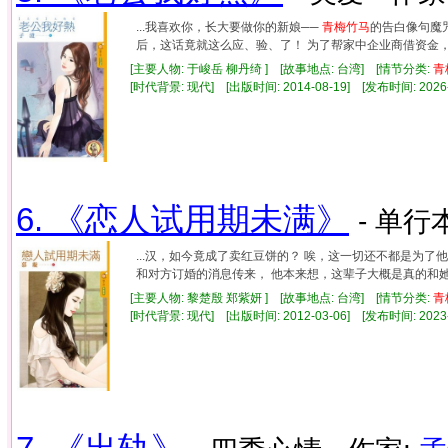
...我喜欢你，长大要做你的新娘──
青梅竹马
的告白像句魔
后，这话竟就这么应、验、了！ 为了帮家中企业商借资金，他
[主要人物: 于峻岳 柳丹绮 ] [故事地点: 台湾] [情节分类:
青
[时代背景: 现代] [出版时间: 2014-08-19] [发布时间: 2026
6. 《恋人试用期未满》
- 单行本
...汉，如今竟成了卖红豆饼的？ 唉，这一切还不都是为了
和对方订婚的消息传来， 他本来想，这辈子大概是真的和她无
[主要人物: 黎楚殷 郑紫妍 ] [故事地点: 台湾] [情节分类:
青
[时代背景: 现代] [出版时间: 2012-03-06] [发布时间: 2023