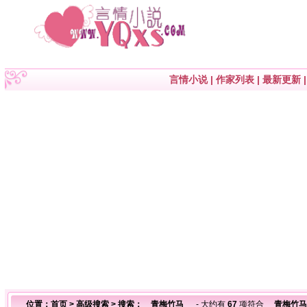
言情小说
|
作家列表
|
最新更新
位置：
首页
>
高级搜索
> 搜索： 青梅竹马
- 大约有
67
项符合
青梅竹马