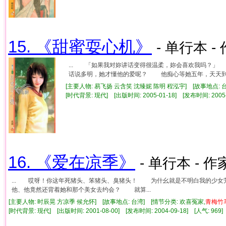
15. 《甜蜜耍心机》
- 单行本 -
... 「如果我对妳讲话变得很温柔，妳会喜欢我吗？
话说多明，她才懂他的爱呢？ 他痴心等她五年，天天到她
[主要人物: 易飞扬 云含笑 沈臻妮 陈明 程泓宇] [故事地点: 
[时代背景: 现代] [出版时间: 2005-01-18] [发布时间: 2005
16. 《爱在凉季》
- 单行本 - 作
... 哎呀！你这年死猪头、笨猪头、臭猪头！ 为什幺就是不明白我的少
他、他竟然还背着她和那个美女去约会？ 就算...
[主要人物: 时辰晃 方凉季 候允怀] [故事地点: 台湾] [情节分类: 欢喜冤家,
青梅竹
[时代背景: 现代] [出版时间: 2001-08-00] [发布时间: 2004-09-18] [人气: 9