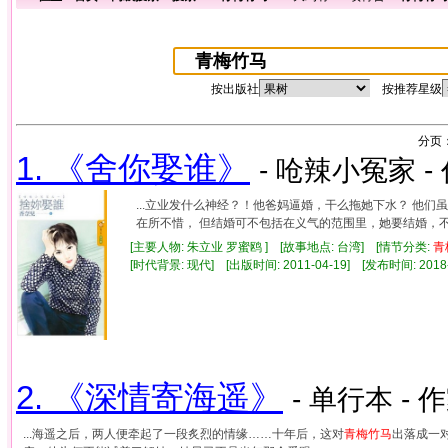
按出版社
按推荐星级
分页
1. 《舍你娶谁》
- 呛辣小冤家 -
...立业发什么神经？！他爸妈逼婚，干么拖她下水？ 他们
在所不惜， 但结婚可不包括在义气的范围里，她要结婚，不是牺
[主要人物: 朱立业 罗蜜鸥 ] [故事地点: 台湾] [情节分类:
青
[时代背景: 现代] [出版时间: 2011-04-19] [发布时间: 2018
2. 《深情寄海遥》
- 单行本 - 
...海遥之后，两人便牵起了一段炙烈的情缘……十年后，这对
青梅竹马
出落成一