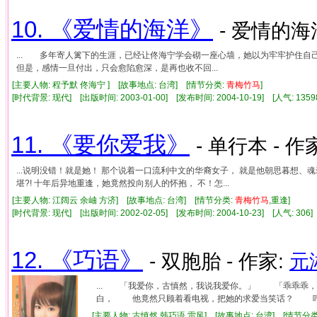
10. 《爱情的海洋》
- 爱情的海洋
... 多年寄人篱下的生涯，已经让佟海宁学会砌一座心墙，她以为牢牢护住
但是，感情一旦付出，只会愈陷愈深，是再也收不回...
[主要人物: 程予默 佟海宁 ] [故事地点: 台湾] [情节分类:
青梅竹马
]
[时代背景: 现代] [出版时间: 2003-01-00] [发布时间: 2004-10-19] [人气: 1
11. 《要你爱我》
- 单行本 - 作
...说明没错！就是她！ 那个说着一口流利中文的华裔女子， 就是他朝思暮想
堪?! 十年后异地重逢，她竟然投向别人的怀抱， 不！怎...
[主要人物: 江阔云 余岫 方济] [故事地点: 台湾] [情节分类:
青梅竹马
,重逢]
[时代背景: 现代] [出版时间: 2002-02-05] [发布时间: 2004-10-23] [人气: 3
12. 《巧语》
- 双胞胎 - 作家:
元
... 「我爱你，古慎然，我说我爱你。」 「乖乖乖
白， 他竟然只顾着看电视，把她的求爱当笑话？ 哼，
[主要人物: 古慎然 韩巧语 雷风] [故事地点: 台湾] [情节分类