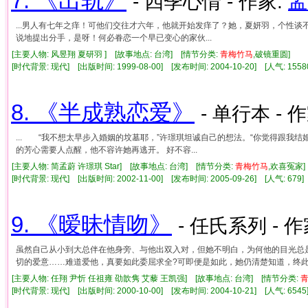
7. 《出轨》
- 四季心情 - 作家:
孟
...男人有七年之痒！可他们交往才六年，他就开始发痒了？她，夏妍羽，个性
说地提出分手，是呀！何必眷恋一个早已变心的家伙...
[主要人物: 风昱翔 夏研羽 ] [故事地点: 台湾] [情节分类:
青梅竹马
,破镜重圆]
[时代背景: 现代] [出版时间: 1999-08-00] [发布时间: 2004-10-20] [人气: 1
8. 《半成熟恋爱》
- 单行本 - 
... “我不想太早步入婚姻的坟墓耶，”许璟琪坦诚自己的想法。“你觉得跟我
的芳心需要人点醒，他不容许她再逃开。 好不容...
[主要人物: 简孟蔚 许璟琪 Star] [故事地点: 台湾] [情节分类:
青梅竹马
,欢喜冤家
[时代背景: 现代] [出版时间: 2002-11-00] [发布时间: 2005-09-26] [人气: 6
9. 《暧昧情吻》
- 任氏系列 - 作
虽然自己从小到大总伴在他身旁、与他出双入对，但她不明白，为何他的目光总
切的爱意……难道爱他，真要如此委屈求全?可即便是如此，她仍清楚知道，终此
[主要人物: 任翔 尹忻 任祖雍 劭歆隽 艾藜 王凯强] [故事地点: 台湾] [情节分类:
[时代背景: 现代] [出版时间: 2000-10-00] [发布时间: 2004-10-21] [人气: 6