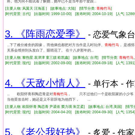
疼。他为何不能试着了解她，她早已不是当年那个爱跟...
[主要人物: 风翼天 汪海遥 ] [故事地点: 大陆] [情节分类:
青梅竹马
]
[时代背景: 古代] [出版时间: 1999-10-00] [发布时间: 2004-10-19] [人气: 1
3. 《阵雨恋爱季》
- 恋爱气象台
...下了难分难舍的因缘， 而他俩也都把对方当作是儿时玩伴、
青梅竹马
， 是感
关系会维持到头发白了、眼睛花了。 在十八岁那年的...
[主要人物: 黎煦星 袁津津 童三媄 欧凯鑫] [故事地点: 台湾] [情节分类:
青梅竹马
[时代背景: 现代] [出版时间: 2002-09-00] [发布时间: 2004-09-18] [人气: 1
4. 《天敌小情人》
- 单行本 - 
... 欧阳怀青和陶恋青是对
青梅竹马
， 只不过他们一个是欧阳家的小少爷
当他受攻击时，她还是义不容辞地为他挡下， ...
[主要人物: 欧阳怀青 陶恋青 尹裘依 窦力璜 朱芷柔] [故事地点: 台湾,美国] [情节
[时代背景: 现代] [出版时间: 2004-04-20] [发布时间: 2004-09-30] [人气: 1
5. 《老公我好热》
- 炙爱 - 作家