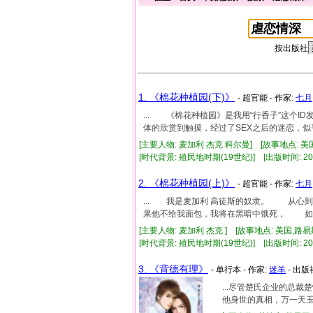
按出版社
1. 《棉花种植园(下)》
- 超官能 - 作家:
七月
... 《棉花种植园》是我用“行香子”这个
体的欣赏到触摸，经过了SEX之后的迷恋，似乎
[主要人物: 麦加利 杰克 科尔曼] [故事地点: 美国
[时代背景: 殖民地时期(19世纪)] [出版时间: 2003
2. 《棉花种植园(上)》
- 超官能 - 作家:
七月
... 我是麦加利 高徒斯的奴隶。 从
果他不给我面包，我将在黑暗中饿死， 如果.
[主要人物: 麦加利 杰克 ] [故事地点: 美国,路易
[时代背景: 殖民地时期(19世纪)] [出版时间: 2003
3. 《背德有理》
- 单行本 - 作家:
迷羊
- 出版
...尽管楚氏企业的总
他身世的真相，万一天玉