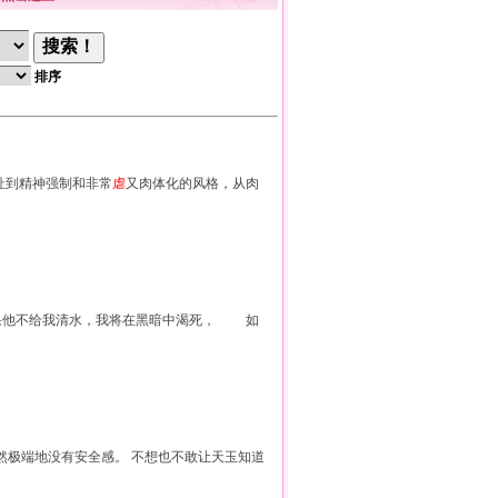
排序
牵扯到精神强制和非常
虐
又肉体化的风格，从肉
果他不给我清水，我将在黑暗中渴死， 如
然极端地没有安全感。 不想也不敢让天玉知道