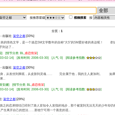
按推荐星级
模糊搜索
按
分页：
1
- 出版社:
架空之都
[33%]
ID发表的情色文学，是一个迷恋SM文学数年的自称“大S”的SM爱好者的表达呢！ 
到达了...
] [情节分类: BL,
虐
恋情
深
]
-02-14] [发布时间: 2006-03-30] [人气: 0] [阅读参考指数:
]
- 出版社:
架空之都
[30%]
心到身，从发丝到脚底，从皮肤到灵魂…… 完全属于他，我的主人麦加利。 如
..
斯安娜] [情节分类: BL,
虐
恋情
深
]
-02-14] [发布时间: 2006-03-30] [人气: 0] [阅读参考指数:
]
社:
架空之都
[29%]
裁楚慎之的恋弟情结已经到了路人皆知令人发指的地步，那个被宠到无法无天的少年却仍
产生离开自己的想法……那他宁可用一个善意的谎...