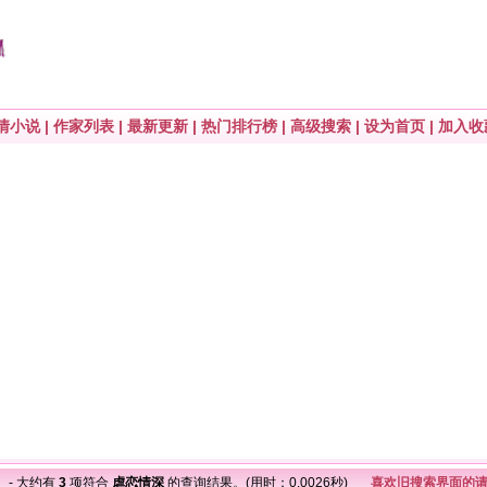
情小说
|
作家列表
|
最新更新
|
热门排行榜
|
高级搜索
|
设为首页
|
加入收
深
- 大约有
3
项符合
虐恋情深
的查询结果。(用时：0.0026秒)
喜欢旧搜索界面的